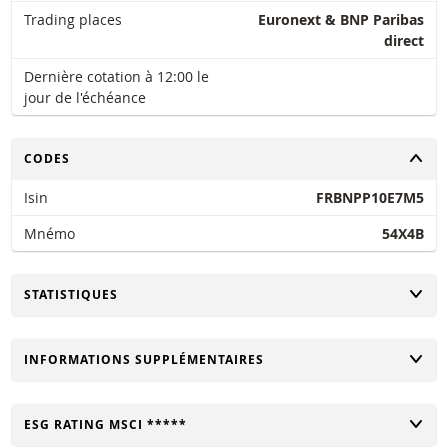
Trading places
Euronext & BNP Paribas
direct
Dernière cotation à 12:00 le
jour de l'échéance
CHANGER
CODES
Isin
FRBNPP10E7M5
Mnémo
54X4B
CHANGER
STATISTIQUES
CHANGER
INFORMATIONS SUPPLÉMENTAIRES
CHANGER
ESG RATING MSCI *****