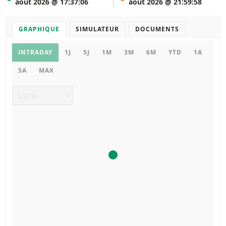
août 2026 @ 17:37:06
août 2026 @ 21:59:58
GRAPHIQUE
SIMULATEUR
DOCUMENTS
Graphique
INTRADAY
1J
5J
1M
3M
6M
YTD
1A
5A
MAX
Type de graphique