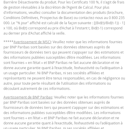
Barrière Désactivante du produit. Pour les Certificats 100 %, il s’agit de frais
de gestion révisables à la discrétion de l’Agent de Calcul. Pour plus
d'informations, veuillez consulter la documentation des produits (brochure,
Conditions Définitives, Prospectus de Base) ou contactez-nous au 0 800 235
KEY INFORMATION DOCUMENTS
BNP Paribas n’agit pas en tant que conseiller juridique ou fiscal, comptable 
000. Le "% jour" affiché est calculé de la façon suivante : [(Bid(t)/Bid(t-1)) - 1]
conseiller en investissement et n’a aucune obligation de fiduciaire à votre é
x 100, où Bid(t) correspond au prix d'Achat à l'instant t, Bid(t-1) correspond
en ce qui concerne le calculateur et / ou en relation avec des transactions su
au dernier prix d'Achat affiché la veille.
des produits émis par BNP Paribas ou d’autres transactions connexes. Vous
Key Information Document (FR)
PDF
pouvez pas compter sur BNP Paribas pour des conseils en investissement o
*****
Avertissement de MSCI
: Veuillez noter que les informations fournies
des recommandations de quelque nature que ce soit. Bien que les prix indiq
par BNP Paribas sont basées sur des données obtenues auprès de
soient basés sur des informations jugées fiables, leur exactitude ou leur
fournisseurs de données tiers qui peuvent s’appuyer sur des estimations et
exhaustivité n'est pas garantie. BNP Paribas n'offre aucune garantie en ce q
des informations publiées susceptibles d’être modifiées. Les informations
QUOTES
concerne les informations fournies par la calculatrice et décline toute
sont fournies « en l’état » et BNP Paribas ne fait aucune déclaration et ne
responsabilité pour tout dommage direct, indirect, spécial, accessoire,
donne aucune garantie quant à l’exactitude, l’exhaustivité ou l’adéquation à
immatériel ou consécutif (y compris le manque à gagner) résultant de quel
un usage particulier. Ni BNP Paribas, ni ses sociétés affiliées et
manière que ce soit de l'utilisation de la calculatrice par vous. ou vos conseil
Latest Product Quotes
CSV
représentants ne peuvent être tenus responsables, en cas de négligence ou
ou les informations contenues dans ce document. Les données de taux de
autre, pour toute perte résultant de l’utilisation des informations ou
change saisies proviennent de BNP Paribas et s’appliquent strictement à la 
découlant autrement de ces informations.
indiquée. Les taux indiqués par la calculatrice sont indicatifs et destinés à de
Avertissement de BNP Paribas
: Veuillez noter que les informations fournies
fins d’information uniquement. L'information sur les prix ne constitue pas un
par BNP Paribas sont basées sur des données obtenues auprès de
invitation ou une offre d'achat ou de vente de titres ou d'autres instruments
fournisseurs de données tiers qui peuvent s’appuyer sur des estimations et
financiers. Les informations sont exclusivement destinées à être utilisées pa
des informations publiées susceptibles d’être modifiées. Les informations
destinataires prévus. Il est interdit de reproduire, distribuer ou copier ces
sont fournies « en l’état » et BNP Paribas ne fait aucune déclaration et ne
informations, en tout ou en partie, à quelque fin que ce soit sans l'autorisati
donne aucune garantie quant à l’exactitude, l’exhaustivité ou l’adéquation à
expresse et préalable de BNP Paribas. De plus amples informations sont
un usage particulier. Ni BNP Paribas, ni ses sociétés affiliées et
disponibles sur demande auprès de BNP Paribas.