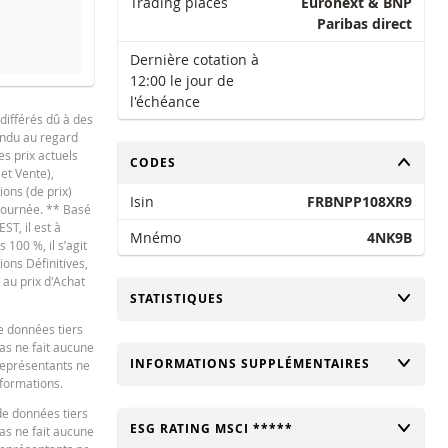
Trading places
Euronext & BNP
Paribas direct
Dernière cotation à
12:00 le jour de
l'échéance
différés dû à des
tendu au regard
es prix actuels
CHANGER
CODES
 et Vente),
NOUVELLE SITUATION
DIFFÉRE
ions (de prix)
Isin
FRBNPP108XR9
 journée. ** Basé
ST, il est à
Mnémo
4NK9B
100 %, il s’agit
-
ions Définitives,
 au prix d'Achat
CHANGER
STATISTIQUES
-
e données tiers
bas ne fait aucune
CHANGER
INFORMATIONS SUPPLÉMENTAIRES
 représentants ne
ard en ce qui concerne le calculateur et / ou en relation avec des transactions su
nformations.
 recommandations de quelque nature que ce soit. Bien que les prix indiqués soi
de données tiers
s informations fournies par la calculatrice et décline toute responsabilité pour t
CHANGER
ESG RATING MSCI *****
bas ne fait aucune
ation de la calculatrice par vous. ou vos conseillers ou les informations contenue