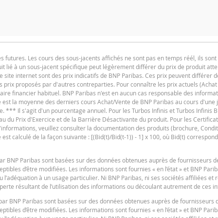
utures. Les cours des sous-jacents affichés ne sont pas en temps réél, ils sont 
t lié à un sous-jacent spécifique peut légèrement différer du prix de produit at
F
e site internet sont des prix indicatifs de BNP Paribas. Ces prix peuvent différer d
es prix proposés par d'autres contreparties. Pour connaître les prix actuels (Achat
SITUATION ACTUELLE
iaire financier habituel. BNP Paribas n'est en aucun cas responsable des informat
ure est la moyenne des derniers cours Achat/Vente de BNP Paribas au cours d'une
e. *** Il s'agit d'un pourcentage annuel. Pour les Turbos Infinis et Turbos Infinis BE
du Prix d'Exercice et de la Barrière Désactivante du produit. Pour les Certificats 
-
 d'informations, veuillez consulter la documentation des produits (brochure, Condit
produit
t calculé de la façon suivante : [(Bid(t)/Bid(t-1)) - 1] x 100, où Bid(t) correspond
F
-
s par BNP Paribas sont basées sur des données obtenues auprès de fournisseurs d
tibles d’être modifiées. Les informations sont fournies « en l’état » et BNP Pari
u l’adéquation à un usage particulier. Ni BNP Paribas, ni ses sociétés affiliées et
e ou conseiller en investissement et n’a aucune obligation de fiduciaire à votre ég
erte résultant de l’utilisation des informations ou découlant autrement de ces i
e pouvez pas compter sur BNP Paribas pour des conseils en investissement ou des
es par BNP Paribas sont basées sur des données obtenues auprès de fournisseurs 
vité n'est pas garantie. BNP Paribas n'offre aucune garantie en ce qui concerne le
F
tibles d’être modifiées. Les informations sont fournies « en l’état » et BNP Pari
 compris le manque à gagner) résultant de quelque manière que ce soit de l'utilis