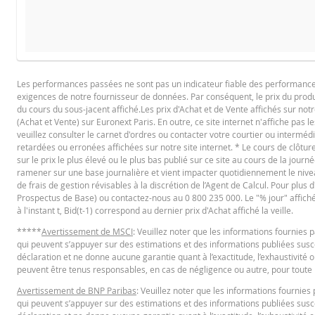
COURS DU SOUS-JACENT ATTENDU À L'ÉCHÉANCE
PROSPECTUS DE BASE
Les performances passées ne sont pas un indicateur fiable des performances f
exigences de notre fournisseur de données. Par conséquent, le prix du produi
Français (France)
PD
du cours du sous-jacent affiché.Les prix d'Achat et de Vente affichés sur notr
(Achat et Vente) sur Euronext Paris. En outre, ce site internet n'affiche pas l
veuillez consulter le carnet d'ordres ou contacter votre courtier ou interméd
retardées ou erronées affichées sur notre site internet. * Le cours de clôt
La Borne Basse a été atteinte pendant la vie du produit
FINAL TERMS
sur le prix le plus élevé ou le plus bas publié sur ce site au cours de la journé
ramener sur une base journalière et vient impacter quotidiennement le niveau 
Prix du produit
de frais de gestion révisables à la discrétion de l’Agent de Calcul. Pour plus
La Borne Basse n'a jamais été atteinte pendant la vie du 
Prospectus de Base) ou contactez-nous au 0 800 235 000. Le "% jour" affiché es
Français (France)
PD
à l'instant t, Bid(t-1) correspond au dernier prix d'Achat affiché la veille.
Prix du produit
*****
Avertissement de MSCI
: Veuillez noter que les informations fournie
qui peuvent s’appuyer sur des estimations et des informations publiées suscep
CONDITIONS DÉFINITIVES RÉSUMÉ
déclaration et ne donne aucune garantie quant à l’exactitude, l’exhaustivité o
BNP Paribas n’agit pas en tant que conseiller juridique ou fiscal, comptabl
peuvent être tenus responsables, en cas de négligence ou autre, pour toute p
produits émis par BNP Paribas ou d’autres transactions connexes. Vous n
Avertissement de BNP Paribas
: Veuillez noter que les informations fourni
basés sur des informations jugées fiables, leur exactitude ou leur exhausti
Français (France)
PD
qui peuvent s’appuyer sur des estimations et des informations publiées suscep
dommage direct, indirect, spécial, accessoire, immatériel ou consécutif (y