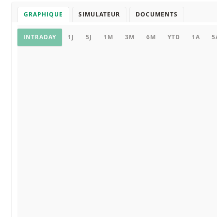
GRAPHIQUE
SIMULATEUR
DOCUMENTS
Graphique
INTRADAY
1J
5J
1M
3M
6M
YTD
1A
5