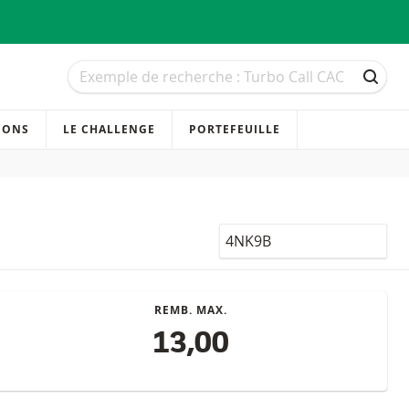
Recherche
Recherche
RECH
IONS
LE CHALLENGE
PORTEFEUILLE
LocalCode
REMB. MAX.
13,00