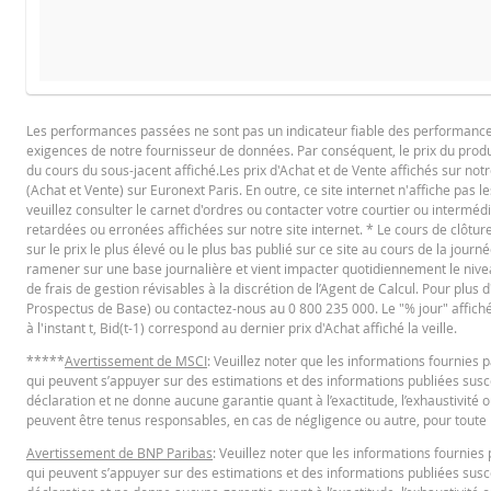
COURS DU SOUS-JACENT ATTENDU À L'ÉCHÉANCE
PROSPECTUS DE BASE
Les performances passées ne sont pas un indicateur fiable des performances f
exigences de notre fournisseur de données. Par conséquent, le prix du produi
Français (France)
PD
du cours du sous-jacent affiché.Les prix d'Achat et de Vente affichés sur notr
(Achat et Vente) sur Euronext Paris. En outre, ce site internet n'affiche pas l
veuillez consulter le carnet d'ordres ou contacter votre courtier ou interméd
retardées ou erronées affichées sur notre site internet. * Le cours de clôt
La Borne Basse a été atteinte pendant la vie du produit
FINAL TERMS
sur le prix le plus élevé ou le plus bas publié sur ce site au cours de la journé
ramener sur une base journalière et vient impacter quotidiennement le niveau 
Prix du produit
de frais de gestion révisables à la discrétion de l’Agent de Calcul. Pour plus
La Borne Basse n'a jamais été atteinte pendant la vie du 
Prospectus de Base) ou contactez-nous au 0 800 235 000. Le "% jour" affiché es
Français (France)
PD
à l'instant t, Bid(t-1) correspond au dernier prix d'Achat affiché la veille.
Prix du produit
*****
Avertissement de MSCI
: Veuillez noter que les informations fournie
qui peuvent s’appuyer sur des estimations et des informations publiées suscep
CONDITIONS DÉFINITIVES RÉSUMÉ
déclaration et ne donne aucune garantie quant à l’exactitude, l’exhaustivité o
BNP Paribas n’agit pas en tant que conseiller juridique ou fiscal, comptabl
peuvent être tenus responsables, en cas de négligence ou autre, pour toute p
produits émis par BNP Paribas ou d’autres transactions connexes. Vous n
Avertissement de BNP Paribas
: Veuillez noter que les informations fourni
basés sur des informations jugées fiables, leur exactitude ou leur exhausti
Français (France)
PD
qui peuvent s’appuyer sur des estimations et des informations publiées suscep
dommage direct, indirect, spécial, accessoire, immatériel ou consécutif (y