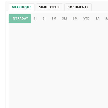
GRAPHIQUE
SIMULATEUR
DOCUMENTS
Graphique
INTRADAY
1J
5J
1M
3M
6M
YTD
1A
5