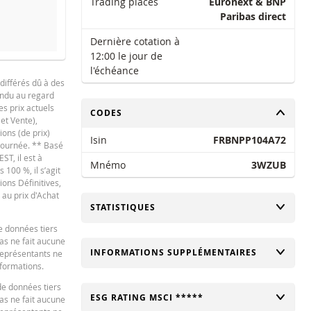
Trading places
Euronext & BNP
Paribas direct
Dernière cotation à
12:00 le jour de
l'échéance
différés dû à des
tendu au regard
es prix actuels
CHANGER
CODES
 et Vente),
NOUVELLE SITUATION
DIFFÉRE
ions (de prix)
Isin
FRBNPP104A72
 journée. ** Basé
ST, il est à
Mnémo
3WZUB
100 %, il s’agit
-
ions Définitives,
 au prix d'Achat
CHANGER
STATISTIQUES
-
e données tiers
bas ne fait aucune
CHANGER
INFORMATIONS SUPPLÉMENTAIRES
 représentants ne
ard en ce qui concerne le calculateur et / ou en relation avec des transactions su
nformations.
 recommandations de quelque nature que ce soit. Bien que les prix indiqués soi
de données tiers
s informations fournies par la calculatrice et décline toute responsabilité pour t
CHANGER
ESG RATING MSCI *****
bas ne fait aucune
ation de la calculatrice par vous. ou vos conseillers ou les informations contenue