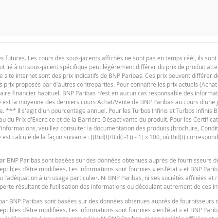
utures. Les cours des sous-jacents affichés ne sont pas en temps réél, ils sont 
t lié à un sous-jacent spécifique peut légèrement différer du prix de produit at
F
e site internet sont des prix indicatifs de BNP Paribas. Ces prix peuvent différer d
es prix proposés par d'autres contreparties. Pour connaître les prix actuels (Achat
SITUATION ACTUELLE
iaire financier habituel. BNP Paribas n'est en aucun cas responsable des informat
ure est la moyenne des derniers cours Achat/Vente de BNP Paribas au cours d'une
e. *** Il s'agit d'un pourcentage annuel. Pour les Turbos Infinis et Turbos Infinis BE
du Prix d'Exercice et de la Barrière Désactivante du produit. Pour les Certificats 
-
 d'informations, veuillez consulter la documentation des produits (brochure, Condit
produit
t calculé de la façon suivante : [(Bid(t)/Bid(t-1)) - 1] x 100, où Bid(t) correspond
F
-
s par BNP Paribas sont basées sur des données obtenues auprès de fournisseurs d
tibles d’être modifiées. Les informations sont fournies « en l’état » et BNP Pari
u l’adéquation à un usage particulier. Ni BNP Paribas, ni ses sociétés affiliées et
e ou conseiller en investissement et n’a aucune obligation de fiduciaire à votre ég
erte résultant de l’utilisation des informations ou découlant autrement de ces i
e pouvez pas compter sur BNP Paribas pour des conseils en investissement ou des
es par BNP Paribas sont basées sur des données obtenues auprès de fournisseurs 
vité n'est pas garantie. BNP Paribas n'offre aucune garantie en ce qui concerne le
F
tibles d’être modifiées. Les informations sont fournies « en l’état » et BNP Pari
 compris le manque à gagner) résultant de quelque manière que ce soit de l'utilis