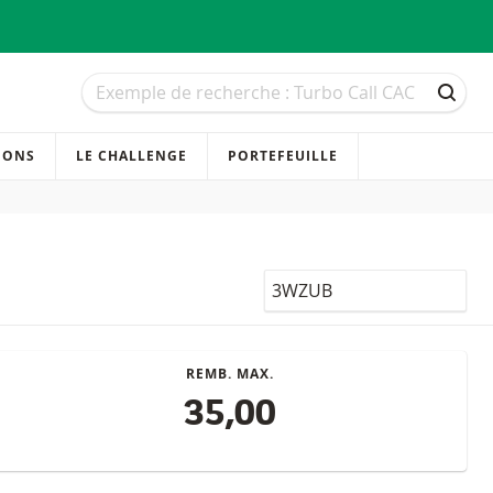
Recherche
Recherche
RECH
IONS
LE CHALLENGE
PORTEFEUILLE
LocalCode
REMB. MAX.
35,00