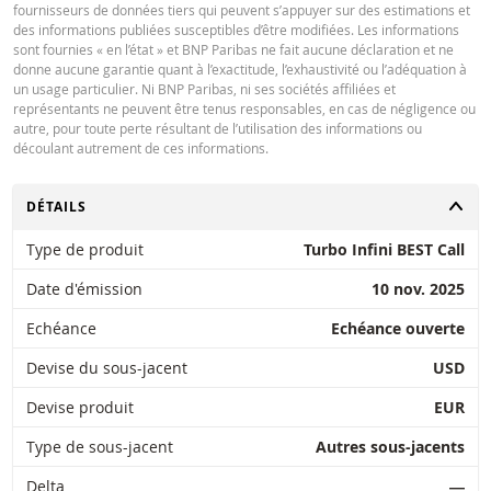
fournisseurs de données tiers qui peuvent s’appuyer sur des estimations et
des informations publiées susceptibles d’être modifiées. Les informations
sont fournies « en l’état » et BNP Paribas ne fait aucune déclaration et ne
donne aucune garantie quant à l’exactitude, l’exhaustivité ou l’adéquation à
un usage particulier. Ni BNP Paribas, ni ses sociétés affiliées et
représentants ne peuvent être tenus responsables, en cas de négligence ou
autre, pour toute perte résultant de l’utilisation des informations ou
découlant autrement de ces informations.
CHANGER
DÉTAILS
Type de produit
Turbo Infini BEST Call
Date d'émission
10 nov. 2025
Echéance
Echéance ouverte
Devise du sous-jacent
USD
Devise produit
EUR
Type de sous-jacent
Autres sous-jacents
Delta
―