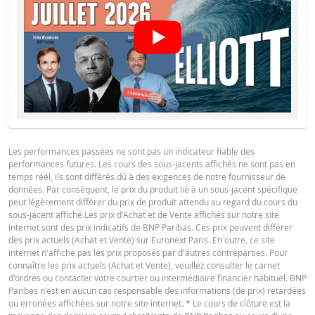
Latest Product Quotes
CSV
Les performances passées ne sont pas un indicateur fiable des
performances futures. Les cours des sous-jacents affichés ne sont pas en
temps réél, ils sont différés dû à des exigences de notre fournisseur de
données. Par conséquent, le prix du produit lié à un sous-jacent spécifique
peut légèrement différer du prix de produit attendu au regard du cours du
sous-jacent affiché.Les prix d'Achat et de Vente affichés sur notre site
internet sont des prix indicatifs de BNP Paribas. Ces prix peuvent différer
des prix actuels (Achat et Vente) sur Euronext Paris. En outre, ce site
internet n'affiche pas les prix proposés par d'autres contreparties. Pour
connaître les prix actuels (Achat et Vente), veuillez consulter le carnet
d'ordres ou contacter votre courtier ou intermédiaire financier habituel. BNP
Paribas n'est en aucun cas responsable des informations (de prix) retardées
ou erronées affichées sur notre site internet. * Le cours de clôture est la