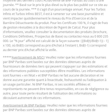
moyenne des derniers cours Achat/Vente de BNP Paribas au cours d'une
journée. ** Basé sur le prix le plus élevé ou le plus bas publié sur ce site au
cours de la journée. *** Il s'agit d'un pourcentage annuel. Pour les Turbos
Infinis et Turbos Infinis BEST, il est à ramener sur une base journalière et
vient impacter quotidiennement le niveau du Prix d'Exercice et de la
Barrière Désactivante du produit. Pour les Certificats 100 %, il s’agit de frais
de gestion révisables à la discrétion de l’Agent de Calcul. Pour plus
d'informations, veuillez consulter la documentation des produits (brochure,
Conditions Définitives, Prospectus de Base) ou contactez-nous au 0 800 235
000. Le "% jour" affiché est calculé de la façon suivante : [(Bid(t)/Bid(t-1)) - 1]
x 100, où Bid(t) correspond au prix d'Achat à l'instant t, Bid(t-1) correspond
au dernier prix d'Achat affiché la veille.
*****
Avertissement de MSCI
: Veuillez noter que les informations fournies
par BNP Paribas sont basées sur des données obtenues auprès de
fournisseurs de données tiers qui peuvent s’appuyer sur des estimations et
des informations publiées susceptibles d’être modifiées. Les informations
sont fournies « en l’état » et BNP Paribas ne fait aucune déclaration et ne
donne aucune garantie quant à l’exactitude, l’exhaustivité ou l’adéquation à
un usage particulier. Ni BNP Paribas, ni ses sociétés affiliées et
représentants ne peuvent être tenus responsables, en cas de négligence ou
autre, pour toute perte résultant de l’utilisation des informations ou
découlant autrement de ces informations.
Avertissement de BNP Paribas
: Veuillez noter que les informations fournies
par BNP Paribas sont basées sur des données obtenues auprès de