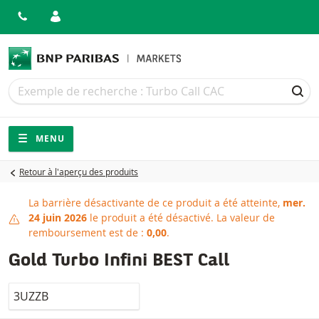
Recherche
Recherche
REC
Navigation
Navigation sur le site
MENU
Retour à l'aperçu des produits
La barrière désactivante de ce produit a été atteinte,
mer.
Barrière désactivante attein
24 juin 2026
le produit a été désactivé.
La valeur de
remboursement est de :
0,00
.
Gold Turbo Infini BEST Call
LocalCode