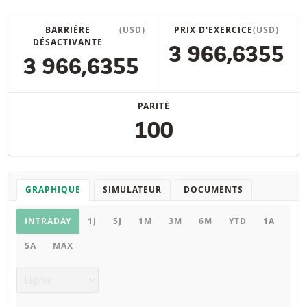
BARRIÈRE
(USD)
PRIX D'EXERCICE
(USD)
DÉSACTIVANTE
3 966,6355
3 966,6355
PARITÉ
100
GRAPHIQUE
SIMULATEUR
DOCUMENTS
Graphique
INTRADAY
1J
5J
1M
3M
6M
YTD
1A
5A
MAX
Type de graphique