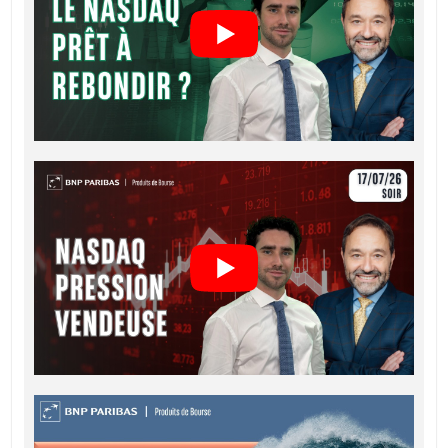
FINAL TERMS
Français (France)
PDF
CONDITIONS DÉFINITIVES RÉSUMÉ
Français (France)
PDF
KEY INFORMATION DOCUMENTS
Key Information Document (FR)
PDF
QUOTES