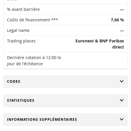
% avant barrière
―
Coûts de financement ***
7,66 %
Legal name
―
Trading places
Euronext & BNP Paribas
direct
Dernière cotation à 12:00 le
jour de l'échéance
CHANGER
CODES
CHANGER
STATISTIQUES
CHANGER
INFORMATIONS SUPPLÉMENTAIRES