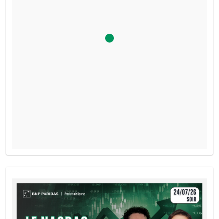
Le simulateur a été désactivé, car la barrière desactivante 
PROSPECTUS DE BASE
ce produit a été atteinte.
Français (France)
PDF