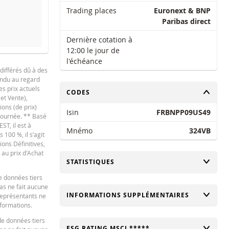
Trading places
Euronext & BNP
Paribas direct
Dernière cotation à
12:00 le jour de
l'échéance
différés dû à des
tendu au regard
es prix actuels
CHANGER
CODES
 et Vente),
NOUVELLE SITUATION
DIFFÉRE
ions (de prix)
Isin
FRBNPP09US49
 journée. ** Basé
ST, il est à
Mnémo
324VB
100 %, il s’agit
-
ions Définitives,
 au prix d'Achat
CHANGER
STATISTIQUES
-
e données tiers
bas ne fait aucune
CHANGER
INFORMATIONS SUPPLÉMENTAIRES
 représentants ne
ard en ce qui concerne le calculateur et / ou en relation avec des transactions su
nformations.
 recommandations de quelque nature que ce soit. Bien que les prix indiqués soi
de données tiers
s informations fournies par la calculatrice et décline toute responsabilité pour t
CHANGER
ESG RATING MSCI *****