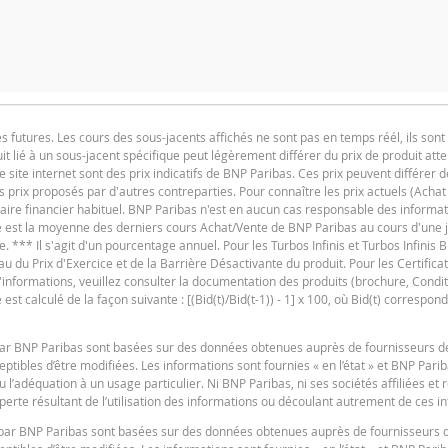
utures. Les cours des sous-jacents affichés ne sont pas en temps réél, ils sont 
t lié à un sous-jacent spécifique peut légèrement différer du prix de produit at
F
e site internet sont des prix indicatifs de BNP Paribas. Ces prix peuvent différer d
es prix proposés par d'autres contreparties. Pour connaître les prix actuels (Achat
SITUATION ACTUELLE
iaire financier habituel. BNP Paribas n'est en aucun cas responsable des informat
ure est la moyenne des derniers cours Achat/Vente de BNP Paribas au cours d'une
e. *** Il s'agit d'un pourcentage annuel. Pour les Turbos Infinis et Turbos Infinis BE
du Prix d'Exercice et de la Barrière Désactivante du produit. Pour les Certificats 
-
 d'informations, veuillez consulter la documentation des produits (brochure, Condit
produit
t calculé de la façon suivante : [(Bid(t)/Bid(t-1)) - 1] x 100, où Bid(t) correspond
F
-
s par BNP Paribas sont basées sur des données obtenues auprès de fournisseurs d
tibles d’être modifiées. Les informations sont fournies « en l’état » et BNP Pari
u l’adéquation à un usage particulier. Ni BNP Paribas, ni ses sociétés affiliées et
e ou conseiller en investissement et n’a aucune obligation de fiduciaire à votre ég
erte résultant de l’utilisation des informations ou découlant autrement de ces i
e pouvez pas compter sur BNP Paribas pour des conseils en investissement ou des
es par BNP Paribas sont basées sur des données obtenues auprès de fournisseurs 
vité n'est pas garantie. BNP Paribas n'offre aucune garantie en ce qui concerne le
F