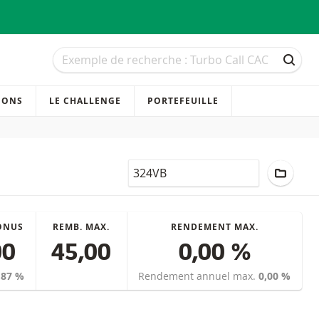
Recherche
Recherche
RECH
IONS
LE CHALLENGE
PORTEFEUILLE
LocalCode
AJOUT
ONUS
REMB. MAX.
RENDEMENT MAX.
00
45,00
0,00 %
,87 %
Rendement annuel max.
0,00 %