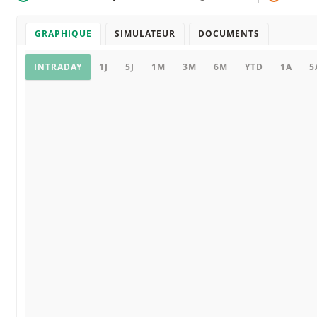
GRAPHIQUE
SIMULATEUR
DOCUMENTS
Graphique
INTRADAY
1J
5J
1M
3M
6M
YTD
1A
5