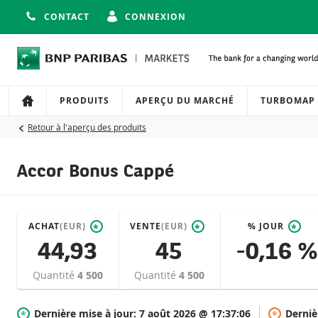
CONTACT
CONNEXION
Navigation
Navigation sur le site
PRODUITS
APERÇU DU MARCHÉ
TURBOMAP
Retour à l'aperçu des produits
Accor Bonus Cappé
ACHAT
(EUR)
VENTE
(EUR)
% JOUR
*
*
*
44,93
45
-0,16 %
Quantité
4 500
Quantité
4 500
Dernière mise à jour:
7 août 2026 @ 17:37:06
Derniè
*
*