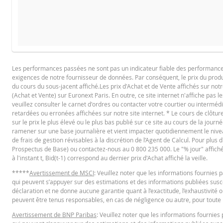
COURS DU SOUS-JACENT ATTENDU À L'ÉCHÉANCE
PROSPECTUS DE BASE
Les performances passées ne sont pas un indicateur fiable des performances f
exigences de notre fournisseur de données. Par conséquent, le prix du produi
Français (France)
PD
du cours du sous-jacent affiché.Les prix d'Achat et de Vente affichés sur notr
(Achat et Vente) sur Euronext Paris. En outre, ce site internet n'affiche pas l
veuillez consulter le carnet d'ordres ou contacter votre courtier ou interméd
retardées ou erronées affichées sur notre site internet. * Le cours de clôt
La Borne Basse a été atteinte pendant la vie du produit
FINAL TERMS
sur le prix le plus élevé ou le plus bas publié sur ce site au cours de la journé
ramener sur une base journalière et vient impacter quotidiennement le niveau 
Prix du produit
de frais de gestion révisables à la discrétion de l’Agent de Calcul. Pour plus
La Borne Basse n'a jamais été atteinte pendant la vie du 
Prospectus de Base) ou contactez-nous au 0 800 235 000. Le "% jour" affiché es
Français (France)
PD
à l'instant t, Bid(t-1) correspond au dernier prix d'Achat affiché la veille.
Prix du produit
*****
Avertissement de MSCI
: Veuillez noter que les informations fournie
qui peuvent s’appuyer sur des estimations et des informations publiées suscep
CONDITIONS DÉFINITIVES RÉSUMÉ
déclaration et ne donne aucune garantie quant à l’exactitude, l’exhaustivité o
BNP Paribas n’agit pas en tant que conseiller juridique ou fiscal, comptabl
peuvent être tenus responsables, en cas de négligence ou autre, pour toute p
produits émis par BNP Paribas ou d’autres transactions connexes. Vous n
Avertissement de BNP Paribas
: Veuillez noter que les informations fourni
basés sur des informations jugées fiables, leur exactitude ou leur exhausti
Français (France)
PD