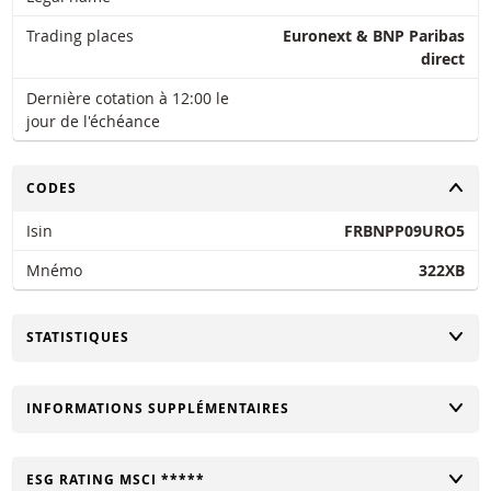
Trading places
Euronext & BNP Paribas
direct
Dernière cotation à 12:00 le
jour de l'échéance
CHANGER
CODES
Isin
FRBNPP09URO5
Mnémo
322XB
CHANGER
STATISTIQUES
CHANGER
INFORMATIONS SUPPLÉMENTAIRES
CHANGER
ESG RATING MSCI *****