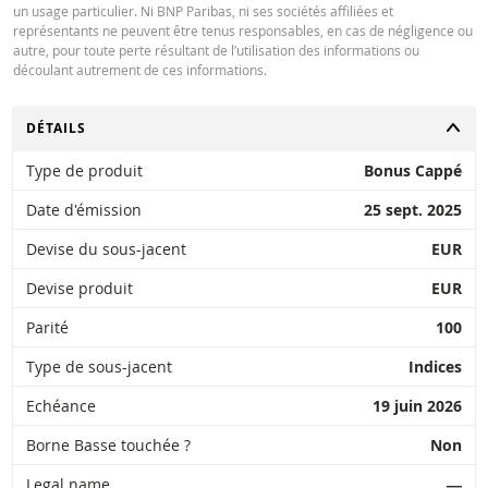
un usage particulier. Ni BNP Paribas, ni ses sociétés affiliées et
représentants ne peuvent être tenus responsables, en cas de négligence ou
autre, pour toute perte résultant de l’utilisation des informations ou
découlant autrement de ces informations.
CHANGER
DÉTAILS
Type de produit
Bonus Cappé
Date d'émission
25 sept. 2025
Devise du sous-jacent
EUR
Devise produit
EUR
Parité
100
Type de sous-jacent
Indices
Echéance
19 juin 2026
Borne Basse touchée ?
Non
Legal name
―