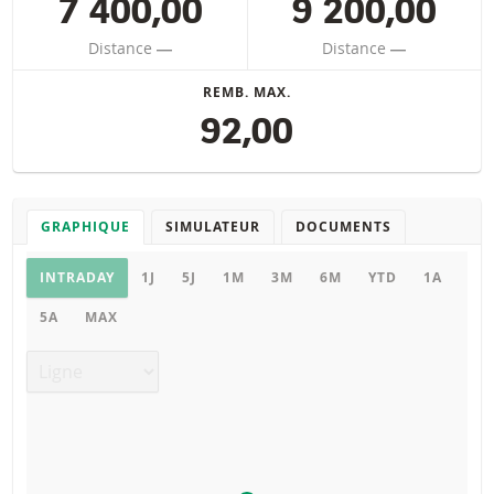
7 400,00
9 200,00
Distance
―
Distance
―
REMB. MAX.
92,00
GRAPHIQUE
SIMULATEUR
DOCUMENTS
Graphique
INTRADAY
1J
5J
1M
3M
6M
YTD
1A
5A
MAX
Type de graphique