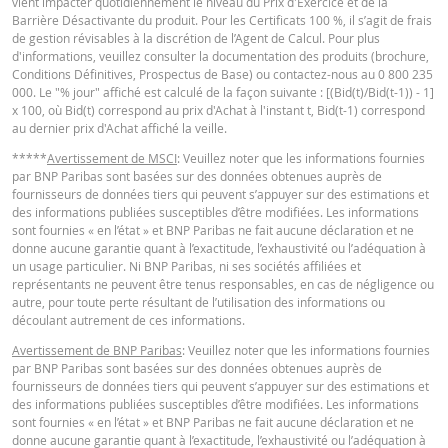
vient impacter quotidiennement le niveau du Prix d'Exercice et de la
Barrière Désactivante du produit. Pour les Certificats 100 %, il s’agit de frais
de gestion révisables à la discrétion de l’Agent de Calcul. Pour plus
d'informations, veuillez consulter la documentation des produits (brochure,
Conditions Définitives, Prospectus de Base) ou contactez-nous au 0 800 235
000. Le "% jour" affiché est calculé de la façon suivante : [(Bid(t)/Bid(t-1)) - 1]
x 100, où Bid(t) correspond au prix d'Achat à l'instant t, Bid(t-1) correspond
au dernier prix d'Achat affiché la veille.
*****
Avertissement de MSCI
: Veuillez noter que les informations fournies
par BNP Paribas sont basées sur des données obtenues auprès de
fournisseurs de données tiers qui peuvent s’appuyer sur des estimations et
des informations publiées susceptibles d’être modifiées. Les informations
sont fournies « en l’état » et BNP Paribas ne fait aucune déclaration et ne
donne aucune garantie quant à l’exactitude, l’exhaustivité ou l’adéquation à
un usage particulier. Ni BNP Paribas, ni ses sociétés affiliées et
représentants ne peuvent être tenus responsables, en cas de négligence ou
autre, pour toute perte résultant de l’utilisation des informations ou
découlant autrement de ces informations.
Avertissement de BNP Paribas
: Veuillez noter que les informations fournies
par BNP Paribas sont basées sur des données obtenues auprès de
fournisseurs de données tiers qui peuvent s’appuyer sur des estimations et
des informations publiées susceptibles d’être modifiées. Les informations
sont fournies « en l’état » et BNP Paribas ne fait aucune déclaration et ne
donne aucune garantie quant à l’exactitude, l’exhaustivité ou l’adéquation à