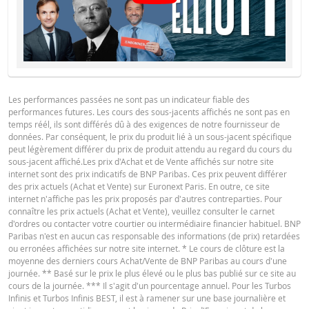
change saisies proviennent de BNP Paribas et s’appliquent strictement à la 
indiquée. Les taux indiqués par la calculatrice sont indicatifs et destinés à de
fins d’information uniquement. L'information sur les prix ne constitue pas un
invitation ou une offre d'achat ou de vente de titres ou d'autres instruments
financiers. Les informations sont exclusivement destinées à être utilisées pa
destinataires prévus. Il est interdit de reproduire, distribuer ou copier ces
informations, en tout ou en partie, à quelque fin que ce soit sans l'autorisati
expresse et préalable de BNP Paribas. De plus amples informations sont
Les performances passées ne sont pas un indicateur fiable des
disponibles sur demande auprès de BNP Paribas.
performances futures. Les cours des sous-jacents affichés ne sont pas en
temps réél, ils sont différés dû à des exigences de notre fournisseur de
données. Par conséquent, le prix du produit lié à un sous-jacent spécifique
peut légèrement différer du prix de produit attendu au regard du cours du
sous-jacent affiché.Les prix d'Achat et de Vente affichés sur notre site
internet sont des prix indicatifs de BNP Paribas. Ces prix peuvent différer
des prix actuels (Achat et Vente) sur Euronext Paris. En outre, ce site
internet n'affiche pas les prix proposés par d'autres contreparties. Pour
connaître les prix actuels (Achat et Vente), veuillez consulter le carnet
d'ordres ou contacter votre courtier ou intermédiaire financier habituel. BNP
Paribas n'est en aucun cas responsable des informations (de prix) retardées
ou erronées affichées sur notre site internet. * Le cours de clôture est la
moyenne des derniers cours Achat/Vente de BNP Paribas au cours d'une
journée. ** Basé sur le prix le plus élevé ou le plus bas publié sur ce site au
cours de la journée. *** Il s'agit d'un pourcentage annuel. Pour les Turbos
Infinis et Turbos Infinis BEST, il est à ramener sur une base journalière et