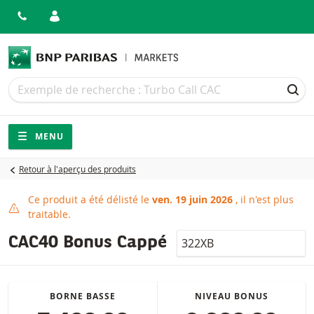
Recherche
Recherche
REC
Navigation
Navigation sur le site
MENU
Retour à l'aperçu des produits
Ce produit a été délisté le
ven. 19 juin 2026
, il n'est plus
Produit délisté
traitable.
LocalCode
CAC40 Bonus Cappé
BORNE BASSE
NIVEAU BONUS