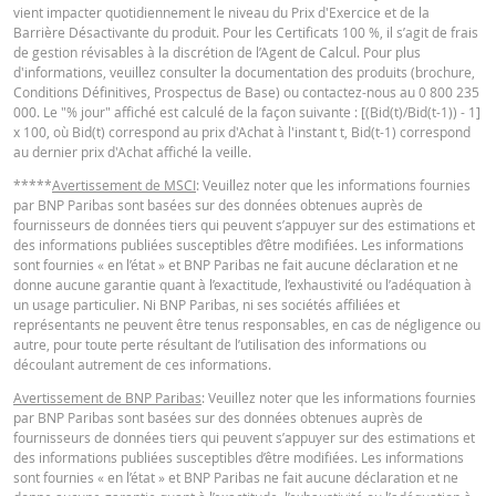
Niveau de
vient impacter quotidiennement le niveau du Prix d'Exercice et de la
Français (France)
76,1279
-
PDF
financement
Barrière Désactivante du produit. Pour les Certificats 100 %, il s’agit de frais
de gestion révisables à la discrétion de l’Agent de Calcul. Pour plus
Barrière
d'informations, veuillez consulter la documentation des produits (brochure,
79,94
-
désactivante
Conditions Définitives, Prospectus de Base) ou contactez-nous au 0 800 235
KEY INFORMATION DOCUMENTS
000. Le "% jour" affiché est calculé de la façon suivante : [(Bid(t)/Bid(t-1)) - 1]
Levier
6,06
-
x 100, où Bid(t) correspond au prix d'Achat à l'instant t, Bid(t-1) correspond
au dernier prix d'Achat affiché la veille.
Valeur du
Key Information Document (FR)
PDF
portefeuille
1,50
-
*****
Avertissement de MSCI
: Veuillez noter que les informations fournies
par BNP Paribas sont basées sur des données obtenues auprès de
(EUR)
fournisseurs de données tiers qui peuvent s’appuyer sur des estimations et
Turbos Infinis
des informations publiées susceptibles d’être modifiées. Les informations
QUOTES
1,50
-
sont fournies « en l’état » et BNP Paribas ne fait aucune déclaration et ne
(EUR)
donne aucune garantie quant à l’exactitude, l’exhaustivité ou l’adéquation à
un usage particulier. Ni BNP Paribas, ni ses sociétés affiliées et
Latest Product Quotes
CSV
représentants ne peuvent être tenus responsables, en cas de négligence ou
autre, pour toute perte résultant de l’utilisation des informations ou
Les résultats du simulateur sont proposés à titre indicatif uniquement. Ils ne
découlant autrement de ces informations.
peuvent faire l’objet d’une opération ou d’un engagement d’une entité du gr
BNP Paribas de présenter une telle offre.
Avertissement de BNP Paribas
: Veuillez noter que les informations fournies
par BNP Paribas sont basées sur des données obtenues auprès de
BNP Paribas n’agit pas en tant que conseiller juridique ou fiscal, comptable 
fournisseurs de données tiers qui peuvent s’appuyer sur des estimations et
conseiller en investissement et n’a aucune obligation de fiduciaire à votre é
des informations publiées susceptibles d’être modifiées. Les informations
en ce qui concerne le calculateur et / ou en relation avec des transactions su
sont fournies « en l’état » et BNP Paribas ne fait aucune déclaration et ne
des produits émis par BNP Paribas ou d’autres transactions connexes. Vous