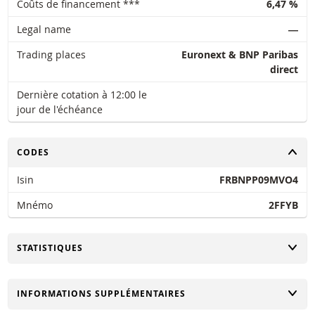
Coûts de financement ***
6,47 %
Legal name
―
Trading places
Euronext & BNP Paribas
direct
Dernière cotation à 12:00 le
jour de l'échéance
CHANGER
CODES
Isin
FRBNPP09MVO4
Mnémo
2FFYB
CHANGER
STATISTIQUES
CHANGER
INFORMATIONS SUPPLÉMENTAIRES