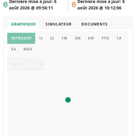
Dernière mise à jour:
6
Dernière mise à jour:
6
*
*
août 2026 @ 09:56:11
août 2026 @ 10:12:06
GRAPHIQUE
SIMULATEUR
DOCUMENTS
Graphique
INTRADAY
1J
5J
1M
3M
6M
YTD
1A
5A
MAX
Type de graphique