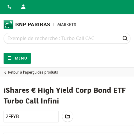
Recherche
Recherche
REC
Navigation
Navigation sur le site
MENU
Retour à l'aperçu des produits
iShares € High Yield Corp Bond ETF
Turbo Call Infini
LocalCode
AJOUTER AU PORTEFEUILLE