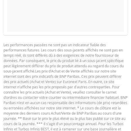
COURS DU SOUS-JACENT ATTENDU
QUANTITÉ
PROSPECTUS DE BASE
Les performances passées ne sont pas un indicateur fiable des
performances futures. Les cours des sous-jacents affichés ne sont pas en
Français (France)
PDF
temps réél, ils sont différés dû à des exigences de notre fournisseur de
PÉRIODE
données. Par conséquent, le prix du produit lié à un sous-jacent spécifique
peut légèrement différer du prix de produit attendu au regard du cours du
1 Jour
1 Semaine
1 An
sous-jacent affiché.Les prix d'Achat et de Vente affichés sur notre site
FINAL TERMS
internet sont des prix indicatifs de BNP Paribas. Ces prix peuvent différer
des prix actuels (Achat et Vente) sur Euronext Paris. En outre, ce site
internet n'affiche pas les prix proposés par d'autres contreparties. Pour
connaître les prix actuels (Achat et Vente), veuillez consulter le carnet
Français (France)
PDF
d'ordres ou contacter votre courtier ou intermédiaire financier habituel. BNP
SITUATION
NOUVELLE
Paribas n'est en aucun cas responsable des informations (de prix) retardées
DIFFÉREN
ACTUELLE
SITUATION
ou erronées affichées sur notre site internet. * Le cours de clôture est la
moyenne des derniers cours Achat/Vente de BNP Paribas au cours d'une
CONDITIONS DÉFINITIVES RÉSUMÉ
Cours de
journée. ** Basé sur le prix le plus élevé ou le plus bas publié sur ce site au
91,137
-
référence
cours de la journée. *** Il s'agit d'un pourcentage annuel. Pour les Turbos
Infinis et Turbos Infinis BEST, il est à ramener sur une base journalière et