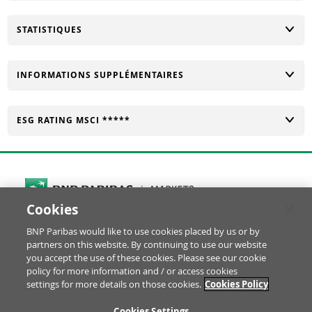
CHANGER
STATISTIQUES
CHANGER
INFORMATIONS SUPPLÉMENTAIRES
CHANGER
ESG RATING MSCI *****
Cookies
Cookies Settings
BNP Paribas would like to use cookies placed by us or by
© BNP Paribas Produits de Bourse 2026
partners on this website. By continuing to use our website
Réclamation
Glossaire
Mentions Légales
you accept the use of these cookies. Please see our cookie
Informations financières
Politique Cookies
policy for more information and / or access cookies
settings for more details on those cookies.
Cookies Policy
Notice Protection des Données
Disclaimer YouTube
RE
Cookies Settings