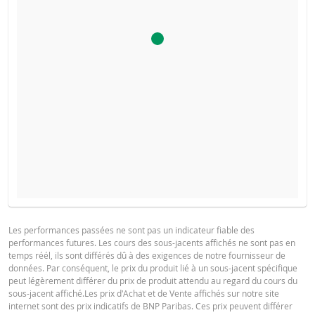
COURS DU SOUS-JACENT ATTENDU À L'ÉCHÉANCE
PROSPECTUS DE BASE
Les performances passées ne sont pas un indicateur fiable des
performances futures. Les cours des sous-jacents affichés ne sont pas en
Français (France)
PDF
temps réél, ils sont différés dû à des exigences de notre fournisseur de
données. Par conséquent, le prix du produit lié à un sous-jacent spécifique
SITUATION
NOUVELLE
DIFFÉREN
peut légèrement différer du prix de produit attendu au regard du cours du
ACTUELLE
SITUATION
sous-jacent affiché.Les prix d'Achat et de Vente affichés sur notre site
FINAL TERMS
internet sont des prix indicatifs de BNP Paribas. Ces prix peuvent différer
La Borne Basse a été atteinte