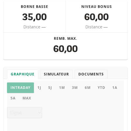
BORNE BASSE
NIVEAU BONUS
35,00
60,00
Distance
―
Distance
―
REMB. MAX.
60,00
GRAPHIQUE
SIMULATEUR
DOCUMENTS
Graphique
INTRADAY
1J
5J
1M
3M
6M
YTD
1A
5A
MAX
Type de graphique