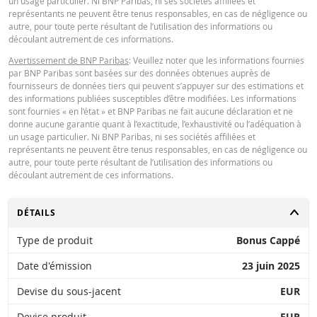
un usage particulier. Ni BNP Paribas, ni ses sociétés affiliées et
manière que ce soit de l'utilisation de la calculatrice par vous. ou vos conseil
Latest Product Quotes
CSV
représentants ne peuvent être tenus responsables, en cas de négligence ou
ou les informations contenues dans ce document. Les données de taux de
autre, pour toute perte résultant de l’utilisation des informations ou
change saisies proviennent de BNP Paribas et s’appliquent strictement à la 
découlant autrement de ces informations.
indiquée. Les taux indiqués par la calculatrice sont indicatifs et destinés à de
Avertissement de BNP Paribas
: Veuillez noter que les informations fournies
fins d’information uniquement. L'information sur les prix ne constitue pas un
par BNP Paribas sont basées sur des données obtenues auprès de
invitation ou une offre d'achat ou de vente de titres ou d'autres instruments
fournisseurs de données tiers qui peuvent s’appuyer sur des estimations et
financiers. Les informations sont exclusivement destinées à être utilisées pa
des informations publiées susceptibles d’être modifiées. Les informations
destinataires prévus. Il est interdit de reproduire, distribuer ou copier ces
sont fournies « en l’état » et BNP Paribas ne fait aucune déclaration et ne
informations, en tout ou en partie, à quelque fin que ce soit sans l'autorisati
donne aucune garantie quant à l’exactitude, l’exhaustivité ou l’adéquation à
expresse et préalable de BNP Paribas. De plus amples informations sont
un usage particulier. Ni BNP Paribas, ni ses sociétés affiliées et
disponibles sur demande auprès de BNP Paribas.
représentants ne peuvent être tenus responsables, en cas de négligence ou
autre, pour toute perte résultant de l’utilisation des informations ou
découlant autrement de ces informations.
CHANGER
DÉTAILS
Type de produit
Bonus Cappé
Date d'émission
23 juin 2025
Devise du sous-jacent
EUR
Devise produit
EUR