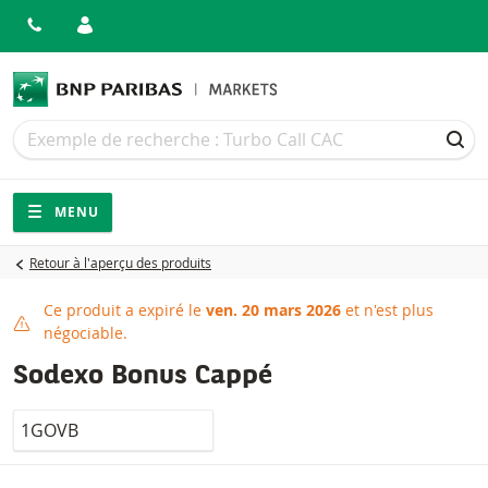
Recherche
Recherche
REC
Navigation
Navigation sur le site
MENU
Retour à l'aperçu des produits
Ce produit a expiré le
ven. 20 mars 2026
et n'est plus
Ce produit a expiré
négociable.
Sodexo Bonus Cappé
LocalCode