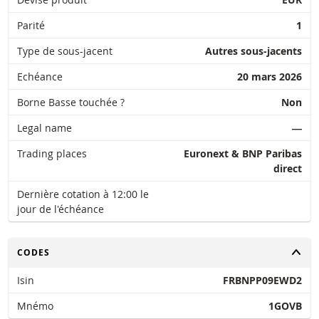
Parité
1
Type de sous-jacent
Autres sous-jacents
Echéance
20 mars 2026
Borne Basse touchée ?
Non
Legal name
―
Trading places
Euronext & BNP Paribas
direct
Dernière cotation à 12:00 le
jour de l'échéance
CHANGER
CODES
Isin
FRBNPP09EWD2
Mnémo
1GOVB