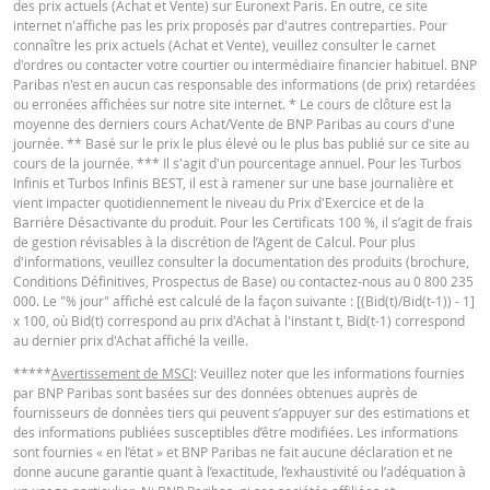
des prix actuels (Achat et Vente) sur Euronext Paris. En outre, ce site
pendant la vie du produit
internet n'affiche pas les prix proposés par d'autres contreparties. Pour
connaître les prix actuels (Achat et Vente), veuillez consulter le carnet
Prix du
Français (France)
PDF
-
-
d'ordres ou contacter votre courtier ou intermédiaire financier habituel. BNP
produit
Paribas n'est en aucun cas responsable des informations (de prix) retardées
ou erronées affichées sur notre site internet. * Le cours de clôture est la
La Borne Basse n'a jamais été
moyenne des derniers cours Achat/Vente de BNP Paribas au cours d'une
atteinte pendant la vie du
CONDITIONS DÉFINITIVES RÉSUMÉ
journée. ** Basé sur le prix le plus élevé ou le plus bas publié sur ce site au
produit
cours de la journée. *** Il s'agit d'un pourcentage annuel. Pour les Turbos
Infinis et Turbos Infinis BEST, il est à ramener sur une base journalière et
Prix du
-
-
vient impacter quotidiennement le niveau du Prix d'Exercice et de la
Français (France)
PDF
produit
Barrière Désactivante du produit. Pour les Certificats 100 %, il s’agit de frais
de gestion révisables à la discrétion de l’Agent de Calcul. Pour plus
d'informations, veuillez consulter la documentation des produits (brochure,
Conditions Définitives, Prospectus de Base) ou contactez-nous au 0 800 235
KEY INFORMATION DOCUMENTS
BNP Paribas n’agit pas en tant que conseiller juridique ou fiscal, comptable 
000. Le "% jour" affiché est calculé de la façon suivante : [(Bid(t)/Bid(t-1)) - 1]
conseiller en investissement et n’a aucune obligation de fiduciaire à votre é
x 100, où Bid(t) correspond au prix d'Achat à l'instant t, Bid(t-1) correspond
en ce qui concerne le calculateur et / ou en relation avec des transactions su
au dernier prix d'Achat affiché la veille.
des produits émis par BNP Paribas ou d’autres transactions connexes. Vous
Key Information Document (FR)
PDF
pouvez pas compter sur BNP Paribas pour des conseils en investissement o
*****
Avertissement de MSCI
: Veuillez noter que les informations fournies
des recommandations de quelque nature que ce soit. Bien que les prix indiq
par BNP Paribas sont basées sur des données obtenues auprès de
soient basés sur des informations jugées fiables, leur exactitude ou leur
fournisseurs de données tiers qui peuvent s’appuyer sur des estimations et
exhaustivité n'est pas garantie. BNP Paribas n'offre aucune garantie en ce q
des informations publiées susceptibles d’être modifiées. Les informations
QUOTES
concerne les informations fournies par la calculatrice et décline toute
sont fournies « en l’état » et BNP Paribas ne fait aucune déclaration et ne
responsabilité pour tout dommage direct, indirect, spécial, accessoire,
donne aucune garantie quant à l’exactitude, l’exhaustivité ou l’adéquation à
immatériel ou consécutif (y compris le manque à gagner) résultant de quel