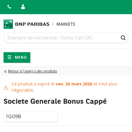
Recherche
Recherche
REC
Navigation
Navigation sur le site
MENU
Retour à l'aperçu des produits
Ce produit a expiré le
ven. 20 mars 2026
et n'est plus
Ce produit a expiré
négociable.
Societe Generale Bonus Cappé
LocalCode