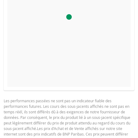
COURS DU SOUS-JACENT ATTENDU À L'ÉCHÉANCE
PROSPECTUS DE BASE
Les performances passées ne sont pas un indicateur fiable des
performances futures. Les cours des sous-jacents affichés ne sont pas en
Français (France)
PDF
temps réél, ils sont différés dû à des exigences de notre fournisseur de
données. Par conséquent, le prix du produit lié à un sous-jacent spécifique
SITUATION
NOUVELLE
DIFFÉREN
peut légèrement différer du prix de produit attendu au regard du cours du
ACTUELLE
SITUATION
sous-jacent affiché.Les prix d'Achat et de Vente affichés sur notre site
FINAL TERMS
internet sont des prix indicatifs de BNP Paribas. Ces prix peuvent différer
La Borne Basse a été atteinte