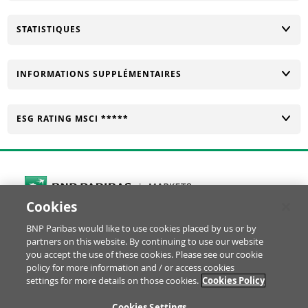
CHANGER
STATISTIQUES
CHANGER
INFORMATIONS SUPPLÉMENTAIRES
CHANGER
ESG RATING MSCI *****
Cookies
Cookies Settings
BNP Paribas would like to use cookies placed by us or by
© BNP Paribas Produits de Bourse 2026
partners on this website. By continuing to use our website
Réclamation
Glossaire
Mentions Légales
you accept the use of these cookies. Please see our cookie
Informations financières
Politique Cookies
policy for more information and / or access cookies
settings for more details on those cookies.
Cookies Policy
Notice Protection des Données
Disclaimer YouTube
RE
Cookies Settings