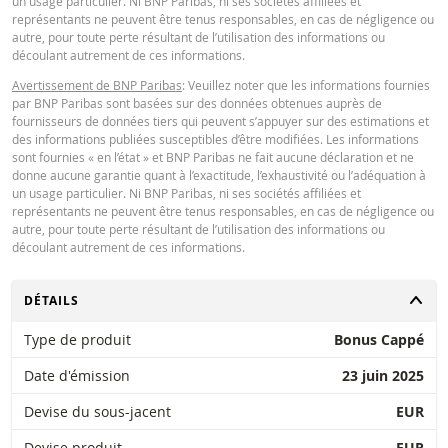
un usage particulier. Ni BNP Paribas, ni ses sociétés affiliées et
manière que ce soit de l'utilisation de la calculatrice par vous. ou vos conseil
Latest Product Quotes
CSV
représentants ne peuvent être tenus responsables, en cas de négligence ou
ou les informations contenues dans ce document. Les données de taux de
autre, pour toute perte résultant de l’utilisation des informations ou
change saisies proviennent de BNP Paribas et s’appliquent strictement à la 
découlant autrement de ces informations.
indiquée. Les taux indiqués par la calculatrice sont indicatifs et destinés à de
Avertissement de BNP Paribas
: Veuillez noter que les informations fournies
fins d’information uniquement. L'information sur les prix ne constitue pas un
par BNP Paribas sont basées sur des données obtenues auprès de
invitation ou une offre d'achat ou de vente de titres ou d'autres instruments
fournisseurs de données tiers qui peuvent s’appuyer sur des estimations et
financiers. Les informations sont exclusivement destinées à être utilisées pa
des informations publiées susceptibles d’être modifiées. Les informations
destinataires prévus. Il est interdit de reproduire, distribuer ou copier ces
sont fournies « en l’état » et BNP Paribas ne fait aucune déclaration et ne
informations, en tout ou en partie, à quelque fin que ce soit sans l'autorisati
donne aucune garantie quant à l’exactitude, l’exhaustivité ou l’adéquation à
expresse et préalable de BNP Paribas. De plus amples informations sont
un usage particulier. Ni BNP Paribas, ni ses sociétés affiliées et
disponibles sur demande auprès de BNP Paribas.
représentants ne peuvent être tenus responsables, en cas de négligence ou
autre, pour toute perte résultant de l’utilisation des informations ou
découlant autrement de ces informations.
CHANGER
DÉTAILS
Type de produit
Bonus Cappé
Date d'émission
23 juin 2025
Devise du sous-jacent
EUR
Devise produit
EUR