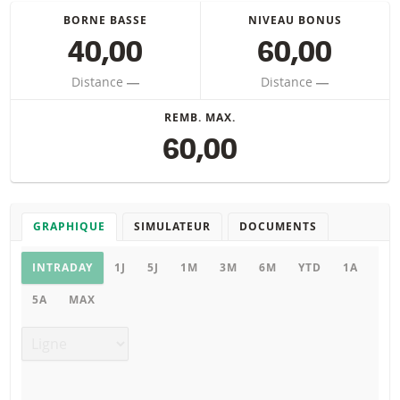
BORNE BASSE
NIVEAU BONUS
40,00
60,00
Distance
―
Distance
―
REMB. MAX.
60,00
GRAPHIQUE
SIMULATEUR
DOCUMENTS
Graphique
INTRADAY
1J
5J
1M
3M
6M
YTD
1A
5A
MAX
Type de graphique