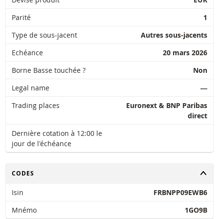
Parité
1
Type de sous-jacent
Autres sous-jacents
Echéance
20 mars 2026
Borne Basse touchée ?
Non
Legal name
―
Trading places
Euronext & BNP Paribas
direct
Dernière cotation à 12:00 le
jour de l'échéance
CHANGER
CODES
Isin
FRBNPP09EWB6
Mnémo
1GO9B