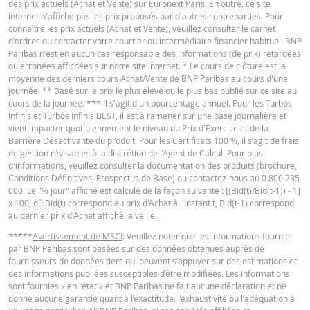
des prix actuels (Achat et Vente) sur Euronext Paris. En outre, ce site
pendant la vie du produit
internet n'affiche pas les prix proposés par d'autres contreparties. Pour
connaître les prix actuels (Achat et Vente), veuillez consulter le carnet
Prix du
Français (France)
PDF
-
-
d'ordres ou contacter votre courtier ou intermédiaire financier habituel. BNP
produit
Paribas n'est en aucun cas responsable des informations (de prix) retardées
ou erronées affichées sur notre site internet. * Le cours de clôture est la
La Borne Basse n'a jamais été
moyenne des derniers cours Achat/Vente de BNP Paribas au cours d'une
atteinte pendant la vie du
CONDITIONS DÉFINITIVES RÉSUMÉ
journée. ** Basé sur le prix le plus élevé ou le plus bas publié sur ce site au
produit
cours de la journée. *** Il s'agit d'un pourcentage annuel. Pour les Turbos
Infinis et Turbos Infinis BEST, il est à ramener sur une base journalière et
Prix du
-
-
vient impacter quotidiennement le niveau du Prix d'Exercice et de la
Français (France)
PDF
produit
Barrière Désactivante du produit. Pour les Certificats 100 %, il s’agit de frais
de gestion révisables à la discrétion de l’Agent de Calcul. Pour plus
d'informations, veuillez consulter la documentation des produits (brochure,
Conditions Définitives, Prospectus de Base) ou contactez-nous au 0 800 235
KEY INFORMATION DOCUMENTS
BNP Paribas n’agit pas en tant que conseiller juridique ou fiscal, comptable 
000. Le "% jour" affiché est calculé de la façon suivante : [(Bid(t)/Bid(t-1)) - 1]
conseiller en investissement et n’a aucune obligation de fiduciaire à votre é
x 100, où Bid(t) correspond au prix d'Achat à l'instant t, Bid(t-1) correspond
en ce qui concerne le calculateur et / ou en relation avec des transactions su
au dernier prix d'Achat affiché la veille.
des produits émis par BNP Paribas ou d’autres transactions connexes. Vous
Key Information Document (FR)
PDF
pouvez pas compter sur BNP Paribas pour des conseils en investissement o
*****
Avertissement de MSCI
: Veuillez noter que les informations fournies
des recommandations de quelque nature que ce soit. Bien que les prix indiq
par BNP Paribas sont basées sur des données obtenues auprès de
soient basés sur des informations jugées fiables, leur exactitude ou leur
fournisseurs de données tiers qui peuvent s’appuyer sur des estimations et
exhaustivité n'est pas garantie. BNP Paribas n'offre aucune garantie en ce q
des informations publiées susceptibles d’être modifiées. Les informations
QUOTES
concerne les informations fournies par la calculatrice et décline toute
sont fournies « en l’état » et BNP Paribas ne fait aucune déclaration et ne
responsabilité pour tout dommage direct, indirect, spécial, accessoire,
donne aucune garantie quant à l’exactitude, l’exhaustivité ou l’adéquation à
immatériel ou consécutif (y compris le manque à gagner) résultant de quel