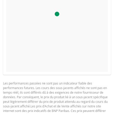
COURS DU SOUS-JACENT ATTENDU À L'ÉCHÉANCE
PROSPECTUS DE BASE
Les performances passées ne sont pas un indicateur fiable des
performances futures. Les cours des sous-jacents affichés ne sont pas en
Français (France)
PDF
temps réél, ils sont différés dû à des exigences de notre fournisseur de
données. Par conséquent, le prix du produit lié à un sous-jacent spécifique
SITUATION
NOUVELLE
DIFFÉREN
peut légèrement différer du prix de produit attendu au regard du cours du
ACTUELLE
SITUATION
sous-jacent affiché.Les prix d'Achat et de Vente affichés sur notre site
FINAL TERMS
internet sont des prix indicatifs de BNP Paribas. Ces prix peuvent différer
La Borne Basse a été atteinte