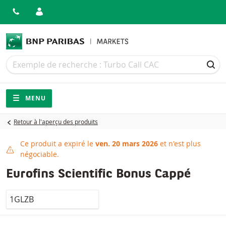
Recherche
Recherche
REC
Navigation
Navigation sur le site
MENU
Retour à l'aperçu des produits
Ce produit a expiré le
ven. 20 mars 2026
et n'est plus
Ce produit a expiré
négociable.
Eurofins Scientific Bonus Cappé
LocalCode