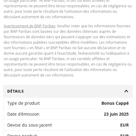
un usage particulier. Ni BNP Paribas, ni ses sociétés affiliées et
manière que ce soit de l'utilisation de la calculatrice par vous. ou vos conseil
Latest Product Quotes
CSV
représentants ne peuvent être tenus responsables, en cas de négligence ou
ou les informations contenues dans ce document. Les données de taux de
autre, pour toute perte résultant de l’utilisation des informations ou
change saisies proviennent de BNP Paribas et s’appliquent strictement à la 
découlant autrement de ces informations.
indiquée. Les taux indiqués par la calculatrice sont indicatifs et destinés à de
Avertissement de BNP Paribas
: Veuillez noter que les informations fournies
fins d’information uniquement. L'information sur les prix ne constitue pas un
par BNP Paribas sont basées sur des données obtenues auprès de
invitation ou une offre d'achat ou de vente de titres ou d'autres instruments
fournisseurs de données tiers qui peuvent s’appuyer sur des estimations et
financiers. Les informations sont exclusivement destinées à être utilisées pa
des informations publiées susceptibles d’être modifiées. Les informations
destinataires prévus. Il est interdit de reproduire, distribuer ou copier ces
sont fournies « en l’état » et BNP Paribas ne fait aucune déclaration et ne
informations, en tout ou en partie, à quelque fin que ce soit sans l'autorisati
donne aucune garantie quant à l’exactitude, l’exhaustivité ou l’adéquation à
expresse et préalable de BNP Paribas. De plus amples informations sont
un usage particulier. Ni BNP Paribas, ni ses sociétés affiliées et
disponibles sur demande auprès de BNP Paribas.
représentants ne peuvent être tenus responsables, en cas de négligence ou
autre, pour toute perte résultant de l’utilisation des informations ou
découlant autrement de ces informations.
CHANGER
DÉTAILS
Type de produit
Bonus Cappé
Date d'émission
23 juin 2025
Devise du sous-jacent
EUR
Devise produit
EUR