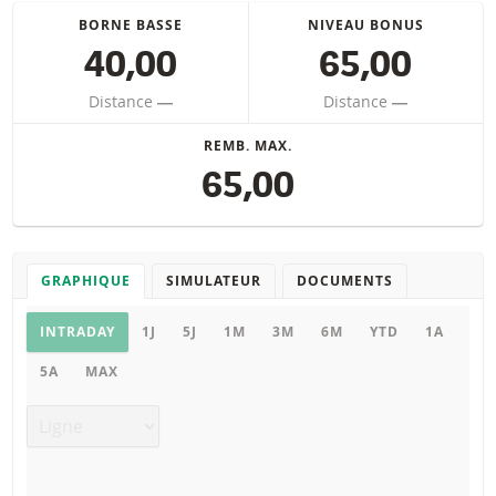
BORNE BASSE
NIVEAU BONUS
40,00
65,00
Distance
―
Distance
―
REMB. MAX.
65,00
GRAPHIQUE
SIMULATEUR
DOCUMENTS
Graphique
INTRADAY
1J
5J
1M
3M
6M
YTD
1A
5A
MAX
Type de graphique