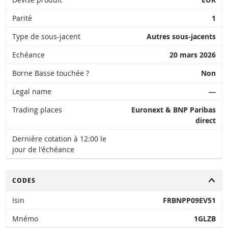
Parité
1
Type de sous-jacent
Autres sous-jacents
Echéance
20 mars 2026
Borne Basse touchée ?
Non
Legal name
―
Trading places
Euronext & BNP Paribas
direct
Dernière cotation à 12:00 le
jour de l'échéance
CHANGER
CODES
Isin
FRBNPP09EV51
Mnémo
1GLZB