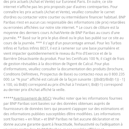
des prix actuels (Achat et Vente) sur Euronext Paris. En outre, ce site
pendant la vie du produit
internet n'affiche pas les prix proposés par d'autres contreparties. Pour
connaître les prix actuels (Achat et Vente), veuillez consulter le carnet
Prix du
Français (France)
PDF
-
-
d'ordres ou contacter votre courtier ou intermédiaire financier habituel. BNP
produit
Paribas n'est en aucun cas responsable des informations (de prix) retardées
ou erronées affichées sur notre site internet. * Le cours de clôture est la
La Borne Basse n'a jamais été
moyenne des derniers cours Achat/Vente de BNP Paribas au cours d'une
atteinte pendant la vie du
CONDITIONS DÉFINITIVES RÉSUMÉ
journée. ** Basé sur le prix le plus élevé ou le plus bas publié sur ce site au
produit
cours de la journée. *** Il s'agit d'un pourcentage annuel. Pour les Turbos
Infinis et Turbos Infinis BEST, il est à ramener sur une base journalière et
Prix du
-
-
vient impacter quotidiennement le niveau du Prix d'Exercice et de la
Français (France)
PDF
produit
Barrière Désactivante du produit. Pour les Certificats 100 %, il s’agit de frais
de gestion révisables à la discrétion de l’Agent de Calcul. Pour plus
d'informations, veuillez consulter la documentation des produits (brochure,
Conditions Définitives, Prospectus de Base) ou contactez-nous au 0 800 235
KEY INFORMATION DOCUMENTS
BNP Paribas n’agit pas en tant que conseiller juridique ou fiscal, comptable 
000. Le "% jour" affiché est calculé de la façon suivante : [(Bid(t)/Bid(t-1)) - 1]
conseiller en investissement et n’a aucune obligation de fiduciaire à votre é
x 100, où Bid(t) correspond au prix d'Achat à l'instant t, Bid(t-1) correspond
en ce qui concerne le calculateur et / ou en relation avec des transactions su
au dernier prix d'Achat affiché la veille.
des produits émis par BNP Paribas ou d’autres transactions connexes. Vous
Key Information Document (FR)
PDF
pouvez pas compter sur BNP Paribas pour des conseils en investissement o
*****
Avertissement de MSCI
: Veuillez noter que les informations fournies
des recommandations de quelque nature que ce soit. Bien que les prix indiq
par BNP Paribas sont basées sur des données obtenues auprès de
soient basés sur des informations jugées fiables, leur exactitude ou leur
fournisseurs de données tiers qui peuvent s’appuyer sur des estimations et
exhaustivité n'est pas garantie. BNP Paribas n'offre aucune garantie en ce q
des informations publiées susceptibles d’être modifiées. Les informations
QUOTES
concerne les informations fournies par la calculatrice et décline toute
sont fournies « en l’état » et BNP Paribas ne fait aucune déclaration et ne
responsabilité pour tout dommage direct, indirect, spécial, accessoire,
donne aucune garantie quant à l’exactitude, l’exhaustivité ou l’adéquation à
immatériel ou consécutif (y compris le manque à gagner) résultant de quel