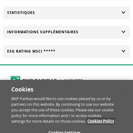
CHANGER
STATISTIQUES
CHANGER
INFORMATIONS SUPPLÉMENTAIRES
CHANGER
ESG RATING MSCI *****
Cookies
Cookies Settings
BNP Paribas would like to use cookies placed by us or by
© BNP Paribas Produits de Bourse 2026
partners on this website. By continuing to use our website
Réclamation
Glossaire
Mentions Légales
you accept the use of these cookies. Please see our cookie
Informations financières
Politique Cookies
policy for more information and / or access cookies
settings for more details on those cookies.
Cookies Policy
Notice Protection des Données
Disclaimer YouTube
RE
Cookies Settings