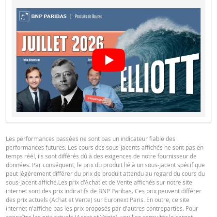
30 juil.
journalière
0,47
8 255,841
2026 22:16
30 juil.
Restrike history
xlsx
journalière
0,52
8 120,887
2026 06:56
29 juil.
journalière
0,54
8 120,925
2026 22:16
29 juil.
journalière
0,48
8 245,944
2026 07:07
28 juil.
journalière
0,48
8 245,866
2026 22:18
Les performances passées ne sont pas un indicateur fiable des
28 juil.
performances futures. Les cours des sous-jacents affichés ne sont pas en
journalière
0,5
8 228,55
2026 07:53
temps réél, ils sont différés dû à des exigences de notre fournisseur de
données. Par conséquent, le prix du produit lié à un sous-jacent spécifique
28 juil.
peut légèrement différer du prix de produit attendu au regard du cours du
journalière
0,5
8 228,55
2026 07:47
sous-jacent affiché.Les prix d'Achat et de Vente affichés sur notre site
internet sont des prix indicatifs de BNP Paribas. Ces prix peuvent différer
27 juil.
des prix actuels (Achat et Vente) sur Euronext Paris. En outre, ce site
journalière
0,49
8 228,58
2026 22:16
internet n'affiche pas les prix proposés par d'autres contreparties. Pour