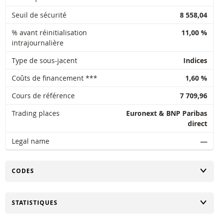
Seuil de sécurité
8 558,04
% avant réinitialisation
11,00 %
intrajournalière
Type de sous-jacent
Indices
Coûts de financement ***
1,60 %
Cours de référence
7 709,96
Trading places
Euronext & BNP Paribas
direct
Legal name
―
CHANGER
CODES
CHANGER
STATISTIQUES