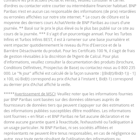
connaître les prix actuels (Achat et Vente), veuillez consulter le carnet
27 juil.
d'ordres ou contacter votre courtier ou intermédiaire financier habituel. BNP
journalière
0,45
8 227,248
2026 07:45
Paribas n'est en aucun cas responsable des informations (de prix) retardées
ou erronées affichées sur notre site internet. * Le cours de clôture est la
24 juil.
moyenne des derniers cours Achat/Vente de BNP Paribas au cours d'une
journalière
0,49
8 226,635
2026 22:18
journée. ** Basé sur le prix le plus élevé ou le plus bas publié sur ce site au
cours de la journée. *** Il s'agit d'un pourcentage annuel. Pour les Turbos
24 juil.
Infinis et Turbos Infinis BEST, il est à ramener sur une base journalière et
journalière
0,49
8 222,55
2026 08:03
vient impacter quotidiennement le niveau du Prix d'Exercice et de la
Barrière Désactivante du produit. Pour les Certificats 100 %, il s’agit de frais
de gestion révisables à la discrétion de l’Agent de Calcul. Pour plus
d'informations, veuillez consulter la documentation des produits (brochure,
DOWNLOAD
Conditions Définitives, Prospectus de Base) ou contactez-nous au 0 800 235
000. Le "% jour" affiché est calculé de la façon suivante : [(Bid(t)/Bid(t-1)) - 1]
x 100, où Bid(t) correspond au prix d'Achat à l'instant t, Bid(t-1) correspond
Historique de réinitialisation
xlsx
au dernier prix d'Achat affiché la veille.
*****
Avertissement de MSCI
: Veuillez noter que les informations fournies
par BNP Paribas sont basées sur des données obtenues auprès de
fournisseurs de données tiers qui peuvent s’appuyer sur des estimations et
des informations publiées susceptibles d’être modifiées. Les informations
sont fournies « en l’état » et BNP Paribas ne fait aucune déclaration et ne
donne aucune garantie quant à l’exactitude, l’exhaustivité ou l’adéquation à
un usage particulier. Ni BNP Paribas, ni ses sociétés affiliées et
représentants ne peuvent être tenus responsables, en cas de négligence ou
autre, pour toute perte résultant de l’utilisation des informations ou