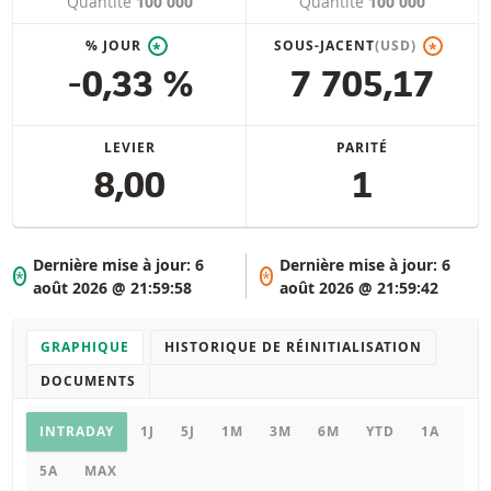
Quantité
100 000
Quantité
100 000
% JOUR
SOUS-JACENT
(USD)
*
*
-0,33 %
7 705,17
LEVIER
PARITÉ
8,00
1
Dernière mise à jour:
6
Dernière mise à jour:
6
*
*
août 2026 @ 21:59:58
août 2026 @ 21:59:42
GRAPHIQUE
HISTORIQUE DE RÉINITIALISATION
DOCUMENTS
Graphique
INTRADAY
1J
5J
1M
3M
6M
YTD
1A
5A
MAX