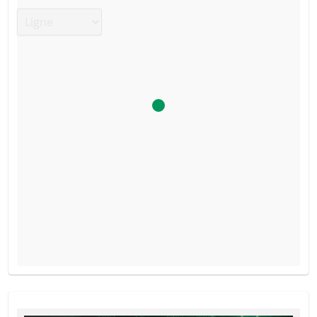
Type de graphique
PROSPECTUS DE BASE
TYPE DE
PRIX DU
SEUIL DE
DATE
RÉINITIALISATION
PRODUIT
SÉCURITÉ
6 août