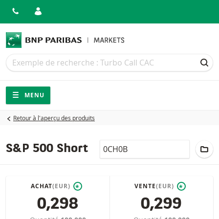
Recherche
Recherche
REC
Navigation
Navigation sur le site
MENU
Retour à l'aperçu des produits
LocalCode
AJ
S&P 500 Short
ACHAT
(EUR)
VENTE
(EUR)
*
*
0,298
0,299