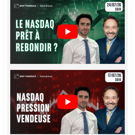
journalière
0,34
8 558,042
Français (France)
PDF
2026 22:25
6 août
journalière
0,33
8 573,127
2026 07:50
CONDITIONS DÉFINITIVES RÉSUMÉ
5 août
journalière
0,34
8 573,115
2026 22:15
Français (France)
PDF
5 août
journalière
0,32
8 587,512
2026 07:43
4 août
KEY INFORMATION DOCUMENTS
journalière
0,33
8 587,49
2026 22:17
4 août
journalière
0,38
8 436,507
Key Information Document (FR)
PDF
2026 07:39
3 août
journalière
0,39
8 436,102
2026 22:16
QUOTES
3 août
journalière
0,42
8 313,136
2026 07:56
Latest Product Quotes
CSV
31 juil.
journalière
0,45
8 255,302
2026 07:56