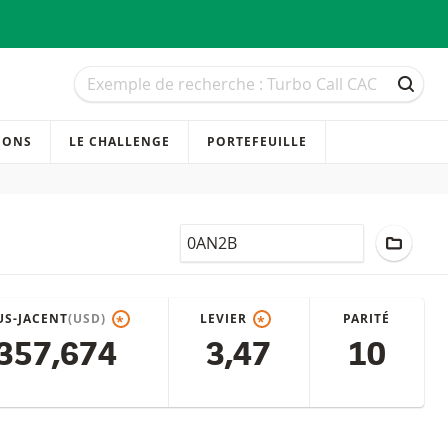
Recherche
Recherche
RECH
IONS
LE CHALLENGE
PORTEFEUILLE
LocalCode
AJOUT
US-JACENT
(USD)
LEVIER
PARITÉ
*
*
357,674
3,47
10