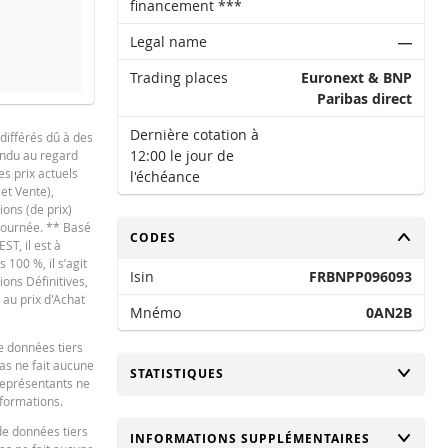
financement ***
Legal name
―
Trading places
Euronext & BNP
Paribas direct
emaine
1 An
Dernière cotation à
différés dû à des
12:00 le jour de
tendu au regard
es prix actuels
l'échéance
 et Vente),
NOUVELLE SITUATION
DIFFÉRE
ions (de prix)
 journée. ** Basé
-
CHANGER
CODES
ST, il est à
100 %, il s’agit
-
Isin
FRBNPP096093
ions Définitives,
-
 au prix d'Achat
Mnémo
0AN2B
-
e données tiers
-
bas ne fait aucune
CHANGER
STATISTIQUES
 représentants ne
-
nformations.
de données tiers
CHANGER
INFORMATIONS SUPPLÉMENTAIRES