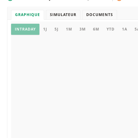
GRAPHIQUE
SIMULATEUR
DOCUMENTS
Graphique
INTRADAY
1J
5J
1M
3M
6M
YTD
1A
5