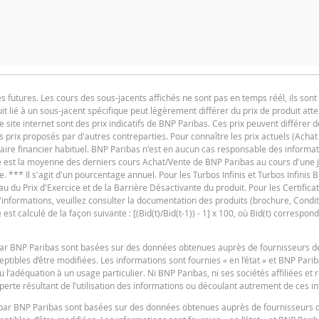
NTITÉ
PÉRIODE
1 Jour
1 S
utures. Les cours des sous-jacents affichés ne sont pas en temps réél, ils sont 
t lié à un sous-jacent spécifique peut légèrement différer du prix de produit at
F
e site internet sont des prix indicatifs de BNP Paribas. Ces prix peuvent différer d
es prix proposés par d'autres contreparties. Pour connaître les prix actuels (Achat
SITUATION ACTUELLE
iaire financier habituel. BNP Paribas n'est en aucun cas responsable des informat
ure est la moyenne des derniers cours Achat/Vente de BNP Paribas au cours d'une
357,674
e. *** Il s'agit d'un pourcentage annuel. Pour les Turbos Infinis et Turbos Infinis BE
du Prix d'Exercice et de la Barrière Désactivante du produit. Pour les Certificats 
254,677
 d'informations, veuillez consulter la documentation des produits (brochure, Condit
267,42
t calculé de la façon suivante : [(Bid(t)/Bid(t-1)) - 1] x 100, où Bid(t) correspond
F
3,47
s par BNP Paribas sont basées sur des données obtenues auprès de fournisseurs d
8,91
tibles d’être modifiées. Les informations sont fournies « en l’état » et BNP Pari
u l’adéquation à un usage particulier. Ni BNP Paribas, ni ses sociétés affiliées et
8,91
erte résultant de l’utilisation des informations ou découlant autrement de ces i
es par BNP Paribas sont basées sur des données obtenues auprès de fournisseurs 
F