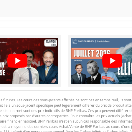
 simulateur a été désactivé, car la barrière desactivante de ce produ
F
F
utures. Les cours des sous-jacents affichés ne sont pas en temps réél, ils sont 
t lié à un sous-jacent spécifique peut légèrement différer du prix de produit at
e site internet sont des prix indicatifs de BNP Paribas. Ces prix peuvent différer d
es prix proposés par d'autres contreparties. Pour connaître les prix actuels (Achat
iaire financier habituel. BNP Paribas n'est en aucun cas responsable des informat
F
ure est la moyenne des derniers cours Achat/Vente de BNP Paribas au cours d'une
e. *** Il s'agit d'un pourcentage annuel. Pour les Turbos Infinis et Turbos Infinis BE