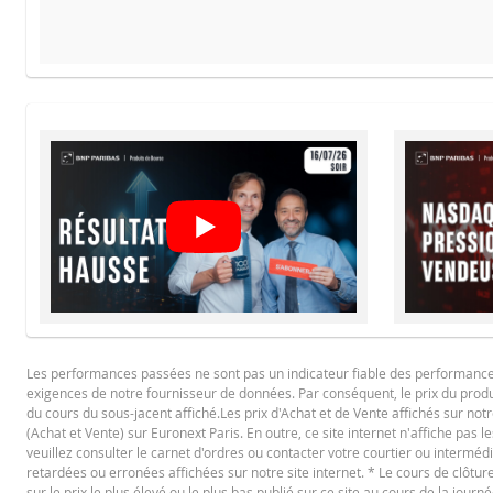
Le
PROSPECTUS DE BASE
Français (France)
PD
FINAL TERMS
Français (France)
PD
Les performances passées ne sont pas un indicateur fiable des performances f
CONDITIONS DÉFINITIVES RÉSUMÉ
exigences de notre fournisseur de données. Par conséquent, le prix du produi
du cours du sous-jacent affiché.Les prix d'Achat et de Vente affichés sur notr
(Achat et Vente) sur Euronext Paris. En outre, ce site internet n'affiche pas l
Français (France)
veuillez consulter le carnet d'ordres ou contacter votre courtier ou interméd
PD
retardées ou erronées affichées sur notre site internet. * Le cours de clôt
sur le prix le plus élevé ou le plus bas publié sur ce site au cours de la journé