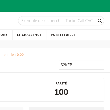
Recherche
Recherche
RECH
IONS
LE CHALLENGE
PORTEFEUILLE
t est de :
0,00
.
LocalCode
PARITÉ
100