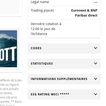
Legal name
―
Trading places
Euronext & BNP
Paribas direct
it a été atteinte.
Dernière cotation à
12:00 le jour de
l'échéance
CHANGER
CODES
CHANGER
STATISTIQUES
CHANGER
INFORMATIONS SUPPLÉMENTAIRES
différés dû à des
tendu au regard
es prix actuels
 et Vente),
CHANGER
ESG RATING MSCI *****
ions (de prix)
 journée. ** Basé
ST, il est à