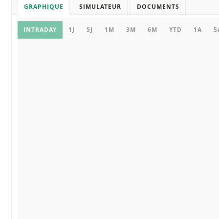
GRAPHIQUE
SIMULATEUR
DOCUMENTS
Graphique
INTRADAY
1J
5J
1M
3M
6M
YTD
1A
5