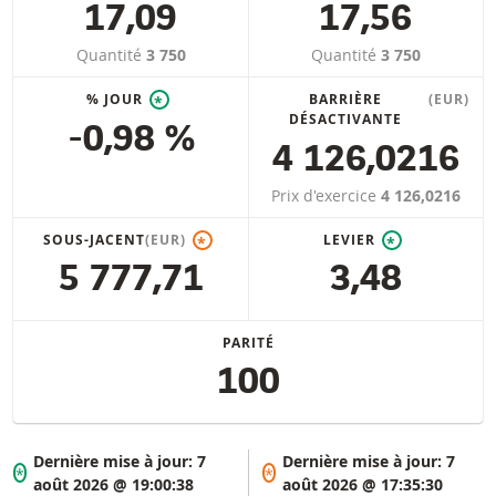
17,09
17,56
Quantité
3 750
Quantité
3 750
% JOUR
BARRIÈRE
(EUR)
*
DÉSACTIVANTE
-0,98 %
4 126,0216
Prix d'exercice
4 126,0216
SOUS-JACENT
(EUR)
LEVIER
*
*
5 777,71
3,48
PARITÉ
100
Dernière mise à jour:
7
Dernière mise à jour:
7
*
*
août 2026 @ 19:00:38
août 2026 @ 17:35:30