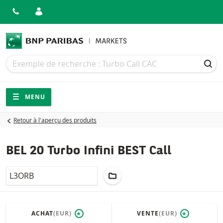
Recherche
Recherche
REC
Navigation
Navigation sur le site
MENU
Retour à l'aperçu des produits
BEL 20 Turbo Infini BEST Call
LocalCode
AJOUTER AU PORTEFEUILLE
ACHAT
(EUR)
VENTE
(EUR)
*
*