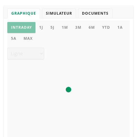
GRAPHIQUE
SIMULATEUR
DOCUMENTS
Graphique
INTRADAY
1J
5J
1M
3M
6M
YTD
1A
5A
MAX
Type de graphique