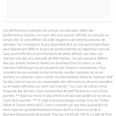
COURS DU SOUS-JACENT ATTENDU
QUANTITÉ
PROSPECTUS DE BASE
Les performances passées ne sont pas un indicateur fiable des
performances futures. Les cours des sous-jacents affichés ne sont pas en
Français (France)
PDF
temps réél, ils sont différés dû à des exigences de notre fournisseur de
PÉRIODE
données. Par conséquent, le prix du produit lié à un sous-jacent spécifique
peut légèrement différer du prix de produit attendu au regard du cours du
1 Jour
1 Semaine
1 An
sous-jacent affiché.Les prix d'Achat et de Vente affichés sur notre site
FINAL TERMS
internet sont des prix indicatifs de BNP Paribas. Ces prix peuvent différer
des prix actuels (Achat et Vente) sur Euronext Paris. En outre, ce site
internet n'affiche pas les prix proposés par d'autres contreparties. Pour
connaître les prix actuels (Achat et Vente), veuillez consulter le carnet
Français (France)
PDF
d'ordres ou contacter votre courtier ou intermédiaire financier habituel. BNP
SITUATION
NOUVELLE
Paribas n'est en aucun cas responsable des informations (de prix) retardées
DIFFÉREN
ACTUELLE
SITUATION
ou erronées affichées sur notre site internet. * Le cours de clôture est la
moyenne des derniers cours Achat/Vente de BNP Paribas au cours d'une
CONDITIONS DÉFINITIVES RÉSUMÉ
Cours de
journée. ** Basé sur le prix le plus élevé ou le plus bas publié sur ce site au
5 777,710
-
référence
cours de la journée. *** Il s'agit d'un pourcentage annuel. Pour les Turbos
Infinis et Turbos Infinis BEST, il est à ramener sur une base journalière et
Niveau de
vient impacter quotidiennement le niveau du Prix d'Exercice et de la
Français (France)
4 126,0216
-
PDF
financement
Barrière Désactivante du produit. Pour les Certificats 100 %, il s’agit de frais