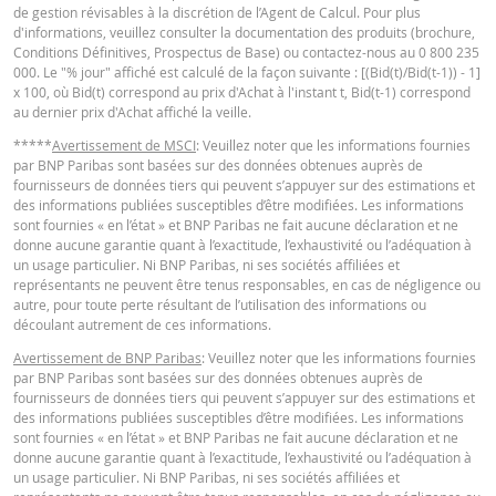
de gestion révisables à la discrétion de l’Agent de Calcul. Pour plus
Barrière
d'informations, veuillez consulter la documentation des produits (brochure,
4 126,0216
-
désactivante
Conditions Définitives, Prospectus de Base) ou contactez-nous au 0 800 235
KEY INFORMATION DOCUMENTS
000. Le "% jour" affiché est calculé de la façon suivante : [(Bid(t)/Bid(t-1)) - 1]
Prime de
x 100, où Bid(t) correspond au prix d'Achat à l'instant t, Bid(t-1) correspond
0,573
-
risque de gap
au dernier prix d'Achat affiché la veille.
Key Information Document (FR)
PDF
Levier
3,48
-
*****
Avertissement de MSCI
: Veuillez noter que les informations fournies
par BNP Paribas sont basées sur des données obtenues auprès de
Valeur du
fournisseurs de données tiers qui peuvent s’appuyer sur des estimations et
portefeuille
17,09
-
des informations publiées susceptibles d’être modifiées. Les informations
QUOTES
sont fournies « en l’état » et BNP Paribas ne fait aucune déclaration et ne
(EUR)
donne aucune garantie quant à l’exactitude, l’exhaustivité ou l’adéquation à
Turbos Infinis
un usage particulier. Ni BNP Paribas, ni ses sociétés affiliées et
17,09
-
Latest Product Quotes
CSV
représentants ne peuvent être tenus responsables, en cas de négligence ou
Best (EUR)
autre, pour toute perte résultant de l’utilisation des informations ou
découlant autrement de ces informations.
Avertissement de BNP Paribas
: Veuillez noter que les informations fournies
Les prix indiqués dans le simulateur sont indicatifs et ne reflètent pas les pri
par BNP Paribas sont basées sur des données obtenues auprès de
actuels ou futurs. Le simulateur suppose un pourcentage de coût de
fournisseurs de données tiers qui peuvent s’appuyer sur des estimations et
financement constant alors que ce pourcentage peut en fait changer de faç
des informations publiées susceptibles d’être modifiées. Les informations
continue. Les rendements des produits dont le sous-jacent est coté dans un
sont fournies « en l’état » et BNP Paribas ne fait aucune déclaration et ne
devise différente peuvent être influencés par les effets du taux change. Le
donne aucune garantie quant à l’exactitude, l’exhaustivité ou l’adéquation à
simulateur ne prend pas en compte la différence entre les prix acheteur et
un usage particulier. Ni BNP Paribas, ni ses sociétés affiliées et
vendeur (le spread) et les dividendes éventuels (et l'impôt sur les dividendes