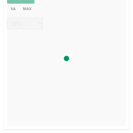
5A
MAX
Type de graphique
PROSPECTUS DE BASE
TYPE DE
PRIX DU
SEUIL DE
DATE