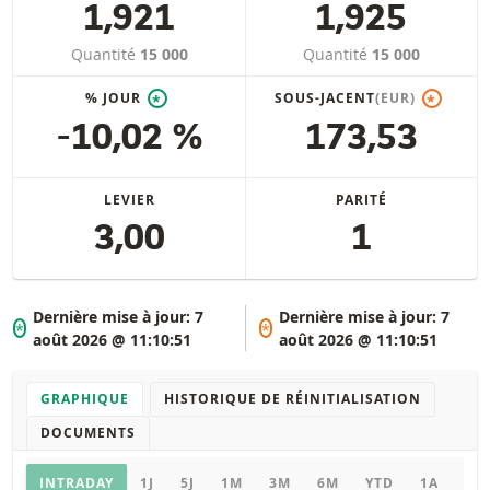
1,921
1,925
Quantité
15 000
Quantité
15 000
% JOUR
SOUS-JACENT
(EUR)
*
*
-10,02 %
173,53
LEVIER
PARITÉ
3,00
1
Dernière mise à jour:
7
Dernière mise à jour:
7
*
*
août 2026 @ 11:10:51
août 2026 @ 11:10:51
GRAPHIQUE
HISTORIQUE DE RÉINITIALISATION
DOCUMENTS
Graphique
INTRADAY
1J
5J
1M
3M
6M
YTD
1A