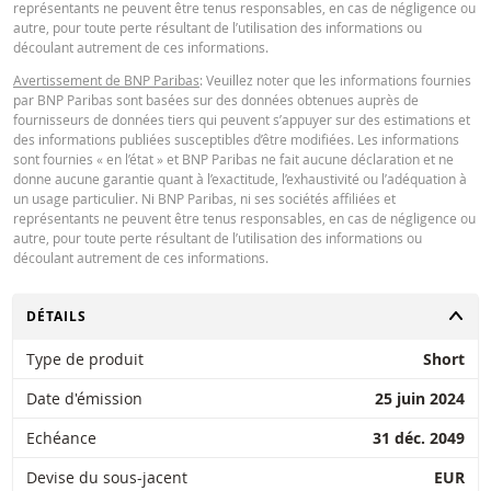
représentants ne peuvent être tenus responsables, en cas de négligence ou
27 juil.
journalière
1,82
230,334
autre, pour toute perte résultant de l’utilisation des informations ou
2026 17:50
découlant autrement de ces informations.
24 juil.
journalière
1,84
229,476
Avertissement de BNP Paribas
: Veuillez noter que les informations fournies
2026 18:37
par BNP Paribas sont basées sur des données obtenues auprès de
fournisseurs de données tiers qui peuvent s’appuyer sur des estimations et
24 juil.
journalière
1,84
229,476
des informations publiées susceptibles d’être modifiées. Les informations
2026 17:50
sont fournies « en l’état » et BNP Paribas ne fait aucune déclaration et ne
donne aucune garantie quant à l’exactitude, l’exhaustivité ou l’adéquation à
un usage particulier. Ni BNP Paribas, ni ses sociétés affiliées et
DOWNLOAD
représentants ne peuvent être tenus responsables, en cas de négligence ou
autre, pour toute perte résultant de l’utilisation des informations ou
découlant autrement de ces informations.
Historique de réinitialisation
xlsx
CHANGER
DÉTAILS
Type de produit
Short
Date d'émission
25 juin 2024
Echéance
31 déc. 2049
Devise du sous-jacent
EUR