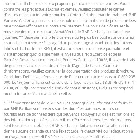
internet n'affiche pas les prix proposés par d'autres contreparties. Pour
Key Information Document (FR)
PDF
31 juil.
connaître les prix actuels (Achat et Vente), veuillez consulter le carnet
journalière
2,02
221,936
2026 17:51
d'ordres ou contacter votre courtier ou intermédiaire financier habituel. BNP
Paribas n'est en aucun cas responsable des informations (de prix) retardées
30 juil.
ou erronées affichées sur notre site internet. * Le cours de clôture est la
journalière
1,99
223,262
QUOTES
2026 18:35
moyenne des derniers cours Achat/Vente de BNP Paribas au cours d'une
journée. ** Basé sur le prix le plus élevé ou le plus bas publié sur ce site au
30 juil.
cours de la journée. *** Il s'agit d'un pourcentage annuel. Pour les Turbos
journalière
1,99
223,262
2026 17:51
Infinis et Turbos Infinis BEST, il est à ramener sur une base journalière et
Latest Product Quotes
CSV
vient impacter quotidiennement le niveau du Prix d'Exercice et de la
29 juil.
Barrière Désactivante du produit. Pour les Certificats 100 %, il s’agit de frais
journalière
2
222,924
2026 18:35
de gestion révisables à la discrétion de l’Agent de Calcul. Pour plus
d'informations, veuillez consulter la documentation des produits (brochure,
29 juil.
Conditions Définitives, Prospectus de Base) ou contactez-nous au 0 800 235
journalière
2
222,924
2026 17:51
000. Le "% jour" affiché est calculé de la façon suivante : [(Bid(t)/Bid(t-1)) - 1]
Restrike history
xlsx
x 100, où Bid(t) correspond au prix d'Achat à l'instant t, Bid(t-1) correspond
28 juil.
au dernier prix d'Achat affiché la veille.
journalière
1,93
225,602
2026 18:37
*****
Avertissement de MSCI
: Veuillez noter que les informations fournies
par BNP Paribas sont basées sur des données obtenues auprès de
28 juil.
journalière
1,93
225,602
fournisseurs de données tiers qui peuvent s’appuyer sur des estimations et
2026 17:50
des informations publiées susceptibles d’être modifiées. Les informations
sont fournies « en l’état » et BNP Paribas ne fait aucune déclaration et ne
27 juil.
journalière
1,82
230,334
donne aucune garantie quant à l’exactitude, l’exhaustivité ou l’adéquation à
2026 18:35
un usage particulier. Ni BNP Paribas, ni ses sociétés affiliées et