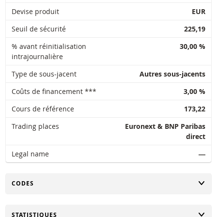
Devise produit
EUR
Seuil de sécurité
225,19
% avant réinitialisation
30,00 %
intrajournalière
Type de sous-jacent
Autres sous-jacents
Coûts de financement ***
3,00 %
Cours de référence
173,22
Trading places
Euronext & BNP Paribas
direct
Legal name
―
CHANGER
CODES
CHANGER
STATISTIQUES