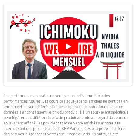
RÉINITIALISATION
PRODUIT
SÉCURITÉ
6 août
journalière
1,93
225,186
Français (France)
PDF
2026 18:35
6 août
journalière
1,93
225,186
2026 17:52
FINAL TERMS
5 août
journalière
1,92
225,654
2026 18:35
Français (France)
PDF
5 août
journalière
1,92
225,654
2026 17:51
4 août
CONDITIONS DÉFINITIVES RÉSUMÉ
journalière
1,97
223,678
2026 18:36
4 août
Les performances passées ne sont pas un indicateur fiable des
journalière
1,97
223,678
Français (France)
PDF
2026 17:51
performances futures. Les cours des sous-jacents affichés ne sont pas en
temps réél, ils sont différés dû à des exigences de notre fournisseur de
3 août
données. Par conséquent, le prix du produit lié à un sous-jacent spécifique
journalière
2,04
221,416
2026 18:35
peut légèrement différer du prix de produit attendu au regard du cours du
KEY INFORMATION DOCUMENTS
sous-jacent affiché.Les prix d'Achat et de Vente affichés sur notre site
31 juil.
internet sont des prix indicatifs de BNP Paribas. Ces prix peuvent différer
journalière
2,02
221,936
2026 18:37
des prix actuels (Achat et Vente) sur Euronext Paris. En outre, ce site