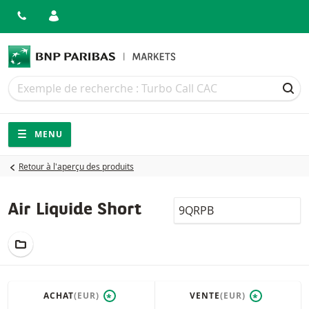
Recherche
Recherche
REC
Navigation
Navigation sur le site
MENU
Retour à l'aperçu des produits
LocalCode
Air Liquide Short
AJOUTER AU PORTEFEUILLE
ACHAT
(EUR)
VENTE
(EUR)
*
*