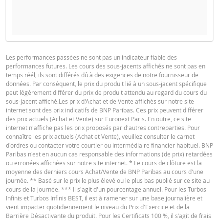
COURS DU SOUS-JACENT ATTENDU
QUANTITÉ
PROSPECTUS DE BASE
Les performances passées ne sont pas un indicateur fiable des
performances futures. Les cours des sous-jacents affichés ne sont pas en
Français (France)
PDF
temps réél, ils sont différés dû à des exigences de notre fournisseur de
PÉRIODE
données. Par conséquent, le prix du produit lié à un sous-jacent spécifique
peut légèrement différer du prix de produit attendu au regard du cours du
1 Jour
1 Semaine
1 An
sous-jacent affiché.Les prix d'Achat et de Vente affichés sur notre site
FINAL TERMS
internet sont des prix indicatifs de BNP Paribas. Ces prix peuvent différer
des prix actuels (Achat et Vente) sur Euronext Paris. En outre, ce site
internet n'affiche pas les prix proposés par d'autres contreparties. Pour
connaître les prix actuels (Achat et Vente), veuillez consulter le carnet
Français (France)
PDF
d'ordres ou contacter votre courtier ou intermédiaire financier habituel. BNP
SITUATION
NOUVELLE
Paribas n'est en aucun cas responsable des informations (de prix) retardées
DIFFÉREN
ACTUELLE
SITUATION
ou erronées affichées sur notre site internet. * Le cours de clôture est la
moyenne des derniers cours Achat/Vente de BNP Paribas au cours d'une
CONDITIONS DÉFINITIVES RÉSUMÉ
Cours de
journée. ** Basé sur le prix le plus élevé ou le plus bas publié sur ce site au
85,600
-
référence
cours de la journée. *** Il s'agit d'un pourcentage annuel. Pour les Turbos
Infinis et Turbos Infinis BEST, il est à ramener sur une base journalière et
Niveau de
vient impacter quotidiennement le niveau du Prix d'Exercice et de la
Français (France)
61,9137
-
PDF
financement
Barrière Désactivante du produit. Pour les Certificats 100 %, il s’agit de frais