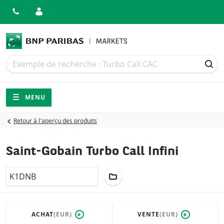
Recherche
Recherche
REC
Navigation
Navigation sur le site
MENU
Retour à l'aperçu des produits
Saint-Gobain Turbo Call Infini
LocalCode
AJOUTER AU PORTEFEUILLE
ACHAT
(EUR)
VENTE
(EUR)
*
*