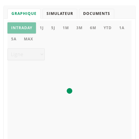
GRAPHIQUE
SIMULATEUR
DOCUMENTS
Graphique
INTRADAY
1J
5J
1M
3M
6M
YTD
1A
5A
MAX
Type de graphique