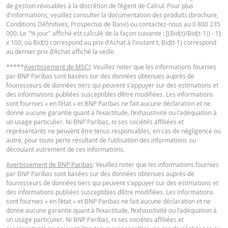
de gestion révisables à la discrétion de l’Agent de Calcul. Pour plus
Barrière
d'informations, veuillez consulter la documentation des produits (brochure,
64,4
-
désactivante
Conditions Définitives, Prospectus de Base) ou contactez-nous au 0 800 235
KEY INFORMATION DOCUMENTS
000. Le "% jour" affiché est calculé de la façon suivante : [(Bid(t)/Bid(t-1)) - 1]
Levier
3,61
-
x 100, où Bid(t) correspond au prix d'Achat à l'instant t, Bid(t-1) correspond
au dernier prix d'Achat affiché la veille.
Valeur du
Key Information Document (FR)
PDF
portefeuille
2,37
-
*****
Avertissement de MSCI
: Veuillez noter que les informations fournies
par BNP Paribas sont basées sur des données obtenues auprès de
(EUR)
fournisseurs de données tiers qui peuvent s’appuyer sur des estimations et
Turbos Infinis
des informations publiées susceptibles d’être modifiées. Les informations
QUOTES
2,37
-
sont fournies « en l’état » et BNP Paribas ne fait aucune déclaration et ne
(EUR)
donne aucune garantie quant à l’exactitude, l’exhaustivité ou l’adéquation à
un usage particulier. Ni BNP Paribas, ni ses sociétés affiliées et
Latest Product Quotes
CSV
représentants ne peuvent être tenus responsables, en cas de négligence ou
autre, pour toute perte résultant de l’utilisation des informations ou
Les résultats du simulateur sont proposés à titre indicatif uniquement. Ils ne
découlant autrement de ces informations.
peuvent faire l’objet d’une opération ou d’un engagement d’une entité du gr
BNP Paribas de présenter une telle offre.
Avertissement de BNP Paribas
: Veuillez noter que les informations fournies
par BNP Paribas sont basées sur des données obtenues auprès de
BNP Paribas n’agit pas en tant que conseiller juridique ou fiscal, comptable 
fournisseurs de données tiers qui peuvent s’appuyer sur des estimations et
conseiller en investissement et n’a aucune obligation de fiduciaire à votre é
des informations publiées susceptibles d’être modifiées. Les informations
en ce qui concerne le calculateur et / ou en relation avec des transactions su
sont fournies « en l’état » et BNP Paribas ne fait aucune déclaration et ne
des produits émis par BNP Paribas ou d’autres transactions connexes. Vous
donne aucune garantie quant à l’exactitude, l’exhaustivité ou l’adéquation à
pouvez pas compter sur BNP Paribas pour des conseils en investissement o
un usage particulier. Ni BNP Paribas, ni ses sociétés affiliées et
des recommandations de quelque nature que ce soit. Bien que les prix indiq