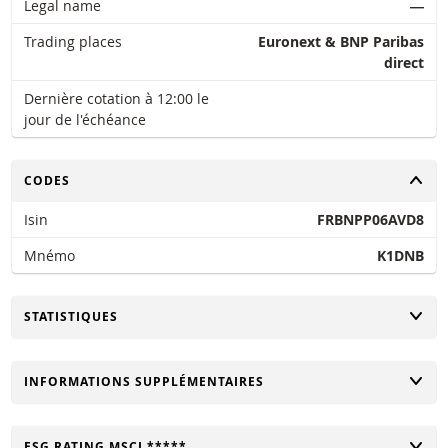
Legal name
―
Trading places
Euronext & BNP Paribas
direct
Dernière cotation à 12:00 le
jour de l'échéance
CHANGER
CODES
Isin
FRBNPP06AVD8
Mnémo
K1DNB
CHANGER
STATISTIQUES
CHANGER
INFORMATIONS SUPPLÉMENTAIRES
CHANGER
ESG RATING MSCI *****