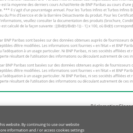
ure est la moyenne des derniers cours Achat/Vente de BNP Paribas au cours d'une
4,05
e. *** Il s'agit d'un pourcentage annuel. Pour les Turbos Infinis et Turbos Infinis BE
du Prix d'Exercice et de la Barrière Désactivante du produit. Pour les Certificats 
4,05
 d'informations, veuillez consulter la documentation des produits (brochure, Condit
3,96
t calculé de la façon suivante : [(Bid(t)/Bid(t-1)) - 1] x 100, où Bid(t) correspond
3,96
s par BNP Paribas sont basées sur des données obtenues auprès de fournisseurs d
F
3,66
tibles d’être modifiées. Les informations sont fournies « en l’état » et BNP Pari
u l’adéquation à un usage particulier. Ni BNP Paribas, ni ses sociétés affiliées et
3,66
erte résultant de l’utilisation des informations ou découlant autrement de ces i
3,87
es par BNP Paribas sont basées sur des données obtenues auprès de fournisseurs 
tibles d’être modifiées. Les informations sont fournies « en l’état » et BNP Pari
3,87
u l’adéquation à un usage particulier. Ni BNP Paribas, ni ses sociétés affiliées et
erte résultant de l’utilisation des informations ou découlant autrement de ces i
V
3,66
3,66
3,66
Réclamation
Glossa
Politique Cookies
N
x
his website. By continuing to use our website
more information and / or access cookies settings