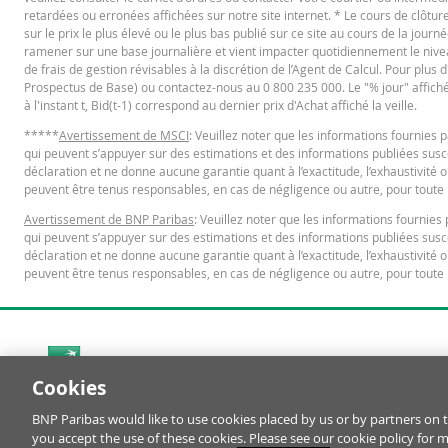
retardées ou erronées affichées sur notre site internet. * Le cours de clôt
31 juil. 2026 18:37
journalière
sur le prix le plus élevé ou le plus bas publié sur ce site au cours de la journé
ramener sur une base journalière et vient impacter quotidiennement le niveau 
31 juil. 2026 17:51
journalière
de frais de gestion révisables à la discrétion de l’Agent de Calcul. Pour plus
KEY INFORMATION DOCUMENTS
30 juil. 2026 18:35
journalière
Prospectus de Base) ou contactez-nous au 0 800 235 000. Le "% jour" affiché es
à l'instant t, Bid(t-1) correspond au dernier prix d'Achat affiché la veille.
30 juil. 2026 17:51
journalière
Key Information Document (FR)
*****
Avertissement de MSCI
: Veuillez noter que les informations fournie
PD
29 juil. 2026 18:35
journalière
qui peuvent s’appuyer sur des estimations et des informations publiées suscep
déclaration et ne donne aucune garantie quant à l’exactitude, l’exhaustivité o
29 juil. 2026 17:51
journalière
peuvent être tenus responsables, en cas de négligence ou autre, pour toute p
QUOTES
28 juil. 2026 18:37
journalière
Avertissement de BNP Paribas
: Veuillez noter que les informations fourni
qui peuvent s’appuyer sur des estimations et des informations publiées suscep
28 juil. 2026 17:50
journalière
déclaration et ne donne aucune garantie quant à l’exactitude, l’exhaustivité o
Latest Product Quotes
peuvent être tenus responsables, en cas de négligence ou autre, pour toute p
CS
28 juil. 2026 07:53
journalière
27 juil. 2026 18:35
journalière
27 juil. 2026 17:50
journalière
Cookies
Restrike history
xls
Cookies Settings
DOWNLOAD
BNP Paribas would like to use cookies placed by us or by partners on t
© BNP Paribas Produits de Bourse 2026
you accept the use of these cookies. Please see our cookie policy for 