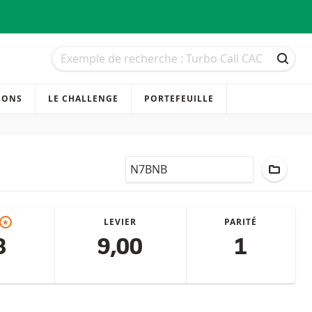
Recherche
Recherche
RECH
IONS
LE CHALLENGE
PORTEFEUILLE
LocalCode
AJOUT
LEVIER
PARITÉ
*
8
9,00
1