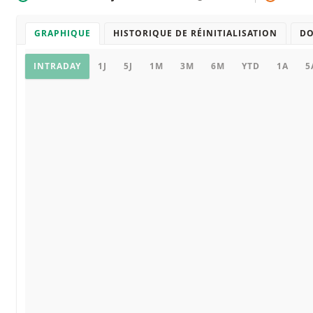
GRAPHIQUE
HISTORIQUE DE RÉINITIALISATION
D
Graphique
INTRADAY
1J
5J
1M
3M
6M
YTD
1A
5