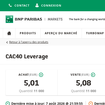
CONTACT
CONNEXION
Navigation
Navigation sur le site
PRODUITS
APERÇU DU MARCHÉ
TURBOMAP
Retour à l'aperçu des produits
CAC40 Leverage
ACHAT
(EUR)
VENTE
(EUR)
*
*
5,01
5,08
Quantité
11 000
Quantité
11 000
Dernière mise à jour:
7 août 2026 @ 21:59:55
Derniè
*
*