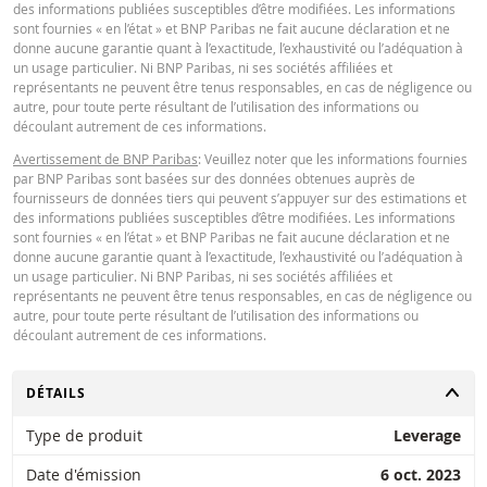
des informations publiées susceptibles d’être modifiées. Les informations
QUOTES
sont fournies « en l’état » et BNP Paribas ne fait aucune déclaration et ne
donne aucune garantie quant à l’exactitude, l’exhaustivité ou l’adéquation à
un usage particulier. Ni BNP Paribas, ni ses sociétés affiliées et
Latest Product Quotes
CSV
représentants ne peuvent être tenus responsables, en cas de négligence ou
autre, pour toute perte résultant de l’utilisation des informations ou
découlant autrement de ces informations.
Avertissement de BNP Paribas
: Veuillez noter que les informations fournies
par BNP Paribas sont basées sur des données obtenues auprès de
fournisseurs de données tiers qui peuvent s’appuyer sur des estimations et
Restrike history
xlsx
des informations publiées susceptibles d’être modifiées. Les informations
sont fournies « en l’état » et BNP Paribas ne fait aucune déclaration et ne
donne aucune garantie quant à l’exactitude, l’exhaustivité ou l’adéquation à
un usage particulier. Ni BNP Paribas, ni ses sociétés affiliées et
représentants ne peuvent être tenus responsables, en cas de négligence ou
autre, pour toute perte résultant de l’utilisation des informations ou
découlant autrement de ces informations.
CHANGER
DÉTAILS
Type de produit
Leverage
Date d'émission
6 oct. 2023