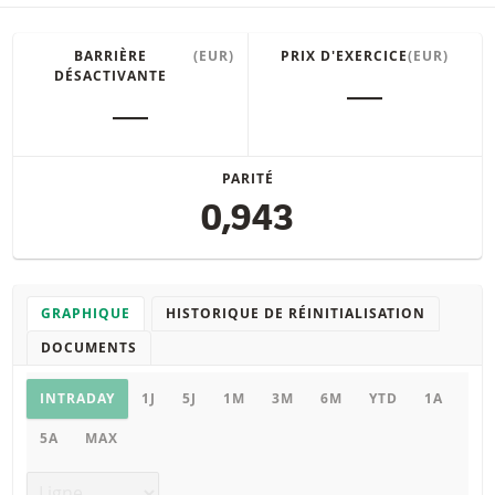
BARRIÈRE
(EUR)
PRIX D'EXERCICE
(EUR)
DÉSACTIVANTE
―
―
PARITÉ
0,943
GRAPHIQUE
HISTORIQUE DE RÉINITIALISATION
DOCUMENTS
Graphique
INTRADAY
1J
5J
1M
3M
6M
YTD
1A
5A
MAX
Type de graphique