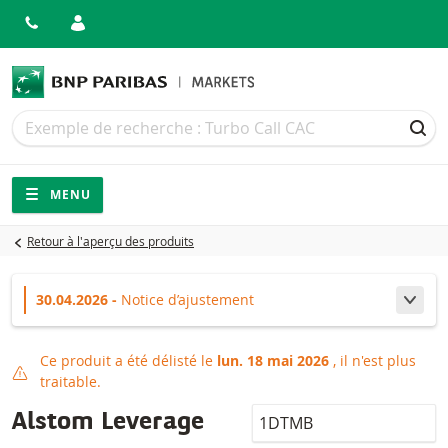
Recherche
Recherche
REC
Navigation
Navigation sur le site
MENU
Retour à l'aperçu des produits
30.04.2026 -
Notice d’ajustement
Chang
Ce produit a été délisté le
lun. 18 mai 2026
, il n'est plus
Produit délisté
traitable.
LocalCode
Alstom Leverage