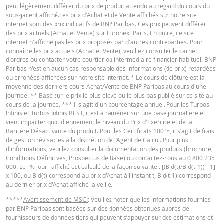
peut légèrement différer du prix de produit attendu au regard du cours du
DOWNLOAD
sous-jacent affiché.Les prix d'Achat et de Vente affichés sur notre site
FINAL TERMS
internet sont des prix indicatifs de BNP Paribas. Ces prix peuvent différer
des prix actuels (Achat et Vente) sur Euronext Paris. En outre, ce site
Historique de réinitialisation
xlsx
internet n'affiche pas les prix proposés par d'autres contreparties. Pour
connaître les prix actuels (Achat et Vente), veuillez consulter le carnet
Français (France)
PDF
d'ordres ou contacter votre courtier ou intermédiaire financier habituel. BNP
Paribas n'est en aucun cas responsable des informations (de prix) retardées
ou erronées affichées sur notre site internet. * Le cours de clôture est la
moyenne des derniers cours Achat/Vente de BNP Paribas au cours d'une
CONDITIONS DÉFINITIVES RÉSUMÉ
journée. ** Basé sur le prix le plus élevé ou le plus bas publié sur ce site au
cours de la journée. *** Il s'agit d'un pourcentage annuel. Pour les Turbos
Infinis et Turbos Infinis BEST, il est à ramener sur une base journalière et
vient impacter quotidiennement le niveau du Prix d'Exercice et de la
Français (France)
PDF
Barrière Désactivante du produit. Pour les Certificats 100 %, il s’agit de frais
de gestion révisables à la discrétion de l’Agent de Calcul. Pour plus
d'informations, veuillez consulter la documentation des produits (brochure,
Conditions Définitives, Prospectus de Base) ou contactez-nous au 0 800 235
KEY INFORMATION DOCUMENTS
000. Le "% jour" affiché est calculé de la façon suivante : [(Bid(t)/Bid(t-1)) - 1]
x 100, où Bid(t) correspond au prix d'Achat à l'instant t, Bid(t-1) correspond
au dernier prix d'Achat affiché la veille.
Key Information Document (FR)
PDF
*****
Avertissement de MSCI
: Veuillez noter que les informations fournies
par BNP Paribas sont basées sur des données obtenues auprès de
fournisseurs de données tiers qui peuvent s’appuyer sur des estimations et