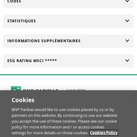
CHANGER
CODES
CHANGER
STATISTIQUES
CHANGER
INFORMATIONS SUPPLÉMENTAIRES
CHANGER
ESG RATING MSCI *****
Cookies
Cookies Settings
BNP Paribas would like to use cookies placed by us or by
© BNP Paribas Produits de Bourse 2026
partners on this website. By continuing to use our website
Réclamation
Glossaire
Mentions Légales
you accept the use of these cookies. Please see our cookie
Informations financières
Politique Cookies
policy for more information and / or access cookies
settings for more details on those cookies.
Cookies Policy
Notice Protection des Données