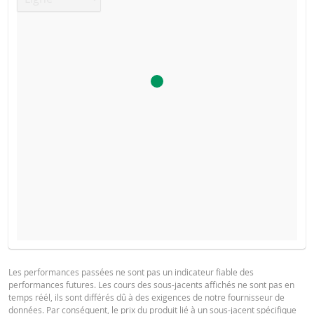
PROSPECTUS DE BASE
TYPE DE
PRIX DU
SEUIL DE
CO
DATE
RÉINITIALISATION
PRODUIT
SÉCURITÉ
RÉF
Les performances passées ne sont pas un indicateur fiable des
performances futures. Les cours des sous-jacents affichés ne sont pas en
Pas d'historique de réinitialisation récent
Français (France)
PDF
temps réél, ils sont différés dû à des exigences de notre fournisseur de
données. Par conséquent, le prix du produit lié à un sous-jacent spécifique