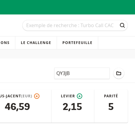
Recherche
Recherche
RECH
IONS
LE CHALLENGE
PORTEFEUILLE
LocalCode
AJOUT
US-JACENT
(EUR)
LEVIER
PARITÉ
*
*
46,59
2,15
5