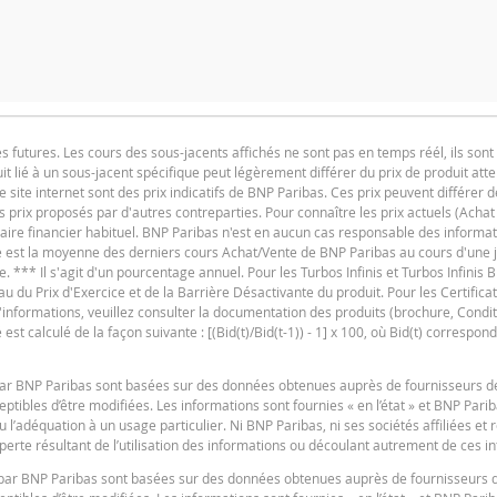
NTITÉ
PÉRIODE
1 Jour
1 S
utures. Les cours des sous-jacents affichés ne sont pas en temps réél, ils sont 
t lié à un sous-jacent spécifique peut légèrement différer du prix de produit at
F
e site internet sont des prix indicatifs de BNP Paribas. Ces prix peuvent différer d
es prix proposés par d'autres contreparties. Pour connaître les prix actuels (Achat
SITUATION ACTUELLE
iaire financier habituel. BNP Paribas n'est en aucun cas responsable des informat
ure est la moyenne des derniers cours Achat/Vente de BNP Paribas au cours d'une
46,590
e. *** Il s'agit d'un pourcentage annuel. Pour les Turbos Infinis et Turbos Infinis BE
du Prix d'Exercice et de la Barrière Désactivante du produit. Pour les Certificats 
24,9239
 d'informations, veuillez consulter la documentation des produits (brochure, Condit
24,9239
t calculé de la façon suivante : [(Bid(t)/Bid(t-1)) - 1] x 100, où Bid(t) correspond
F
0,127
s par BNP Paribas sont basées sur des données obtenues auprès de fournisseurs d
2,15
tibles d’être modifiées. Les informations sont fournies « en l’état » et BNP Pari
u l’adéquation à un usage particulier. Ni BNP Paribas, ni ses sociétés affiliées et
4,46
erte résultant de l’utilisation des informations ou découlant autrement de ces i
4,46
es par BNP Paribas sont basées sur des données obtenues auprès de fournisseurs 
F