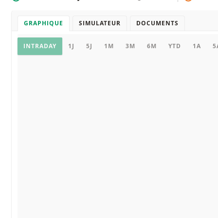
GRAPHIQUE
SIMULATEUR
DOCUMENTS
Graphique
INTRADAY
1J
5J
1M
3M
6M
YTD
1A
5