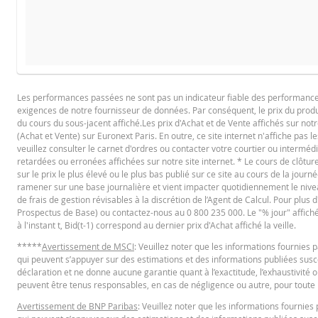
COURS DU SOUS-JACENT ATTENDU
QUA
PROSPECTUS DE BASE
Les performances passées ne sont pas un indicateur fiable des performances f
exigences de notre fournisseur de données. Par conséquent, le prix du produi
Français (France)
PD
du cours du sous-jacent affiché.Les prix d'Achat et de Vente affichés sur notr
(Achat et Vente) sur Euronext Paris. En outre, ce site internet n'affiche pas l
veuillez consulter le carnet d'ordres ou contacter votre courtier ou interméd
retardées ou erronées affichées sur notre site internet. * Le cours de clôt
Cours de référence
FINAL TERMS
sur le prix le plus élevé ou le plus bas publié sur ce site au cours de la journé
ramener sur une base journalière et vient impacter quotidiennement le niveau 
Niveau de financement
de frais de gestion révisables à la discrétion de l’Agent de Calcul. Pour plus
Barrière désactivante
Prospectus de Base) ou contactez-nous au 0 800 235 000. Le "% jour" affiché es
Français (France)
PD
à l'instant t, Bid(t-1) correspond au dernier prix d'Achat affiché la veille.
Prime de risque de gap
*****
Avertissement de MSCI
: Veuillez noter que les informations fournie
Levier
qui peuvent s’appuyer sur des estimations et des informations publiées suscep
CONDITIONS DÉFINITIVES RÉSUMÉ
déclaration et ne donne aucune garantie quant à l’exactitude, l’exhaustivité o
Valeur du portefeuille (EUR)
peuvent être tenus responsables, en cas de négligence ou autre, pour toute p
Turbos Infinis Best (EUR)
Avertissement de BNP Paribas
: Veuillez noter que les informations fourni
Français (France)
PD