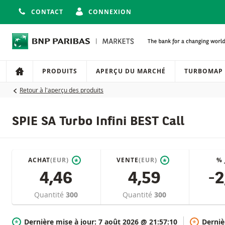
CONTACT
CONNEXION
Navigation
Navigation sur le site
PRODUITS
APERÇU DU MARCHÉ
TURBOMAP
Retour à l'aperçu des produits
SPIE SA Turbo Infini BEST Call
ACHAT
(EUR)
VENTE
(EUR)
%
*
*
4,46
4,59
-2
Quantité
300
Quantité
300
Dernière mise à jour:
7 août 2026 @ 21:57:10
Derniè
*
*