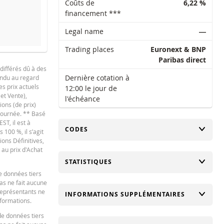
Coûts de
6,22 %
financement ***
Legal name
―
Trading places
Euronext & BNP
Paribas direct
emaine
1 An
différés dû à des
Dernière cotation à
tendu au regard
es prix actuels
12:00 le jour de
 et Vente),
l'échéance
NOUVELLE SITUATION
DIFFÉRE
ions (de prix)
 journée. ** Basé
-
ST, il est à
CHANGER
CODES
100 %, il s’agit
-
ions Définitives,
-
 au prix d'Achat
CHANGER
STATISTIQUES
-
e données tiers
-
bas ne fait aucune
 représentants ne
CHANGER
INFORMATIONS SUPPLÉMENTAIRES
-
nformations.
-
de données tiers