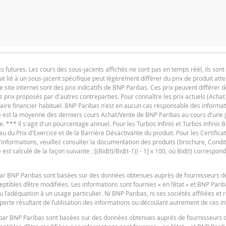
ION
PRIX DU PRODUIT
utures. Les cours des sous-jacents affichés ne sont pas en temps réél, ils sont 
0,18
t lié à un sous-jacent spécifique peut légèrement différer du prix de produit at
F
0,18
e site internet sont des prix indicatifs de BNP Paribas. Ces prix peuvent différer d
es prix proposés par d'autres contreparties. Pour connaître les prix actuels (Achat
0,18
iaire financier habituel. BNP Paribas n'est en aucun cas responsable des informat
ure est la moyenne des derniers cours Achat/Vente de BNP Paribas au cours d'une
0,18
e. *** Il s'agit d'un pourcentage annuel. Pour les Turbos Infinis et Turbos Infinis BE
du Prix d'Exercice et de la Barrière Désactivante du produit. Pour les Certificats 
0,18
 d'informations, veuillez consulter la documentation des produits (brochure, Condit
t calculé de la façon suivante : [(Bid(t)/Bid(t-1)) - 1] x 100, où Bid(t) correspond
0,16
F
0,16
s par BNP Paribas sont basées sur des données obtenues auprès de fournisseurs d
tibles d’être modifiées. Les informations sont fournies « en l’état » et BNP Pari
0,18
u l’adéquation à un usage particulier. Ni BNP Paribas, ni ses sociétés affiliées et
erte résultant de l’utilisation des informations ou découlant autrement de ces i
0,18
es par BNP Paribas sont basées sur des données obtenues auprès de fournisseurs 
0,17
F