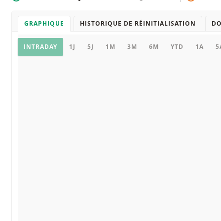
GRAPHIQUE
HISTORIQUE DE RÉINITIALISATION
D
Graphique
INTRADAY
1J
5J
1M
3M
6M
YTD
1A
5