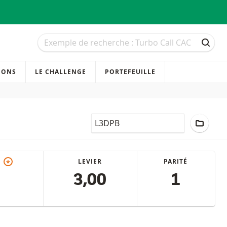
Recherche
Recherche
RECH
IONS
LE CHALLENGE
PORTEFEUILLE
LocalCode
AJOUT
)
LEVIER
PARITÉ
*
3,00
1