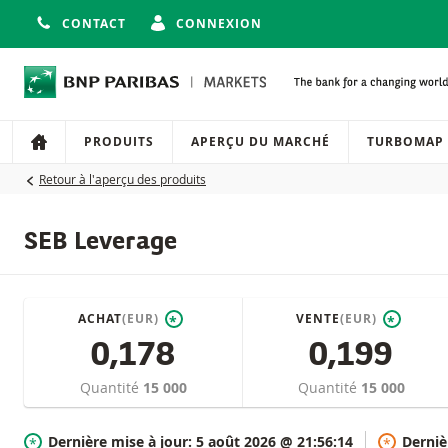
CONTACT
CONNEXION
Navigation
Navigation sur le site
PRODUITS
APERÇU DU MARCHÉ
TURBOMAP
Retour à l'aperçu des produits
SEB Leverage
ACHAT
(EUR)
VENTE
(EUR)
*
*
0,178
0,199
Quantité
15 000
Quantité
15 000
Dernière mise à jour:
5 août 2026 @ 21:56:14
Derniè
*
*