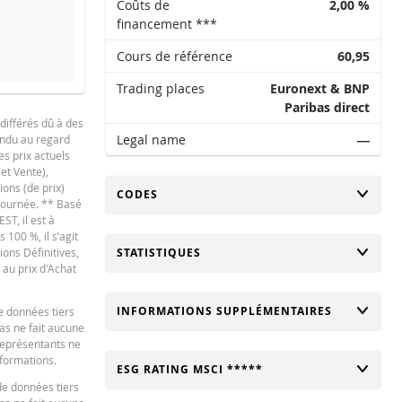
Coûts de
2,00 %
financement ***
Cours de référence
60,95
Trading places
Euronext & BNP
SEUIL DE SÉCURITÉ
COURS DE RÉFÉRE
Paribas direct
différés dû à des
42,665
6
Legal name
―
tendu au regard
42,665
6
es prix actuels
 et Vente),
42,14
ions (de prix)
CHANGER
CODES
 journée. ** Basé
42,14
ST, il est à
100 %, il s’agit
42,595
6
ions Définitives,
CHANGER
STATISTIQUES
 au prix d'Achat
40,775
5
40,775
5
CHANGER
INFORMATIONS SUPPLÉMENTAIRES
e données tiers
bas ne fait aucune
42
 représentants ne
nformations.
42
CHANGER
ESG RATING MSCI *****
de données tiers
41,755
5