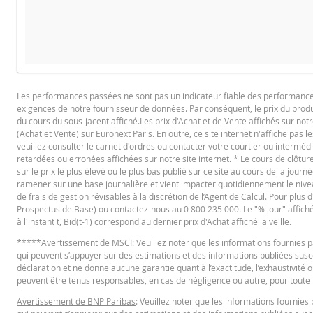
PROSPECTUS DE BASE
DATE
TYPE DE RÉINITIALISAT
Les performances passées ne sont pas un indicateur fiable des performances f
5 août 2026 18:35
journalière
exigences de notre fournisseur de données. Par conséquent, le prix du produi
Français (France)
PD
5 août 2026 17:51
journalière
du cours du sous-jacent affiché.Les prix d'Achat et de Vente affichés sur notr
(Achat et Vente) sur Euronext Paris. En outre, ce site internet n'affiche pas l
4 août 2026 18:36
journalière
veuillez consulter le carnet d'ordres ou contacter votre courtier ou interméd
retardées ou erronées affichées sur notre site internet. * Le cours de clôt
4 août 2026 17:51
journalière
FINAL TERMS
sur le prix le plus élevé ou le plus bas publié sur ce site au cours de la journé
ramener sur une base journalière et vient impacter quotidiennement le niveau 
3 août 2026 18:35
journalière
de frais de gestion révisables à la discrétion de l’Agent de Calcul. Pour plus
Prospectus de Base) ou contactez-nous au 0 800 235 000. Le "% jour" affiché es
31 juil. 2026 18:37
journalière
Français (France)
PD
à l'instant t, Bid(t-1) correspond au dernier prix d'Achat affiché la veille.
31 juil. 2026 17:51
journalière
*****
Avertissement de MSCI
: Veuillez noter que les informations fournie
qui peuvent s’appuyer sur des estimations et des informations publiées suscep
30 juil. 2026 18:35
journalière
CONDITIONS DÉFINITIVES RÉSUMÉ
déclaration et ne donne aucune garantie quant à l’exactitude, l’exhaustivité o
peuvent être tenus responsables, en cas de négligence ou autre, pour toute p
30 juil. 2026 17:51
journalière
Avertissement de BNP Paribas
: Veuillez noter que les informations fourni
29 juil. 2026 18:35
journalière
Français (France)
PD