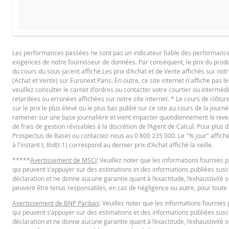
Le
PROSPECTUS DE BASE
Les performances passées ne sont pas un indicateur fiable des performances f
exigences de notre fournisseur de données. Par conséquent, le prix du produi
Français (France)
du cours du sous-jacent affiché.Les prix d'Achat et de Vente affichés sur notr
(Achat et Vente) sur Euronext Paris. En outre, ce site internet n'affiche pas l
veuillez consulter le carnet d'ordres ou contacter votre courtier ou interméd
retardées ou erronées affichées sur notre site internet. * Le cours de clôt
RÉSUMÉ
sur le prix le plus élevé ou le plus bas publié sur ce site au cours de la journé
ramener sur une base journalière et vient impacter quotidiennement le niveau 
de frais de gestion révisables à la discrétion de l’Agent de Calcul. Pour plus
Prospectus de Base) ou contactez-nous au 0 800 235 000. Le "% jour" affiché es
Français (France)
PD
à l'instant t, Bid(t-1) correspond au dernier prix d'Achat affiché la veille.
*****
Avertissement de MSCI
: Veuillez noter que les informations fournie
qui peuvent s’appuyer sur des estimations et des informations publiées suscep
FINAL TERMS
déclaration et ne donne aucune garantie quant à l’exactitude, l’exhaustivité o
peuvent être tenus responsables, en cas de négligence ou autre, pour toute p
Avertissement de BNP Paribas
: Veuillez noter que les informations fourni
Français (France)
PD
qui peuvent s’appuyer sur des estimations et des informations publiées suscep
déclaration et ne donne aucune garantie quant à l’exactitude, l’exhaustivité o