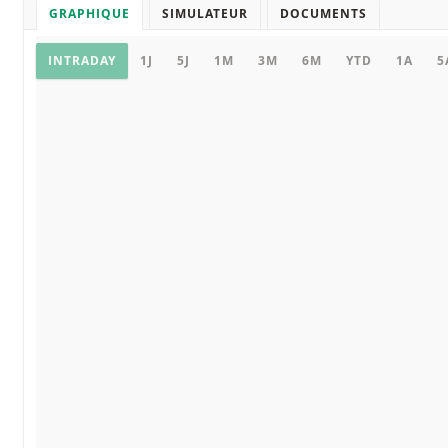
GRAPHIQUE
SIMULATEUR
DOCUMENTS
Graphique
INTRADAY
1J
5J
1M
3M
6M
YTD
1A
5