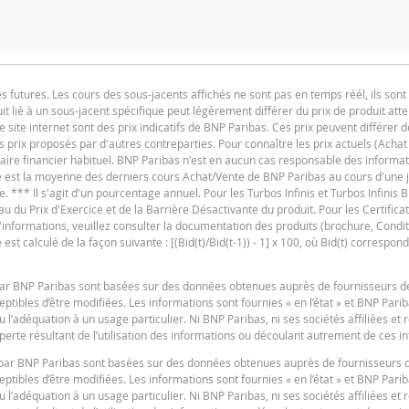
 simulateur a été désactivé, car la barrière desactivante de ce produ
utures. Les cours des sous-jacents affichés ne sont pas en temps réél, ils sont 
t lié à un sous-jacent spécifique peut légèrement différer du prix de produit at
e site internet sont des prix indicatifs de BNP Paribas. Ces prix peuvent différer d
es prix proposés par d'autres contreparties. Pour connaître les prix actuels (Achat
iaire financier habituel. BNP Paribas n'est en aucun cas responsable des informat
ure est la moyenne des derniers cours Achat/Vente de BNP Paribas au cours d'une
e. *** Il s'agit d'un pourcentage annuel. Pour les Turbos Infinis et Turbos Infinis BE
du Prix d'Exercice et de la Barrière Désactivante du produit. Pour les Certificats 
 d'informations, veuillez consulter la documentation des produits (brochure, Condit
t calculé de la façon suivante : [(Bid(t)/Bid(t-1)) - 1] x 100, où Bid(t) correspond
F
s par BNP Paribas sont basées sur des données obtenues auprès de fournisseurs d
tibles d’être modifiées. Les informations sont fournies « en l’état » et BNP Pari
u l’adéquation à un usage particulier. Ni BNP Paribas, ni ses sociétés affiliées et
erte résultant de l’utilisation des informations ou découlant autrement de ces i
es par BNP Paribas sont basées sur des données obtenues auprès de fournisseurs 
F
tibles d’être modifiées. Les informations sont fournies « en l’état » et BNP Pari
u l’adéquation à un usage particulier. Ni BNP Paribas, ni ses sociétés affiliées et