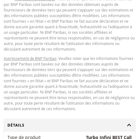
par BNP Paribas sont basées sur des données obtenues auprès de
financiers. Les informations sont exclusivement destinées à être utilisées pa
fournisseurs de données tiers qui peuvent s’appuyer sur des estimations et
destinataires prévus. Il est interdit de reproduire, distribuer ou copier ces
des informations publiées susceptibles d’être modifiées. Les informations
informations, en tout ou en partie, à quelque fin que ce soit sans l'autorisati
sont fournies « en l’état » et BNP Paribas ne fait aucune déclaration et ne
expresse et préalable de BNP Paribas. De plus amples informations sont
donne aucune garantie quant à l’exactitude, l’exhaustivité ou l’adéquation à
disponibles sur demande auprès de BNP Paribas.
un usage particulier. Ni BNP Paribas, ni ses sociétés affiliées et
représentants ne peuvent être tenus responsables, en cas de négligence ou
autre, pour toute perte résultant de l’utilisation des informations ou
découlant autrement de ces informations.
Avertissement de BNP Paribas
: Veuillez noter que les informations fournies
par BNP Paribas sont basées sur des données obtenues auprès de
fournisseurs de données tiers qui peuvent s’appuyer sur des estimations et
des informations publiées susceptibles d’être modifiées. Les informations
sont fournies « en l’état » et BNP Paribas ne fait aucune déclaration et ne
donne aucune garantie quant à l’exactitude, l’exhaustivité ou l’adéquation à
un usage particulier. Ni BNP Paribas, ni ses sociétés affiliées et
représentants ne peuvent être tenus responsables, en cas de négligence ou
autre, pour toute perte résultant de l’utilisation des informations ou
découlant autrement de ces informations.
CHANGER
DÉTAILS
Type de produit
Turbo Infini BEST Call