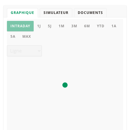
GRAPHIQUE
SIMULATEUR
DOCUMENTS
Graphique
INTRADAY
1J
5J
1M
3M
6M
YTD
1A
5A
MAX
Type de graphique