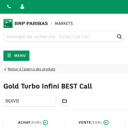
Recherche
Recherche
REC
Navigation
Navigation sur le site
MENU
Retour à l'aperçu des produits
Gold Turbo Infini BEST Call
LocalCode
AJOUTER AU PORTEFEUILLE
ACHAT
(EUR)
VENTE
(EUR)
*
*