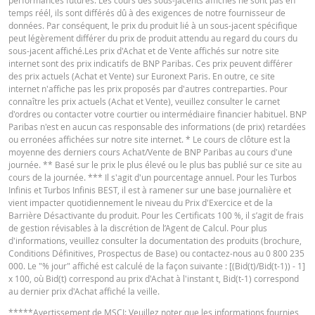
Ce simulateur suppose une prime de risque de gap constante, mais en réali
temps réél, ils sont différés dû à des exigences de notre fournisseur de
elle peut changer à tout moment et influer ainsi négativement ou positivem
données. Par conséquent, le prix du produit lié à un sous-jacent spécifique
sur le rendement. La "prime de risque indicative", calculée en fonction du co
peut légèrement différer du prix de produit attendu au regard du cours du
acheteur actuel, peut différer de la prime de risque réelle. L'influence du
sous-jacent affiché.Les prix d'Achat et de Vente affichés sur notre site
roulement périodique des contrats à terme n'est également pas prise en c
internet sont des prix indicatifs de BNP Paribas. Ces prix peuvent différer
dans le simulateur. En raison des arrondis, les valeurs affichées peuvent
des prix actuels (Achat et Vente) sur Euronext Paris. En outre, ce site
également différer du développement des valeurs dans la réalité.
internet n'affiche pas les prix proposés par d'autres contreparties. Pour
connaître les prix actuels (Achat et Vente), veuillez consulter le carnet
BNP Paribas n’agit pas en tant que conseiller juridique ou fiscal, comptable 
d'ordres ou contacter votre courtier ou intermédiaire financier habituel. BNP
conseiller en investissement et n’a aucune obligation de fiduciaire à votre é
Paribas n'est en aucun cas responsable des informations (de prix) retardées
en ce qui concerne le calculateur et / ou en relation avec des transactions su
ou erronées affichées sur notre site internet. * Le cours de clôture est la
des produits émis par BNP Paribas ou d’autres transactions connexes. Vous
moyenne des derniers cours Achat/Vente de BNP Paribas au cours d'une
pouvez pas compter sur BNP Paribas pour des conseils en investissement o
journée. ** Basé sur le prix le plus élevé ou le plus bas publié sur ce site au
des recommandations de quelque nature que ce soit. Bien que les prix indiq
cours de la journée. *** Il s'agit d'un pourcentage annuel. Pour les Turbos
soient basés sur des informations jugées fiables, leur exactitude ou leur
Infinis et Turbos Infinis BEST, il est à ramener sur une base journalière et
exhaustivité n'est pas garantie. BNP Paribas n'offre aucune garantie en ce q
vient impacter quotidiennement le niveau du Prix d'Exercice et de la
concerne les informations fournies par la calculatrice et décline toute
Barrière Désactivante du produit. Pour les Certificats 100 %, il s’agit de frais
responsabilité pour tout dommage direct, indirect, spécial, accessoire,
de gestion révisables à la discrétion de l’Agent de Calcul. Pour plus
immatériel ou consécutif (y compris le manque à gagner) résultant de quel
d'informations, veuillez consulter la documentation des produits (brochure,
manière que ce soit de l'utilisation de la calculatrice par vous. ou vos conseil
Conditions Définitives, Prospectus de Base) ou contactez-nous au 0 800 235
ou les informations contenues dans ce document. Les données de taux de
000. Le "% jour" affiché est calculé de la façon suivante : [(Bid(t)/Bid(t-1)) - 1]
change saisies proviennent de BNP Paribas et s’appliquent strictement à la 
x 100, où Bid(t) correspond au prix d'Achat à l'instant t, Bid(t-1) correspond
indiquée. Les taux indiqués par la calculatrice sont indicatifs et destinés à de
au dernier prix d'Achat affiché la veille.
fins d’information uniquement. L'information sur les prix ne constitue pas un
*****
Avertissement de MSCI
: Veuillez noter que les informations fournies
invitation ou une offre d'achat ou de vente de titres ou d'autres instruments