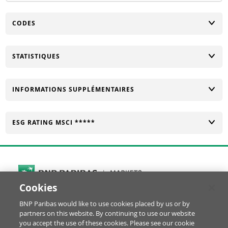
CHANGER
CODES
CHANGER
STATISTIQUES
CHANGER
INFORMATIONS SUPPLÉMENTAIRES
CHANGER
ESG RATING MSCI *****
Cookies
Cookies Settings
BNP Paribas would like to use cookies placed by us or by
© BNP Paribas Produits de Bourse 2026
partners on this website. By continuing to use our website
Réclamation
Glossaire
Mentions Légales
you accept the use of these cookies. Please see our cookie