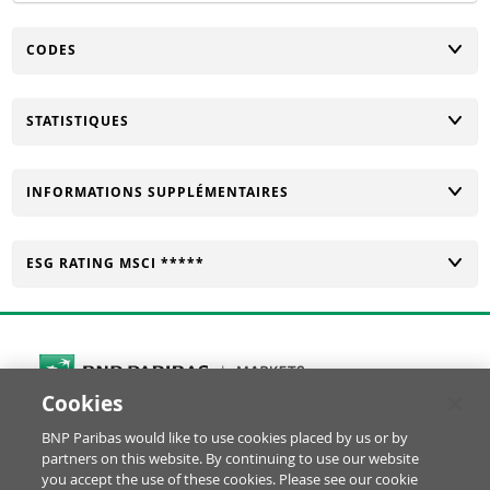
CHANGER
CODES
CHANGER
STATISTIQUES
CHANGER
INFORMATIONS SUPPLÉMENTAIRES
CHANGER
ESG RATING MSCI *****
Cookies
Cookies Settings
BNP Paribas would like to use cookies placed by us or by
© BNP Paribas Produits de Bourse 2026
partners on this website. By continuing to use our website
Réclamation
Glossaire
Mentions Légales
you accept the use of these cookies. Please see our cookie