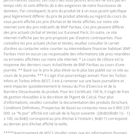
Ce simulateur suppose une prime de risque de gap constante, mais en réali
Cost Report
URL
temps réél, ils sont différés dû à des exigences de notre fournisseur de
elle peut changer à tout moment et influer ainsi négativement ou positivem
données. Par conséquent, le prix du produit lié à un sous-jacent spécifique
sur le rendement. La "prime de risque indicative", calculée en fonction du co
peut légèrement différer du prix de produit attendu au regard du cours du
acheteur actuel, peut différer de la prime de risque réelle. L'influence du
sous-jacent affiché.Les prix d'Achat et de Vente affichés sur notre site
roulement périodique des contrats à terme n'est également pas prise en c
QUOTES
internet sont des prix indicatifs de BNP Paribas. Ces prix peuvent différer
dans le simulateur. En raison des arrondis, les valeurs affichées peuvent
des prix actuels (Achat et Vente) sur Euronext Paris. En outre, ce site
également différer du développement des valeurs dans la réalité.
internet n'affiche pas les prix proposés par d'autres contreparties. Pour
connaître les prix actuels (Achat et Vente), veuillez consulter le carnet
Latest Product Quotes
CSV
BNP Paribas n’agit pas en tant que conseiller juridique ou fiscal, comptable 
d'ordres ou contacter votre courtier ou intermédiaire financier habituel. BNP
conseiller en investissement et n’a aucune obligation de fiduciaire à votre é
Paribas n'est en aucun cas responsable des informations (de prix) retardées
en ce qui concerne le calculateur et / ou en relation avec des transactions su
ou erronées affichées sur notre site internet. * Le cours de clôture est la
des produits émis par BNP Paribas ou d’autres transactions connexes. Vous
moyenne des derniers cours Achat/Vente de BNP Paribas au cours d'une
pouvez pas compter sur BNP Paribas pour des conseils en investissement o
journée. ** Basé sur le prix le plus élevé ou le plus bas publié sur ce site au
des recommandations de quelque nature que ce soit. Bien que les prix indiq
cours de la journée. *** Il s'agit d'un pourcentage annuel. Pour les Turbos
soient basés sur des informations jugées fiables, leur exactitude ou leur
Infinis et Turbos Infinis BEST, il est à ramener sur une base journalière et
exhaustivité n'est pas garantie. BNP Paribas n'offre aucune garantie en ce q
vient impacter quotidiennement le niveau du Prix d'Exercice et de la
concerne les informations fournies par la calculatrice et décline toute
Barrière Désactivante du produit. Pour les Certificats 100 %, il s’agit de frais
responsabilité pour tout dommage direct, indirect, spécial, accessoire,
de gestion révisables à la discrétion de l’Agent de Calcul. Pour plus
immatériel ou consécutif (y compris le manque à gagner) résultant de quel
d'informations, veuillez consulter la documentation des produits (brochure,
manière que ce soit de l'utilisation de la calculatrice par vous. ou vos conseil
Conditions Définitives, Prospectus de Base) ou contactez-nous au 0 800 235
ou les informations contenues dans ce document. Les données de taux de
000. Le "% jour" affiché est calculé de la façon suivante : [(Bid(t)/Bid(t-1)) - 1]
change saisies proviennent de BNP Paribas et s’appliquent strictement à la 
x 100, où Bid(t) correspond au prix d'Achat à l'instant t, Bid(t-1) correspond
indiquée. Les taux indiqués par la calculatrice sont indicatifs et destinés à de
au dernier prix d'Achat affiché la veille.
fins d’information uniquement. L'information sur les prix ne constitue pas un
*****
Avertissement de MSCI
: Veuillez noter que les informations fournies
invitation ou une offre d'achat ou de vente de titres ou d'autres instruments