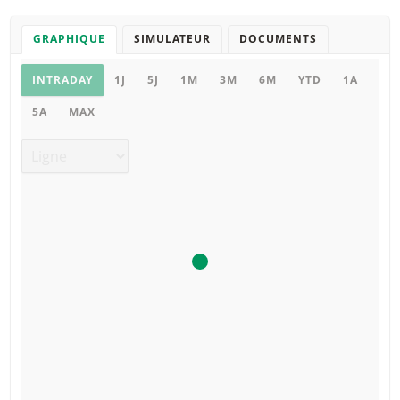
GRAPHIQUE
SIMULATEUR
DOCUMENTS
Graphique
INTRADAY
1J
5J
1M
3M
6M
YTD
1A
5A
MAX
Type de graphique