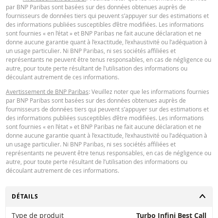
par BNP Paribas sont basées sur des données obtenues auprès de
financiers. Les informations sont exclusivement destinées à être utilisées pa
fournisseurs de données tiers qui peuvent s’appuyer sur des estimations et
destinataires prévus. Il est interdit de reproduire, distribuer ou copier ces
des informations publiées susceptibles d’être modifiées. Les informations
informations, en tout ou en partie, à quelque fin que ce soit sans l'autorisati
sont fournies « en l’état » et BNP Paribas ne fait aucune déclaration et ne
expresse et préalable de BNP Paribas. De plus amples informations sont
donne aucune garantie quant à l’exactitude, l’exhaustivité ou l’adéquation à
disponibles sur demande auprès de BNP Paribas.
un usage particulier. Ni BNP Paribas, ni ses sociétés affiliées et
représentants ne peuvent être tenus responsables, en cas de négligence ou
autre, pour toute perte résultant de l’utilisation des informations ou
découlant autrement de ces informations.
Avertissement de BNP Paribas
: Veuillez noter que les informations fournies
par BNP Paribas sont basées sur des données obtenues auprès de
fournisseurs de données tiers qui peuvent s’appuyer sur des estimations et
des informations publiées susceptibles d’être modifiées. Les informations
sont fournies « en l’état » et BNP Paribas ne fait aucune déclaration et ne
donne aucune garantie quant à l’exactitude, l’exhaustivité ou l’adéquation à
un usage particulier. Ni BNP Paribas, ni ses sociétés affiliées et
représentants ne peuvent être tenus responsables, en cas de négligence ou
autre, pour toute perte résultant de l’utilisation des informations ou
découlant autrement de ces informations.
CHANGER
DÉTAILS
Type de produit
Turbo Infini Best Call