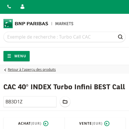
Recherche
Recherche
REC
Navigation
Navigation sur le site
MENU
Retour à l'aperçu des produits
CAC 40® INDEX Turbo Infini BEST Call
LocalCode
AJOUTER AU PORTEFEUILLE
ACHAT
(EUR)
VENTE
(EUR)
*
*