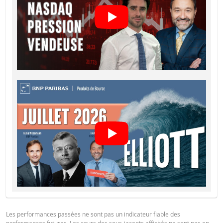
Barrière
6 896,0866
-
désactivante
DOCUMENTATION JURIDIQUE
Prime de
0,306
-
risque de gap
Notices
URL
Levier
4,70
-
Valeur du
portefeuille
18,54
-
Notices
URL
(EUR)
Turbos Infinis
18,54
-
Best (EUR)
ÉTAT FINANCIER
Les prix indiqués dans le simulateur sont indicatifs et ne reflètent pas les pri
Financial Information
URL
actuels ou futurs. Le simulateur suppose un pourcentage de coût de
financement constant alors que ce pourcentage peut en fait changer de faç
continue. Les rendements des produits dont le sous-jacent est coté dans un
devise différente peuvent être influencés par les effets du taux change. Le
simulateur ne prend pas en compte la différence entre les prix acheteur et
Les performances passées ne sont pas un indicateur fiable des
vendeur (le spread) et les dividendes éventuels (et l'impôt sur les dividendes
performances futures. Les cours des sous-jacents affichés ne sont pas en