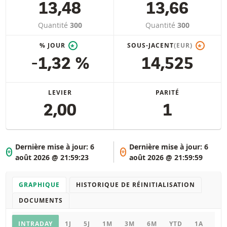
13,48
13,66
Quantité
300
Quantité
300
% JOUR
SOUS-JACENT
(EUR)
*
*
-1,32 %
14,525
LEVIER
PARITÉ
2,00
1
Dernière mise à jour:
6
Dernière mise à jour:
6
*
*
août 2026 @ 21:59:23
août 2026 @ 21:59:59
GRAPHIQUE
HISTORIQUE DE RÉINITIALISATION
DOCUMENTS
Graphique
INTRADAY
1J
5J
1M
3M
6M
YTD
1A