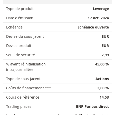
27 juil.
journalière
12,31
7,584
2026 17:50
Type de produit
Leverage
Latest Product Quotes
CSV
24 juil.
Date d'émission
17 oct. 2024
journalière
12,21
7,552
2026 18:37
Echéance
Echéance ouverte
24 juil.
journalière
12,21
7,552
2026 17:50
Devise du sous-jacent
EUR
Restrike history
xlsx
Devise produit
EUR
DOWNLOAD
Seuil de sécurité
7,99
% avant réinitialisation
45,00 %
Historique de réinitialisation
xlsx
intrajournalière
Type de sous-jacent
Actions
Coûts de financement ***
3,00 %
Cours de référence
14,53
Trading places
BNP Paribas direct