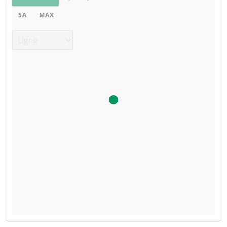
5A
MAX
Type de graphique
PROSPECTUS DE BASE
TYPE DE
PRIX DU
SEUIL DE
DATE