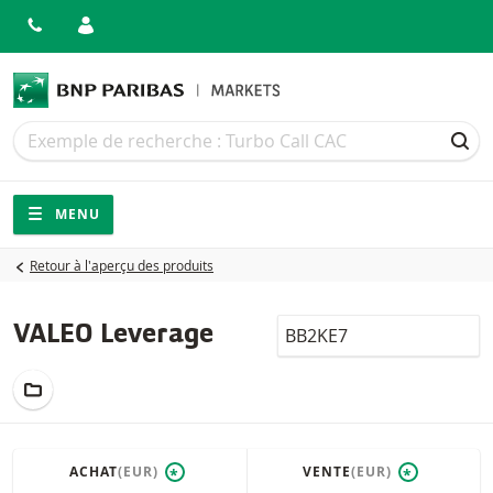
Recherche
Recherche
REC
Navigation
Navigation sur le site
MENU
Retour à l'aperçu des produits
LocalCode
VALEO Leverage
AJOUTER AU PORTEFEUILLE
ACHAT
(EUR)
VENTE
(EUR)
*
*