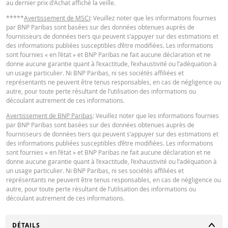
au dernier prix d'Achat affiché la veille.
Notices
URL
31 juil.
journalière
14,28
8,184
*****
Avertissement de MSCI
: Veuillez noter que les informations fournies
2026 17:51
par BNP Paribas sont basées sur des données obtenues auprès de
fournisseurs de données tiers qui peuvent s’appuyer sur des estimations et
30 juil.
journalière
14,48
8,239
des informations publiées susceptibles d’être modifiées. Les informations
2026 18:35
Notices
URL
sont fournies « en l’état » et BNP Paribas ne fait aucune déclaration et ne
donne aucune garantie quant à l’exactitude, l’exhaustivité ou l’adéquation à
30 juil.
journalière
14,48
8,239
un usage particulier. Ni BNP Paribas, ni ses sociétés affiliées et
2026 17:51
représentants ne peuvent être tenus responsables, en cas de négligence ou
ÉTAT FINANCIER
autre, pour toute perte résultant de l’utilisation des informations ou
29 juil.
journalière
13,47
7,939
découlant autrement de ces informations.
2026 18:35
Avertissement de BNP Paribas
: Veuillez noter que les informations fournies
29 juil.
Financial Information
URL
par BNP Paribas sont basées sur des données obtenues auprès de
journalière
13,47
7,939
2026 17:51
fournisseurs de données tiers qui peuvent s’appuyer sur des estimations et
des informations publiées susceptibles d’être modifiées. Les informations
28 juil.
sont fournies « en l’état » et BNP Paribas ne fait aucune déclaration et ne
journalière
13,3
7,89
2026 18:37
donne aucune garantie quant à l’exactitude, l’exhaustivité ou l’adéquation à
un usage particulier. Ni BNP Paribas, ni ses sociétés affiliées et
28 juil.
représentants ne peuvent être tenus responsables, en cas de négligence ou
journalière
13,3
7,89
Cost Report
URL
2026 17:50
autre, pour toute perte résultant de l’utilisation des informations ou
découlant autrement de ces informations.
27 juil.
journalière
12,31
7,584
2026 18:35
QUOTES
CHANGER
DÉTAILS