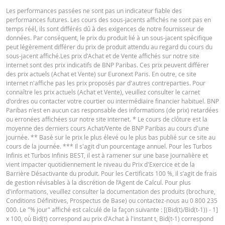
RÉINITIALISATION
PRODUIT
SÉCURITÉ
Les performances passées ne sont pas un indicateur fiable des
performances futures. Les cours des sous-jacents affichés ne sont pas en
6 août
journalière
13,56
7,992
Prospectus (FR)
URL
temps réél, ils sont différés dû à des exigences de notre fournisseur de
2026 18:35
données. Par conséquent, le prix du produit lié à un sous-jacent spécifique
peut légèrement différer du prix de produit attendu au regard du cours du
6 août
journalière
13,56
7,992
sous-jacent affiché.Les prix d'Achat et de Vente affichés sur notre site
2026 17:52
FINAL TERMS
internet sont des prix indicatifs de BNP Paribas. Ces prix peuvent différer
des prix actuels (Achat et Vente) sur Euronext Paris. En outre, ce site
5 août
journalière
14,61
8,286
internet n'affiche pas les prix proposés par d'autres contreparties. Pour
2026 18:35
connaître les prix actuels (Achat et Vente), veuillez consulter le carnet
Final Terms
URL
d'ordres ou contacter votre courtier ou intermédiaire financier habituel. BNP
5 août
journalière
14,61
8,286
Paribas n'est en aucun cas responsable des informations (de prix) retardées
2026 17:51
ou erronées affichées sur notre site internet. * Le cours de clôture est la
moyenne des derniers cours Achat/Vente de BNP Paribas au cours d'une
4 août
KEY INFORMATION DOCUMENTS
journalière
13,84
8,063
journée. ** Basé sur le prix le plus élevé ou le plus bas publié sur ce site au
2026 18:35
cours de la journée. *** Il s'agit d'un pourcentage annuel. Pour les Turbos
Infinis et Turbos Infinis BEST, il est à ramener sur une base journalière et
4 août
journalière
13,84
8,063
vient impacter quotidiennement le niveau du Prix d'Exercice et de la
Key Information Document (FR)
PDF
2026 17:51
Barrière Désactivante du produit. Pour les Certificats 100 %, il s’agit de frais
de gestion révisables à la discrétion de l’Agent de Calcul. Pour plus
3 août
journalière
14,45
8,236
d'informations, veuillez consulter la documentation des produits (brochure,
2026 18:35
Conditions Définitives, Prospectus de Base) ou contactez-nous au 0 800 235
DOCUMENTATION JURIDIQUE
000. Le "% jour" affiché est calculé de la façon suivante : [(Bid(t)/Bid(t-1)) - 1]
31 juil.
journalière
14,28
8,184
x 100, où Bid(t) correspond au prix d'Achat à l'instant t, Bid(t-1) correspond
2026 18:37