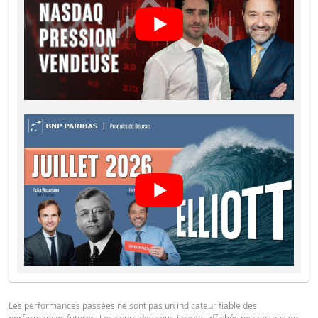
Barrière
4 952,6867
-
désactivante
DOCUMENTATION JURIDIQUE
Prime de
0,161
-
risque de gap
Notices
URL
Levier
2,78
-
Valeur du
portefeuille
24,06
-
Notices
URL
(EUR)
Turbos Infinis
24,06
-
Best (EUR)
Notices
URL
Les prix indiqués dans le simulateur sont indicatifs et ne reflètent pas les pri
actuels ou futurs. Le simulateur suppose un pourcentage de coût de
ÉTAT FINANCIER
financement constant alors que ce pourcentage peut en fait changer de faç
continue. Les rendements des produits dont le sous-jacent est coté dans un
devise différente peuvent être influencés par les effets du taux change. Le
simulateur ne prend pas en compte la différence entre les prix acheteur et
Financial Information
URL
Les performances passées ne sont pas un indicateur fiable des
vendeur (le spread) et les dividendes éventuels (et l'impôt sur les dividendes
performances futures. Les cours des sous-jacents affichés ne sont pas en