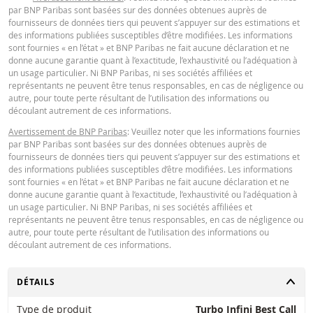
par BNP Paribas sont basées sur des données obtenues auprès de
financiers. Les informations sont exclusivement destinées à être utilisées pa
fournisseurs de données tiers qui peuvent s’appuyer sur des estimations et
destinataires prévus. Il est interdit de reproduire, distribuer ou copier ces
des informations publiées susceptibles d’être modifiées. Les informations
informations, en tout ou en partie, à quelque fin que ce soit sans l'autorisati
sont fournies « en l’état » et BNP Paribas ne fait aucune déclaration et ne
expresse et préalable de BNP Paribas. De plus amples informations sont
donne aucune garantie quant à l’exactitude, l’exhaustivité ou l’adéquation à
disponibles sur demande auprès de BNP Paribas.
un usage particulier. Ni BNP Paribas, ni ses sociétés affiliées et
représentants ne peuvent être tenus responsables, en cas de négligence ou
autre, pour toute perte résultant de l’utilisation des informations ou
découlant autrement de ces informations.
Avertissement de BNP Paribas
: Veuillez noter que les informations fournies
par BNP Paribas sont basées sur des données obtenues auprès de
fournisseurs de données tiers qui peuvent s’appuyer sur des estimations et
des informations publiées susceptibles d’être modifiées. Les informations
sont fournies « en l’état » et BNP Paribas ne fait aucune déclaration et ne
donne aucune garantie quant à l’exactitude, l’exhaustivité ou l’adéquation à
un usage particulier. Ni BNP Paribas, ni ses sociétés affiliées et
représentants ne peuvent être tenus responsables, en cas de négligence ou
autre, pour toute perte résultant de l’utilisation des informations ou
découlant autrement de ces informations.
CHANGER
DÉTAILS
Type de produit
Turbo Infini Best Call