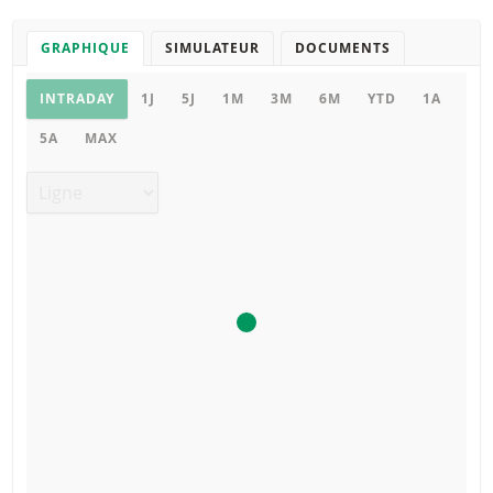
GRAPHIQUE
SIMULATEUR
DOCUMENTS
Graphique
INTRADAY
1J
5J
1M
3M
6M
YTD
1A
5A
MAX
Type de graphique