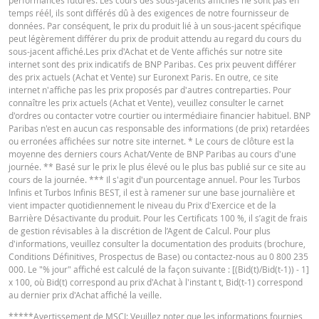
Ce simulateur suppose une prime de risque de gap constante, mais en réali
temps réél, ils sont différés dû à des exigences de notre fournisseur de
elle peut changer à tout moment et influer ainsi négativement ou positivem
données. Par conséquent, le prix du produit lié à un sous-jacent spécifique
sur le rendement. La "prime de risque indicative", calculée en fonction du co
peut légèrement différer du prix de produit attendu au regard du cours du
acheteur actuel, peut différer de la prime de risque réelle. L'influence du
sous-jacent affiché.Les prix d'Achat et de Vente affichés sur notre site
roulement périodique des contrats à terme n'est également pas prise en c
internet sont des prix indicatifs de BNP Paribas. Ces prix peuvent différer
Cost Report
URL
dans le simulateur. En raison des arrondis, les valeurs affichées peuvent
des prix actuels (Achat et Vente) sur Euronext Paris. En outre, ce site
également différer du développement des valeurs dans la réalité.
internet n'affiche pas les prix proposés par d'autres contreparties. Pour
connaître les prix actuels (Achat et Vente), veuillez consulter le carnet
BNP Paribas n’agit pas en tant que conseiller juridique ou fiscal, comptable 
d'ordres ou contacter votre courtier ou intermédiaire financier habituel. BNP
QUOTES
conseiller en investissement et n’a aucune obligation de fiduciaire à votre é
Paribas n'est en aucun cas responsable des informations (de prix) retardées
en ce qui concerne le calculateur et / ou en relation avec des transactions su
ou erronées affichées sur notre site internet. * Le cours de clôture est la
des produits émis par BNP Paribas ou d’autres transactions connexes. Vous
moyenne des derniers cours Achat/Vente de BNP Paribas au cours d'une
pouvez pas compter sur BNP Paribas pour des conseils en investissement o
Latest Product Quotes
CSV
journée. ** Basé sur le prix le plus élevé ou le plus bas publié sur ce site au
des recommandations de quelque nature que ce soit. Bien que les prix indiq
cours de la journée. *** Il s'agit d'un pourcentage annuel. Pour les Turbos
soient basés sur des informations jugées fiables, leur exactitude ou leur
Infinis et Turbos Infinis BEST, il est à ramener sur une base journalière et
exhaustivité n'est pas garantie. BNP Paribas n'offre aucune garantie en ce q
vient impacter quotidiennement le niveau du Prix d'Exercice et de la
concerne les informations fournies par la calculatrice et décline toute
Barrière Désactivante du produit. Pour les Certificats 100 %, il s’agit de frais
responsabilité pour tout dommage direct, indirect, spécial, accessoire,
de gestion révisables à la discrétion de l’Agent de Calcul. Pour plus
immatériel ou consécutif (y compris le manque à gagner) résultant de quel
d'informations, veuillez consulter la documentation des produits (brochure,
manière que ce soit de l'utilisation de la calculatrice par vous. ou vos conseil
Conditions Définitives, Prospectus de Base) ou contactez-nous au 0 800 235
ou les informations contenues dans ce document. Les données de taux de
000. Le "% jour" affiché est calculé de la façon suivante : [(Bid(t)/Bid(t-1)) - 1]
change saisies proviennent de BNP Paribas et s’appliquent strictement à la 
x 100, où Bid(t) correspond au prix d'Achat à l'instant t, Bid(t-1) correspond
indiquée. Les taux indiqués par la calculatrice sont indicatifs et destinés à de
au dernier prix d'Achat affiché la veille.
fins d’information uniquement. L'information sur les prix ne constitue pas un
*****
Avertissement de MSCI
: Veuillez noter que les informations fournies
invitation ou une offre d'achat ou de vente de titres ou d'autres instruments