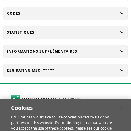
CHANGER
CODES
CHANGER
STATISTIQUES
CHANGER
INFORMATIONS SUPPLÉMENTAIRES
CHANGER
ESG RATING MSCI *****
Cookies
Cookies Settings
BNP Paribas would like to use cookies placed by us or by
© BNP Paribas Produits de Bourse 2026
partners on this website. By continuing to use our website
Réclamation
Glossaire
Mentions Légales
you accept the use of these cookies. Please see our cookie