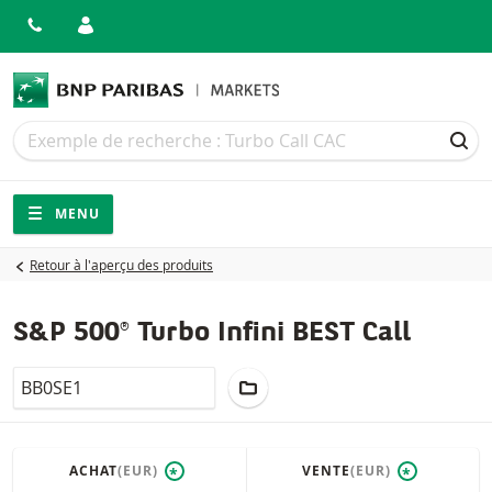
Recherche
Recherche
REC
Navigation
Navigation sur le site
MENU
Retour à l'aperçu des produits
S&P 500® Turbo Infini BEST Call
LocalCode
AJOUTER AU PORTEFEUILLE
ACHAT
(EUR)
VENTE
(EUR)
*
*