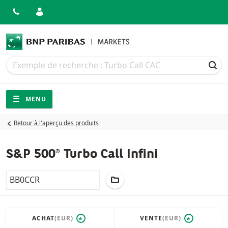
Recherche
Recherche
REC
Navigation
Navigation sur le site
MENU
Retour à l'aperçu des produits
S&P 500® Turbo Call Infini
LocalCode
AJOUTER AU PORTEFEUILLE
ACHAT
(EUR)
VENTE
(EUR)
*
*