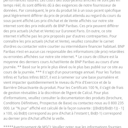
soient basés sur des informations jugées fiables, leur exactitude ou leur
temps réél, ils sont différés dû à des exigences de notre fournisseur de
exhaustivité n'est pas garantie. BNP Paribas n'offre aucune garantie en ce q
données. Par conséquent, le prix du produit lié à un sous-jacent spécifique
concerne les informations fournies par la calculatrice et décline toute
peut légèrement différer du prix de produit attendu au regard du cours du
responsabilité pour tout dommage direct, indirect, spécial, accessoire,
sous-jacent affiché.Les prix d'Achat et de Vente affichés sur notre site
immatériel ou consécutif (y compris le manque à gagner) résultant de quel
internet sont des prix indicatifs de BNP Paribas. Ces prix peuvent différer
Cost Report
URL
manière que ce soit de l'utilisation de la calculatrice par vous. ou vos conseil
des prix actuels (Achat et Vente) sur Euronext Paris. En outre, ce site
ou les informations contenues dans ce document. Les données de taux de
internet n'affiche pas les prix proposés par d'autres contreparties. Pour
change saisies proviennent de BNP Paribas et s’appliquent strictement à la 
connaître les prix actuels (Achat et Vente), veuillez consulter le carnet
indiquée. Les taux indiqués par la calculatrice sont indicatifs et destinés à de
d'ordres ou contacter votre courtier ou intermédiaire financier habituel. BNP
QUOTES
fins d’information uniquement. L'information sur les prix ne constitue pas un
Paribas n'est en aucun cas responsable des informations (de prix) retardées
invitation ou une offre d'achat ou de vente de titres ou d'autres instruments
ou erronées affichées sur notre site internet. * Le cours de clôture est la
financiers. Les informations sont exclusivement destinées à être utilisées pa
moyenne des derniers cours Achat/Vente de BNP Paribas au cours d'une
destinataires prévus. Il est interdit de reproduire, distribuer ou copier ces
Latest Product Quotes
CSV
journée. ** Basé sur le prix le plus élevé ou le plus bas publié sur ce site au
informations, en tout ou en partie, à quelque fin que ce soit sans l'autorisati
cours de la journée. *** Il s'agit d'un pourcentage annuel. Pour les Turbos
expresse et préalable de BNP Paribas. De plus amples informations sont
Infinis et Turbos Infinis BEST, il est à ramener sur une base journalière et
disponibles sur demande auprès de BNP Paribas.
vient impacter quotidiennement le niveau du Prix d'Exercice et de la
Barrière Désactivante du produit. Pour les Certificats 100 %, il s’agit de frais
de gestion révisables à la discrétion de l’Agent de Calcul. Pour plus
d'informations, veuillez consulter la documentation des produits (brochure,
Conditions Définitives, Prospectus de Base) ou contactez-nous au 0 800 235
000. Le "% jour" affiché est calculé de la façon suivante : [(Bid(t)/Bid(t-1)) - 1]
x 100, où Bid(t) correspond au prix d'Achat à l'instant t, Bid(t-1) correspond
au dernier prix d'Achat affiché la veille.
*****
Avertissement de MSCI
: Veuillez noter que les informations fournies