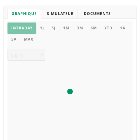
GRAPHIQUE
SIMULATEUR
DOCUMENTS
Graphique
INTRADAY
1J
5J
1M
3M
6M
YTD
1A
5A
MAX
Type de graphique