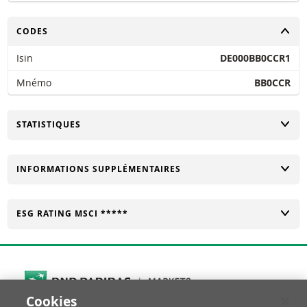
CHANGER
CODES
Isin
DE000BB0CCR1
Mnémo
BB0CCR
CHANGER
STATISTIQUES
CHANGER
INFORMATIONS SUPPLÉMENTAIRES
CHANGER
ESG RATING MSCI *****
Cookies
Cookies Settings