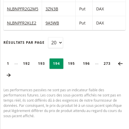
DAX Warrants Put Avec barrière désactivante 23 000 et levier 5,
NLBNPFR2G2M5
3ZN3B
Put
DAX
DAX Warrants Put Avec barrière désactivante 23 000 et levier ―
NLBNPFR2KLE2
9A5WB
Put
DAX
RÉSULTATS PAR PAGE
PAGINATION
Selected:
PA
Collapsed pages
Collapsed page
PAGE
1
PAGE
192
PAGE
193
PAGE
194
PAGE
195
PAGE
196
DERNIÈRE P
273
PAGE SUIVANTE
Les performances passées ne sont pas un indicateur fiable des
performances futures. Les cours des sous-jacents affichés ne sont pas en
temps réél, ils sont différés dû à des exigences de notre fournisseur de
données. Par conséquent, le prix du produit lié à un sous-jacent spécifique
peut légèrement différer du prix de produit attendu au regard du cours du
sous-jacent affiché.