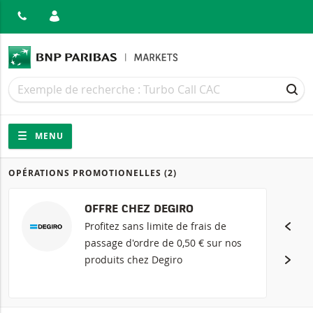
MER
Recherche
Recherche
REC
Navigation
Navigation sur le site
MENU
OPÉRATIONS PROMOTIONELLES
(2)
Produits
OFFRE CHEZ DEGIRO
Profitez sans limite de frais de
passage d'ordre de 0,50 € sur nos
produits chez Degiro