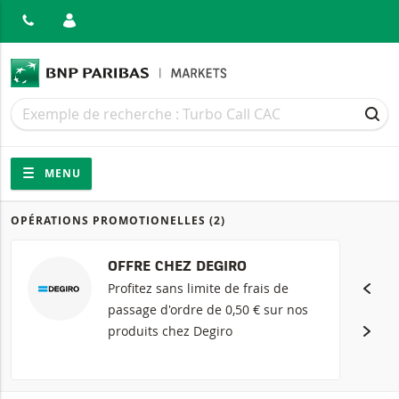
MER
Recherche
Recherche
REC
Navigation
Navigation sur le site
MENU
OPÉRATIONS PROMOTIONELLES
(2)
Produits
OFFRE CHEZ DEGIRO
Profitez sans limite de frais de
passage d'ordre de 0,50 € sur nos
produits chez Degiro