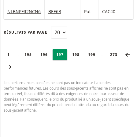
CAC40 Warrants Put Avec barrière désactivante 8 900 et levier 2
NLBNPFR2NCN6
BEE6B
Put
CAC40
RÉSULTATS PAR PAGE
PAGINATION
Selected:
PA
Collapsed pages
Collapsed page
PAGE
1
PAGE
195
PAGE
196
PAGE
197
PAGE
198
PAGE
199
DERNIÈRE P
273
PAGE SUIVANTE
Les performances passées ne sont pas un indicateur fiable des
performances futures. Les cours des sous-jacents affichés ne sont pas en
temps réél, ils sont différés dû à des exigences de notre fournisseur de
données. Par conséquent, le prix du produit lié à un sous-jacent spécifique
peut légèrement différer du prix de produit attendu au regard du cours du
sous-jacent affiché.