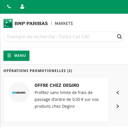
MER
Recherche
Recherche
REC
Navigation
Navigation sur le site
MENU
OPÉRATIONS PROMOTIONELLES
(2)
Produits
OFFRE CHEZ DEGIRO
Profitez sans limite de frais de
passage d'ordre de 0,50 € sur nos
produits chez Degiro