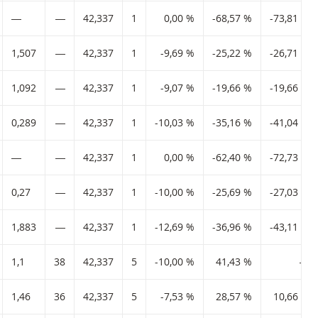
―
―
42,337
1
0,00 %
-68,57 %
-73,81 %
1,507
―
42,337
1
-9,69 %
-25,22 %
-26,71 %
1,092
―
42,337
1
-9,07 %
-19,66 %
-19,66 %
0,289
―
42,337
1
-10,03 %
-35,16 %
-41,04 %
―
―
42,337
1
0,00 %
-62,40 %
-72,73 %
0,27
―
42,337
1
-10,00 %
-25,69 %
-27,03 %
1,883
―
42,337
1
-12,69 %
-36,96 %
-43,11 %
1,1
38
42,337
5
-10,00 %
41,43 %
―
1,46
36
42,337
5
-7,53 %
28,57 %
10,66 %