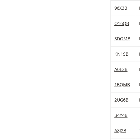
96X3B
O16QB
3DOMB
KN1SB
A0E2B
1BQMB
2UG6B
B4Y4B
A8J2B