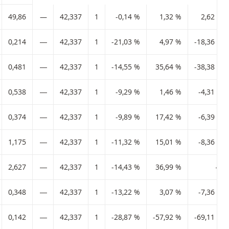
49,86
—
42,337
1
-0,14 %
1,32 %
2,62 %
0,214
―
42,337
1
-21,03 %
4,97 %
-18,36 %
0,481
―
42,337
1
-14,55 %
35,64 %
-38,38 %
0,538
―
42,337
1
-9,29 %
1,46 %
-4,31 %
0,374
―
42,337
1
-9,89 %
17,42 %
-6,39 %
1,175
―
42,337
1
-11,32 %
15,01 %
-8,36 %
2,627
―
42,337
1
-14,43 %
36,99 %
―
0,348
―
42,337
1
-13,22 %
3,07 %
-7,36 %
0,142
―
42,337
1
-28,87 %
-57,92 %
-69,11 %