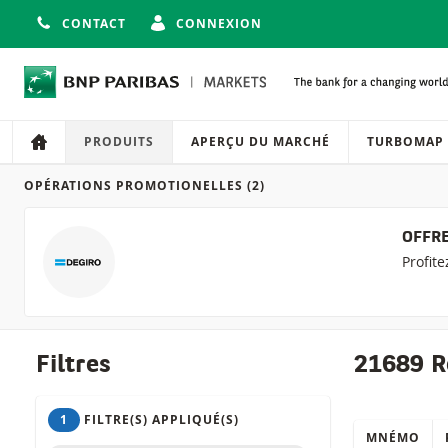
CONTACT
CONNEXION
Navigation
Navigation sur le site
PRODUITS
APERÇU DU MARCHÉ
TURBOMAP
OPÉRATIONS PROMOTIONELLES
(2)
Produits
OFFRE
Profit
Filtres
21689 R
1
FILTRE(S) APPLIQUÉ(S)
MNÉMO