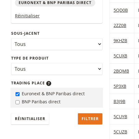
EURONEXT & BNP PARIBAS DIRECT
Table with (f
5QD0B
Réinitialiser
2ZZ0B
SOUS-JACENT
9KHZB
5CUXB
TYPE DE PRODUIT
2BQMB
TRADING PLACE
5P3XB
Euronext & BNP Paribas direct
B3J9B
BNP Paribas direct
5CUYB
RÉINITIALISER
5CUZB