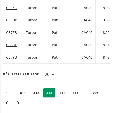
CE2ZB
Turbos
Put
CAC40
8,98
CE3UB
Turbos
Put
CAC40
9,06
CB7ZB
Turbos
Put
CAC40
8,55
CB8UB
Turbos
Put
CAC40
8,34
CB7YB
Turbos
Put
CAC40
8,48
RÉSULTATS PAR PAGE
PAGINATION
Selected:
Collapsed pages
Collapsed page
PAGE
1
PAGE
811
PAGE
812
PAGE
813
PAGE
814
PAGE
815
DERNIÈRE P
1095
PAGE PRÉCÉDENTE
PAGE SUIVANTE