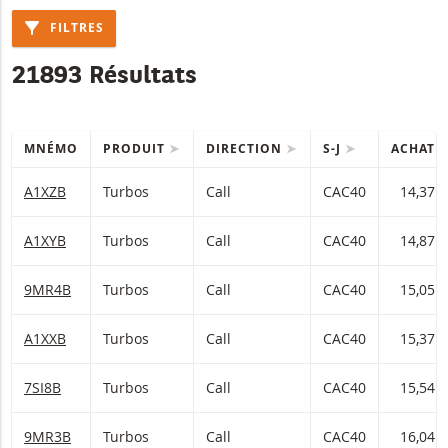
FILTRES
21893 Résultats
MNÉMO
PRODUIT
DIRECTION
S-J
ACHAT
Table with (filtered) products.
A1XZB
Turbos
Call
CAC40
14,37
A1XYB
Turbos
Call
CAC40
14,87
9MR4B
Turbos
Call
CAC40
15,05
A1XXB
Turbos
Call
CAC40
15,37
7SI8B
Turbos
Call
CAC40
15,54
9MR3B
Turbos
Call
CAC40
16,04