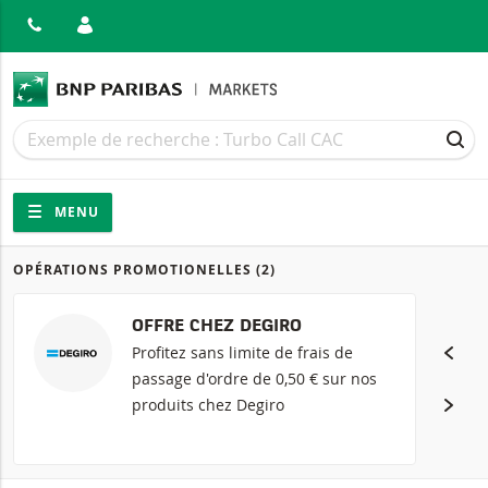
MER
Recherche
Recherche
REC
Navigation
Navigation sur le site
MENU
OPÉRATIONS PROMOTIONELLES
(2)
Produits
OFFRE CHEZ DEGIRO
Profitez sans limite de frais de
passage d'ordre de 0,50 € sur nos
produits chez Degiro