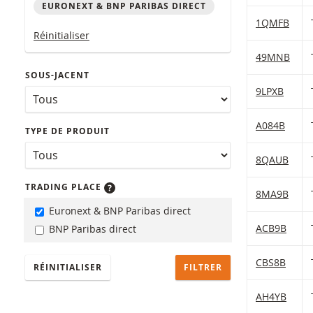
EURONEXT & BNP PARIBAS DIRECT
Table with (f
1QMFB
Réinitialiser
49MNB
SOUS-JACENT
9LPXB
A084B
TYPE DE PRODUIT
8QAUB
TRADING PLACE
8MA9B
Euronext & BNP Paribas direct
ACB9B
BNP Paribas direct
CBS8B
RÉINITIALISER
AH4YB