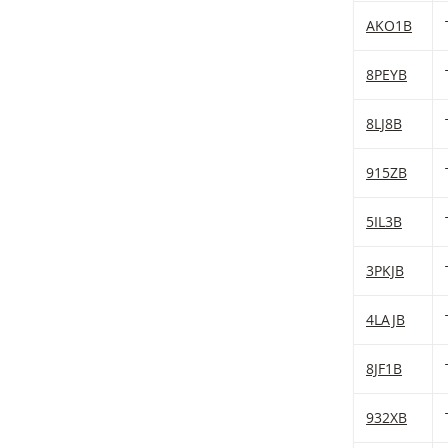
AKO1B
8PEYB
8LJ8B
915ZB
5IL3B
3PKJB
4LAJB
8JF1B
932XB