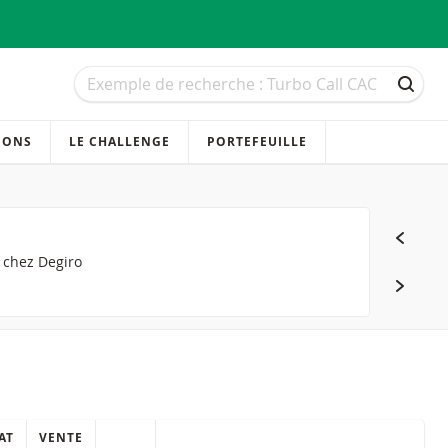
Recherche
Recherche
RECH
IONS
LE CHALLENGE
PORTEFEUILLE
s chez Degiro
AT
VENTE
QUICK ACTIONS