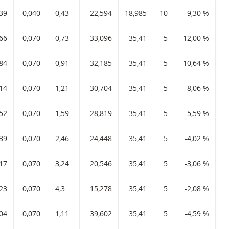
,39
0,040
0,43
22,594
18,985
10
-9,30 %
,66
0,070
0,73
33,096
35,41
5
-12,00 %
-2
,84
0,070
0,91
32,185
35,41
5
-10,64 %
-2
,14
0,070
1,21
30,704
35,41
5
-8,06 %
-1
,52
0,070
1,59
28,819
35,41
5
-5,59 %
-1
,39
0,070
2,46
24,448
35,41
5
-4,02 %
,17
0,070
3,24
20,546
35,41
5
-3,06 %
,23
0,070
4,3
15,278
35,41
5
-2,08 %
,04
0,070
1,11
39,602
35,41
5
-4,59 %