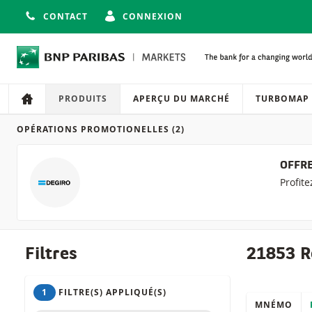
CONTACT
CONNEXION
Navigation
Navigation sur le site
PRODUITS
APERÇU DU MARCHÉ
TURBOMAP
OPÉRATIONS PROMOTIONELLES
(2)
Produits
OFFRE
Profit
Filtres
21853 R
1
FILTRE(S) APPLIQUÉ(S)
MNÉMO