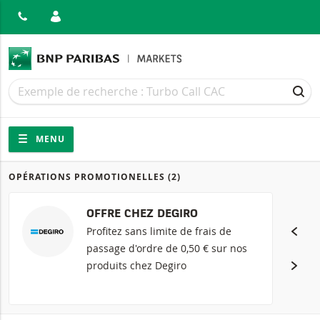
MER
Recherche
Recherche
REC
Navigation
Navigation sur le site
MENU
OPÉRATIONS PROMOTIONELLES
(2)
Produits
OFFRE CHEZ DEGIRO
Profitez sans limite de frais de
passage d'ordre de 0,50 € sur nos
produits chez Degiro