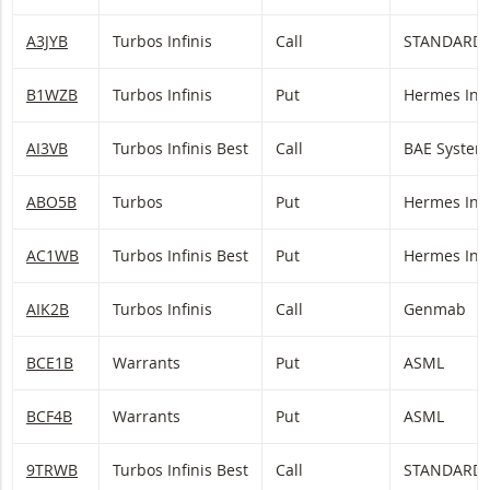
A3JYB
Turbos Infinis
Call
STANDARD 
B1WZB
Turbos Infinis
Put
Hermes Inte
AI3VB
Turbos Infinis Best
Call
BAE System
ABO5B
Turbos
Put
Hermes Inte
AC1WB
Turbos Infinis Best
Put
Hermes Inte
AIK2B
Turbos Infinis
Call
Genmab
BCE1B
Warrants
Put
ASML
BCF4B
Warrants
Put
ASML
9TRWB
Turbos Infinis Best
Call
STANDARD 