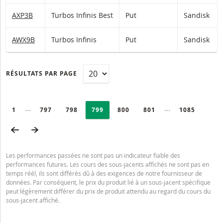
AXP3B
Turbos Infinis Best
Put
Sandisk
AWX9B
Turbos Infinis
Put
Sandisk
RÉSULTATS PAR PAGE
PAGINATION
Selected:
Collapsed pages
Collapsed page
PAGE
1
PAGE
797
PAGE
798
PAGE
799
PAGE
800
PAGE
801
DERNIÈRE P
1085
PAGE PRÉCÉDENTE
PAGE SUIVANTE
Les performances passées ne sont pas un indicateur fiable des
performances futures. Les cours des sous-jacents affichés ne sont pas en
temps réél, ils sont différés dû à des exigences de notre fournisseur de
données. Par conséquent, le prix du produit lié à un sous-jacent spécifique
peut légèrement différer du prix de produit attendu au regard du cours du
sous-jacent affiché.