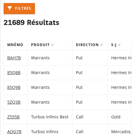
FILTRES
21689 Résultats
MNÉMO
PRODUIT
DIRECTION
S-J
Table with (filtered) products.
BAH7B
Warrants
Put
Hermes Inte
85Q8B
Warrants
Put
Hermes Inte
85Q9B
Warrants
Put
Hermes Inte
5ZQ3B
Warrants
Put
Hermes Inte
Z555B
Turbos Infinis Best
Call
Gold
AOG7B
Turbos Infinis
Call
MercadoLib