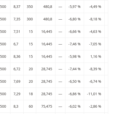
,500
8,37
350
480,8
―
-5,97 %
-4,49 %
18
,500
7,35
300
480,8
―
-6,80 %
-8,18 %
24
,500
7,51
15
16,445
―
-6,66 %
-4,63 %
31
,500
6,7
15
16,445
―
-7,46 %
-7,05 %
27
,500
8,36
15
16,445
―
-5,98 %
1,16 %
41
,500
6,72
20
28,745
―
-7,44 %
-8,39 %
7
,500
7,69
20
28,745
―
-6,50 %
-6,74 %
11
,500
7,29
18
28,745
―
-6,86 %
-11,01 %
-4
,500
8,3
60
75,475
―
-6,02 %
-2,86 %
9