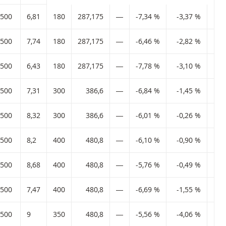
,500
6,81
180
287,175
―
-7,34 %
-3,37 %
-4
,500
7,74
180
287,175
―
-6,46 %
-2,82 %
-0
,500
6,43
180
287,175
―
-7,78 %
-3,10 %
-19
,500
7,31
300
386,6
―
-6,84 %
-1,45 %
11
,500
8,32
300
386,6
―
-6,01 %
-0,26 %
14
,500
8,2
400
480,8
―
-6,10 %
-0,90 %
13
,500
8,68
400
480,8
―
-5,76 %
-0,49 %
22
,500
7,47
400
480,8
―
-6,69 %
-1,55 %
14
,500
9
350
480,8
―
-5,56 %
-4,06 %
16