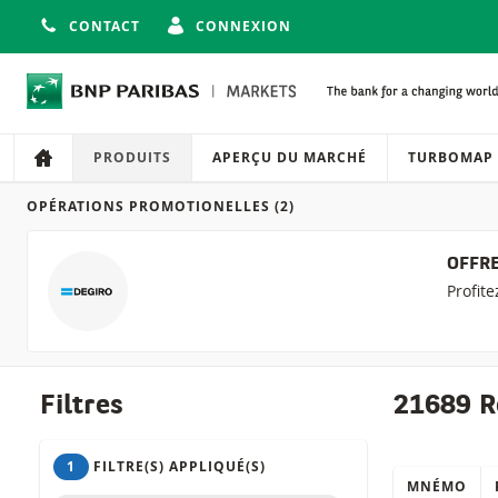
CONTACT
CONNEXION
Navigation
Navigation sur le site
PRODUITS
APERÇU DU MARCHÉ
TURBOMAP
OPÉRATIONS PROMOTIONELLES
(2)
Produits
OFFRE
Profit
Filtres
21689 R
1
FILTRE(S) APPLIQUÉ(S)
MNÉMO