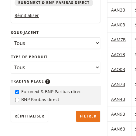
EURONEXT & BNP PARIBAS DIRECT
Table with (f
AAN2B
Réinitialiser
AAN0B
SOUS-JACENT
AAM7B
AAO1B
TYPE DE PRODUIT
AAO0B
TRADING PLACE
AAN7B
Euronext & BNP Paribas direct
AAN4B
BNP Paribas direct
AAN9B
RÉINITIALISER
AAN6B