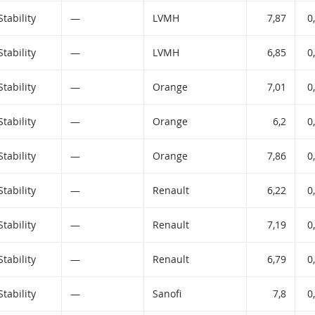
Stability
—
LVMH
7,87
0
Stability
—
LVMH
6,85
0
Stability
—
Orange
7,01
0
Stability
—
Orange
6,2
0
Stability
—
Orange
7,86
0
Stability
—
Renault
6,22
0
Stability
—
Renault
7,19
0
Stability
—
Renault
6,79
0
Stability
—
Sanofi
7,8
0