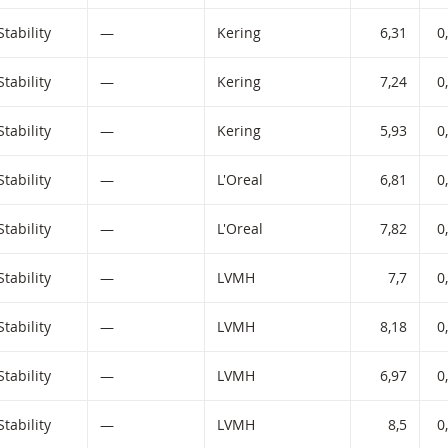
iltered) products.
Stability
—
Kering
6,31
0
Stability
—
Kering
7,24
0
Stability
—
Kering
5,93
0
Stability
—
L'Oreal
6,81
0
Stability
—
L'Oreal
7,82
0
Stability
—
LVMH
7,7
0
Stability
—
LVMH
8,18
0
Stability
—
LVMH
6,97
0
Stability
—
LVMH
8,5
0