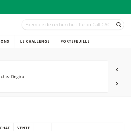
Recherche
Recherche
RECH
IONS
LE CHALLENGE
PORTEFEUILLE
s chez Degiro
CHAT
VENTE
QUICK ACTIONS