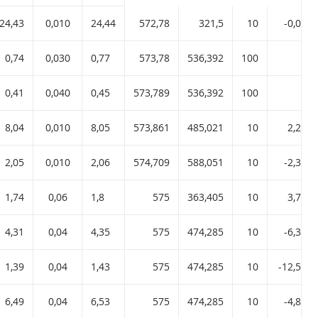
24,43
0,010
24,44
572,78
321,5
10
-0,04 %
0,74
0,030
0,77
573,78
536,392
100
―
0,41
0,040
0,45
573,789
536,392
100
―
8,04
0,010
8,05
573,861
485,021
10
2,29 %
2,05
0,010
2,06
574,709
588,051
10
-2,38 %
1,74
0,06
1,8
575
363,405
10
3,77 %
4,31
0,04
4,35
575
474,285
10
-6,30 %
1,39
0,04
1,43
575
474,285
10
-12,58 %
6,49
0,04
6,53
575
474,285
10
-4,84 %