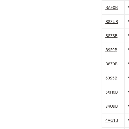
BAE0B
B8ZUB
B8Z8B
B9F9B
B8Z9B
60S5B
5XH6B
84U9B
4AG1B