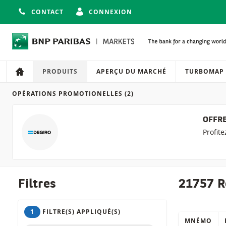
CONTACT
CONNEXION
Navigation
Navigation sur le site
PRODUITS
APERÇU DU MARCHÉ
TURBOMAP
OPÉRATIONS PROMOTIONELLES
(2)
Produits
OFFRE
Profit
Filtres
21757 R
1
FILTRE(S) APPLIQUÉ(S)
MNÉMO