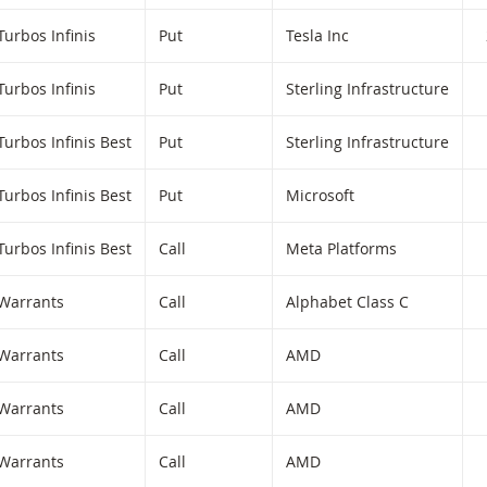
iltered) products.
Turbos Infinis
Put
Tesla Inc
Turbos Infinis
Put
Sterling Infrastructure
Turbos Infinis Best
Put
Sterling Infrastructure
Turbos Infinis Best
Put
Microsoft
Turbos Infinis Best
Call
Meta Platforms
Warrants
Call
Alphabet Class C
Warrants
Call
AMD
Warrants
Call
AMD
Warrants
Call
AMD