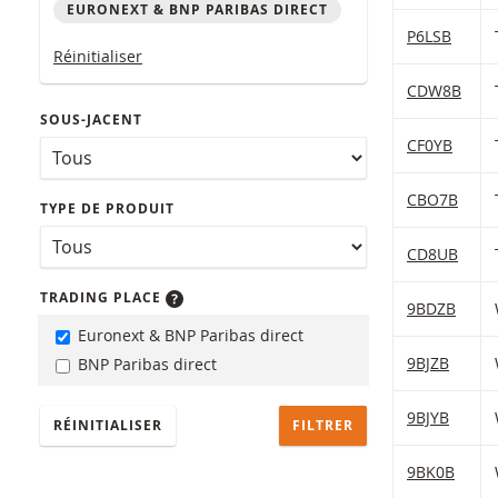
EURONEXT & BNP PARIBAS DIRECT
Table with (f
P6LSB
Réinitialiser
CDW8B
SOUS-JACENT
CF0YB
CBO7B
TYPE DE PRODUIT
CD8UB
TRADING PLACE
9BDZB
Euronext & BNP Paribas direct
9BJZB
BNP Paribas direct
9BJYB
RÉINITIALISER
9BK0B