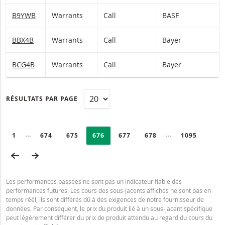
B9YWB
Warrants
Call
BASF
BBX4B
Warrants
Call
Bayer
BCG4B
Warrants
Call
Bayer
RÉSULTATS PAR PAGE
PAGINATION
Selected:
Collapsed pages
Collapsed page
PAGE
1
PAGE
674
PAGE
675
PAGE
676
PAGE
677
PAGE
678
DERNIÈRE P
1095
PAGE PRÉCÉDENTE
PAGE SUIVANTE
Les performances passées ne sont pas un indicateur fiable des
performances futures. Les cours des sous-jacents affichés ne sont pas en
temps réél, ils sont différés dû à des exigences de notre fournisseur de
données. Par conséquent, le prix du produit lié à un sous-jacent spécifique
peut légèrement différer du prix de produit attendu au regard du cours du