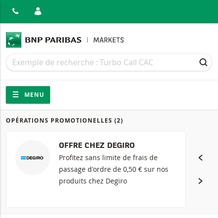
MER
Recherche
Recherche
REC
Navigation
Navigation sur le site
MENU
OPÉRATIONS PROMOTIONELLES
(2)
Produits
OFFRE CHEZ DEGIRO
Profitez sans limite de frais de
passage d'ordre de 0,50 € sur nos
produits chez Degiro