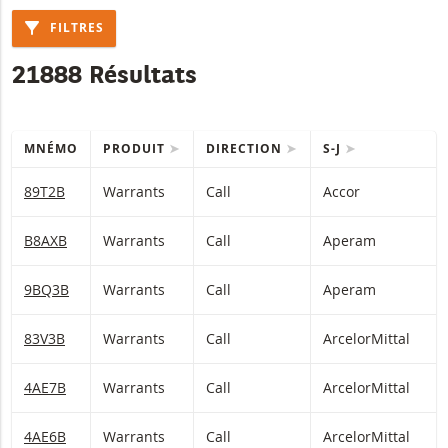
FILTRES
21888 Résultats
MNÉMO
PRODUIT
DIRECTION
S-J
Table with (filtered) products.
89T2B
Warrants
Call
Accor
B8AXB
Warrants
Call
Aperam
9BQ3B
Warrants
Call
Aperam
83V3B
Warrants
Call
ArcelorMittal
4AE7B
Warrants
Call
ArcelorMittal
4AE6B
Warrants
Call
ArcelorMittal