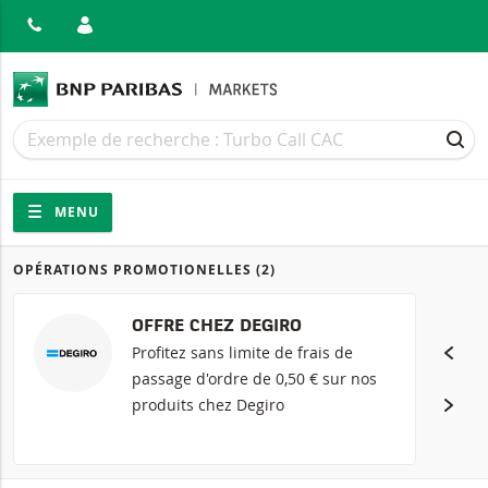
MER
Recherche
Recherche
REC
Navigation
Navigation sur le site
MENU
OPÉRATIONS PROMOTIONELLES
(2)
Produits
OFFRE CHEZ DEGIRO
Profitez sans limite de frais de
passage d'ordre de 0,50 € sur nos
produits chez Degiro