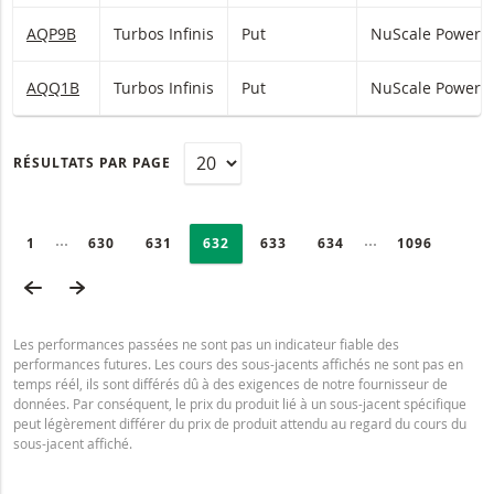
AQP9B
Turbos Infinis
Put
NuScale Power
AQQ1B
Turbos Infinis
Put
NuScale Power
RÉSULTATS PAR PAGE
PAGINATION
Selected:
Collapsed pages
Collapsed page
PAGE
1
PAGE
630
PAGE
631
PAGE
632
PAGE
633
PAGE
634
DERNIÈRE P
1096
PAGE PRÉCÉDENTE
PAGE SUIVANTE
Les performances passées ne sont pas un indicateur fiable des
performances futures. Les cours des sous-jacents affichés ne sont pas en
temps réél, ils sont différés dû à des exigences de notre fournisseur de
données. Par conséquent, le prix du produit lié à un sous-jacent spécifique
peut légèrement différer du prix de produit attendu au regard du cours du
sous-jacent affiché.