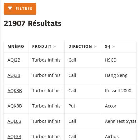
FILTRES
21907 Résultats
MNÉMO
PRODUIT
DIRECTION
S-J
Table with (filtered) products.
AQJ2B
Turbos Infinis
Call
HSCE
AQJ3B
Turbos Infinis
Call
Hang Seng
AQK3B
Turbos Infinis
Call
Russell 2000
AQK8B
Turbos Infinis
Put
Accor
AQL0B
Turbos Infinis
Call
Aehr Test Syste
AQL3B
Turbos Infinis
Call
Airbus