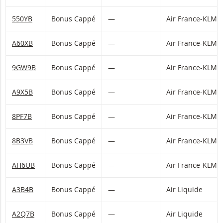
550YB
Bonus Cappé
—
Air France-KLM
A60XB
Bonus Cappé
—
Air France-KLM
9GW9B
Bonus Cappé
—
Air France-KLM
A9X5B
Bonus Cappé
—
Air France-KLM
8PF7B
Bonus Cappé
—
Air France-KLM
8B3VB
Bonus Cappé
—
Air France-KLM
AH6UB
Bonus Cappé
—
Air France-KLM
A3B4B
Bonus Cappé
—
Air Liquide
A2Q7B
Bonus Cappé
—
Air Liquide