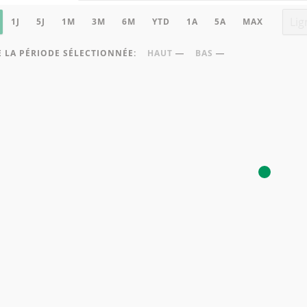
 DU GRAPHIQUE
ue sous-jacent
Type
1J
5J
1M
3M
6M
YTD
1A
5A
MAX
 LA PÉRIODE SÉLECTIONNÉE:
HAUT
―
BAS
―