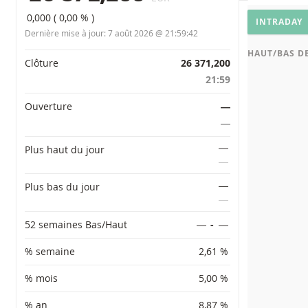
PARAMÈTRES
Graphiq
0,000
(
0,00 %
)
INTRADAY
Dernière mise à jour:
7 août 2026 @ 21:59:42
HAUT/BAS DE
Informations importantes
Clôture
26 371,200
21:59
Ouverture
―
―
―
Plus haut du jour
―
―
Plus bas du jour
―
52 semaines Bas/Haut
―
-
―
% semaine
2,61 %
% mois
5,00 %
% an
8,87 %