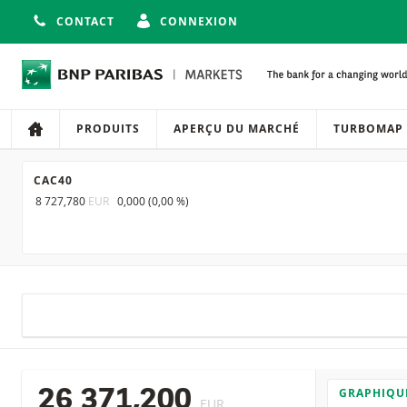
CONTACT
CONNEXION
Navigation
Navigation sur le site
PRODUITS
APERÇU DU MARCHÉ
TURBOMAP
CAC40
8 727,780
EUR
0,000
(
0,00 %
)
GRAPHIQU
26 371,200
EUR