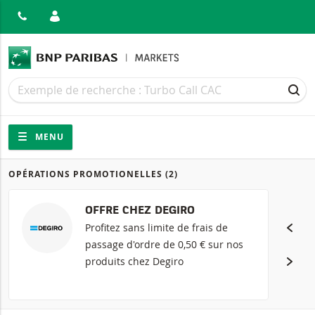
MER
Recherche
Recherche
REC
Navigation
Navigation sur le site
MENU
OPÉRATIONS PROMOTIONELLES
(2)
Produits
OFFRE CHEZ DEGIRO
Profitez sans limite de frais de
passage d'ordre de 0,50 € sur nos
produits chez Degiro