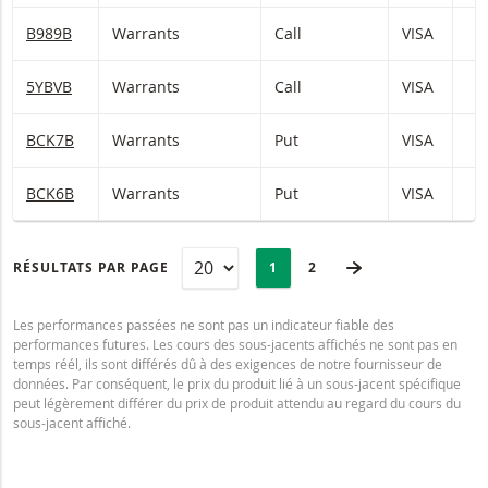
B989B
Warrants
Call
VISA
5YBVB
Warrants
Call
VISA
BCK7B
Warrants
Put
VISA
BCK6B
Warrants
Put
VISA
PAGINATION
Selected:
PAGE SUIVANTE
RÉSULTATS PAR PAGE
PAGE
1
DERNIÈRE PAGE
2
Les performances passées ne sont pas un indicateur fiable des
performances futures. Les cours des sous-jacents affichés ne sont pas en
temps réél, ils sont différés dû à des exigences de notre fournisseur de
données. Par conséquent, le prix du produit lié à un sous-jacent spécifique
peut légèrement différer du prix de produit attendu au regard du cours du
sous-jacent affiché.