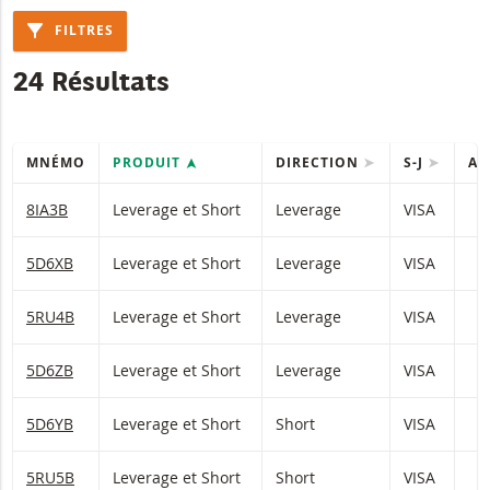
FILTRES
24 Résultats
MNÉMO
PRODUIT
DIRECTION
S-J
AC
Table with (filtered) products.
8IA3B
Leverage et Short
Leverage
VISA
2
5D6XB
Leverage et Short
Leverage
VISA
1
5RU4B
Leverage et Short
Leverage
VISA
1
5D6ZB
Leverage et Short
Leverage
VISA
5D6YB
Leverage et Short
Short
VISA
0
5RU5B
Leverage et Short
Short
VISA
0