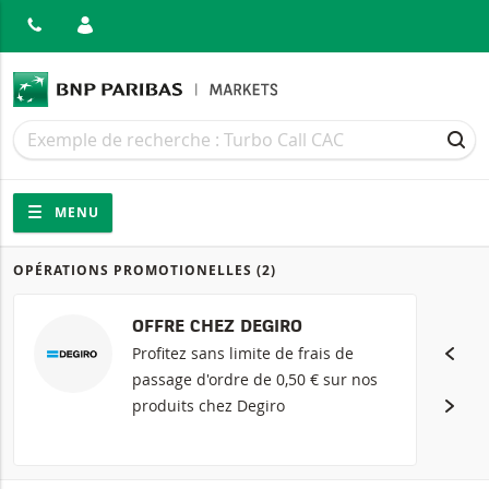
MER
Recherche
Recherche
REC
Navigation
Navigation sur le site
MENU
OPÉRATIONS PROMOTIONELLES
(2)
Produits
OFFRE CHEZ DEGIRO
Profitez sans limite de frais de
passage d'ordre de 0,50 € sur nos
produits chez Degiro