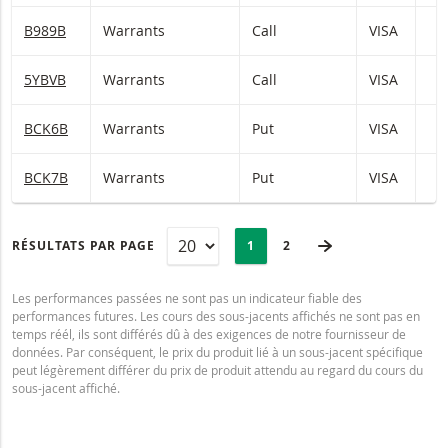
B989B
Warrants
Call
VISA
5YBVB
Warrants
Call
VISA
BCK6B
Warrants
Put
VISA
BCK7B
Warrants
Put
VISA
PAGINATION
Selected:
PAGE SUIVANTE
RÉSULTATS PAR PAGE
PAGE
1
DERNIÈRE PAGE
2
Les performances passées ne sont pas un indicateur fiable des
performances futures. Les cours des sous-jacents affichés ne sont pas en
temps réél, ils sont différés dû à des exigences de notre fournisseur de
données. Par conséquent, le prix du produit lié à un sous-jacent spécifique
peut légèrement différer du prix de produit attendu au regard du cours du
sous-jacent affiché.