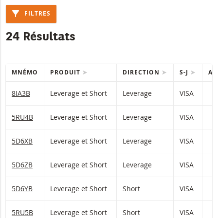
FILTRES
24 Résultats
MNÉMO
PRODUIT
DIRECTION
S-J
AC
Table with (filtered) products.
8IA3B
Leverage et Short
Leverage
VISA
2
5RU4B
Leverage et Short
Leverage
VISA
1
5D6XB
Leverage et Short
Leverage
VISA
1
5D6ZB
Leverage et Short
Leverage
VISA
5D6YB
Leverage et Short
Short
VISA
0
5RU5B
Leverage et Short
Short
VISA
0