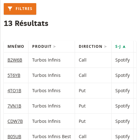
FILTRES
13 Résultats
MNÉMO
PRODUIT
DIRECTION
S-J
Table with (filtered) products.
B2W6B
Turbos Infinis
Call
Spotify
5T6YB
Turbos Infinis
Call
Spotify
4TO1B
Turbos Infinis
Put
Spotify
7VN1B
Turbos Infinis
Put
Spotify
CDW7B
Turbos Infinis
Put
Spotify
B05UB
Turbos Infinis Best
Call
Spotify