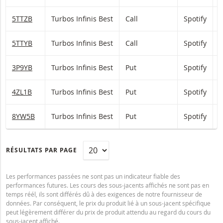
5TTZB
Turbos Infinis Best
Call
Spotify
5TTYB
Turbos Infinis Best
Call
Spotify
3P9YB
Turbos Infinis Best
Put
Spotify
4ZL1B
Turbos Infinis Best
Put
Spotify
8YW5B
Turbos Infinis Best
Put
Spotify
RÉSULTATS PAR PAGE
Les performances passées ne sont pas un indicateur fiable des
performances futures. Les cours des sous-jacents affichés ne sont pas en
temps réél, ils sont différés dû à des exigences de notre fournisseur de
données. Par conséquent, le prix du produit lié à un sous-jacent spécifique
peut légèrement différer du prix de produit attendu au regard du cours du
sous-jacent affiché.