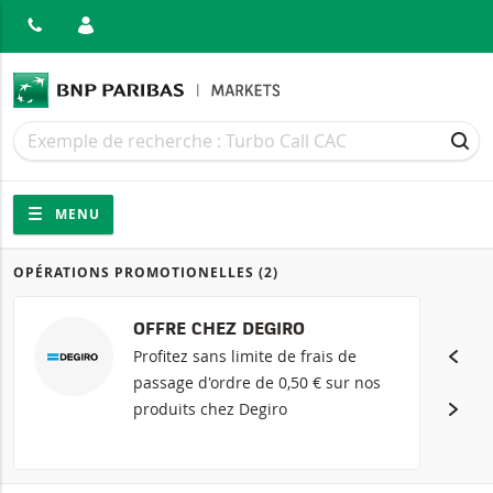
MER
Recherche
Recherche
REC
Navigation
Navigation sur le site
MENU
OPÉRATIONS PROMOTIONELLES
(2)
Produits
OFFRE CHEZ DEGIRO
Profitez sans limite de frais de
passage d'ordre de 0,50 € sur nos
produits chez Degiro