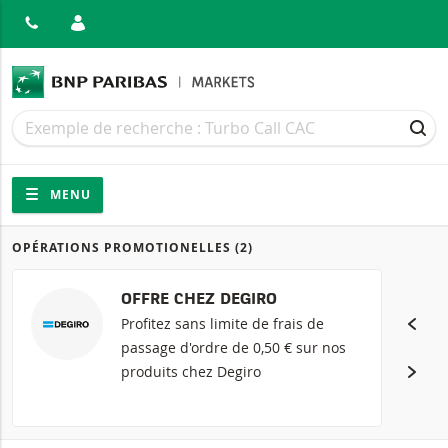
MER
Recherche
Recherche
REC
Navigation
Navigation sur le site
MENU
OPÉRATIONS PROMOTIONELLES
(2)
Produits
OFFRE CHEZ DEGIRO
Profitez sans limite de frais de
passage d'ordre de 0,50 € sur nos
produits chez Degiro