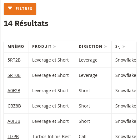
FILTRES
14 Résultats
MNÉMO
PRODUIT
DIRECTION
S-J
Table with (filtered) products.
5RT2B
Leverage et Short
Leverage
Snowflake
5RT0B
Leverage et Short
Leverage
Snowflake
A0F2B
Leverage et Short
Short
Snowflake
CBZ8B
Leverage et Short
Short
Snowflake
A0F3B
Leverage et Short
Short
Snowflake
LI7PB
Turbos Infinis Best
Call
Snowflake