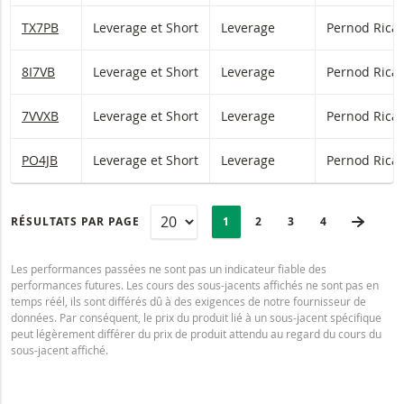
TX7PB
Leverage et Short
Leverage
Pernod Rica
8I7VB
Leverage et Short
Leverage
Pernod Rica
7VVXB
Leverage et Short
Leverage
Pernod Rica
PO4JB
Leverage et Short
Leverage
Pernod Rica
PAGINATION
Selected:
PAGE 
RÉSULTATS PAR PAGE
PAGE
1
PAGE
2
PAGE
3
DERNIÈRE PA
4
Les performances passées ne sont pas un indicateur fiable des
performances futures. Les cours des sous-jacents affichés ne sont pas en
temps réél, ils sont différés dû à des exigences de notre fournisseur de
données. Par conséquent, le prix du produit lié à un sous-jacent spécifique
peut légèrement différer du prix de produit attendu au regard du cours du
sous-jacent affiché.