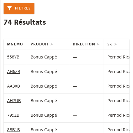
FILTRES
74 Résultats
MNÉMO
PRODUIT
DIRECTION
S-J
Table with (filtered) products.
558YB
Bonus Cappé
—
Pernod Rica
AH6ZB
Bonus Cappé
—
Pernod Rica
AA3XB
Bonus Cappé
—
Pernod Rica
AH7UB
Bonus Cappé
—
Pernod Rica
795ZB
Bonus Cappé
—
Pernod Rica
8BB1B
Bonus Cappé
—
Pernod Rica