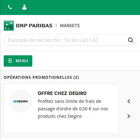
MER
Recherche
Recherche
REC
Navigation
Navigation sur le site
MENU
OPÉRATIONS PROMOTIONELLES
(2)
Produits
OFFRE CHEZ DEGIRO
Profitez sans limite de frais de
passage d'ordre de 0,50 € sur nos
produits chez Degiro