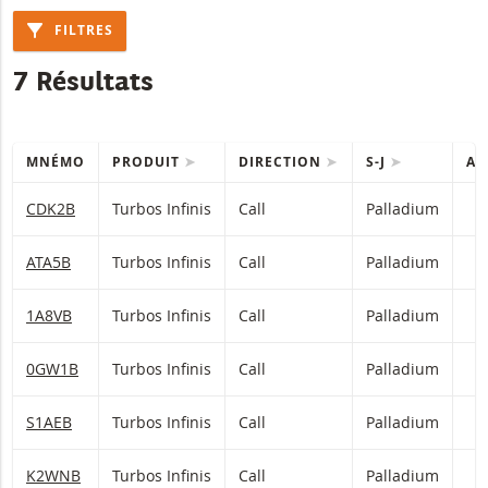
FILTRES
7 Résultats
MNÉMO
PRODUIT
DIRECTION
S-J
AC
Table with (filtered) products.
CDK2B
Turbos Infinis
Call
Palladium
ATA5B
Turbos Infinis
Call
Palladium
1A8VB
Turbos Infinis
Call
Palladium
0GW1B
Turbos Infinis
Call
Palladium
S1AEB
Turbos Infinis
Call
Palladium
K2WNB
Turbos Infinis
Call
Palladium