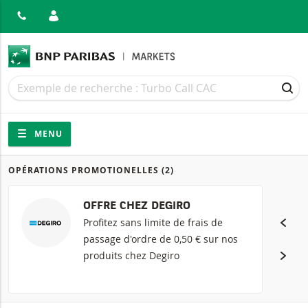
MER
Recherche
Recherche
REC
Navigation
Navigation sur le site
MENU
OPÉRATIONS PROMOTIONELLES
(2)
Produits
OFFRE CHEZ DEGIRO
Profitez sans limite de frais de
passage d'ordre de 0,50 € sur nos
produits chez Degiro