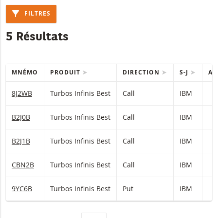
FILTRES
5 Résultats
MNÉMO
PRODUIT
DIRECTION
S-J
AC
Table with (filtered) products.
8J2WB
Turbos Infinis Best
Call
IBM
1
B2J0B
Turbos Infinis Best
Call
IBM
B2J1B
Turbos Infinis Best
Call
IBM
CBN2B
Turbos Infinis Best
Call
IBM
9YC6B
Turbos Infinis Best
Put
IBM