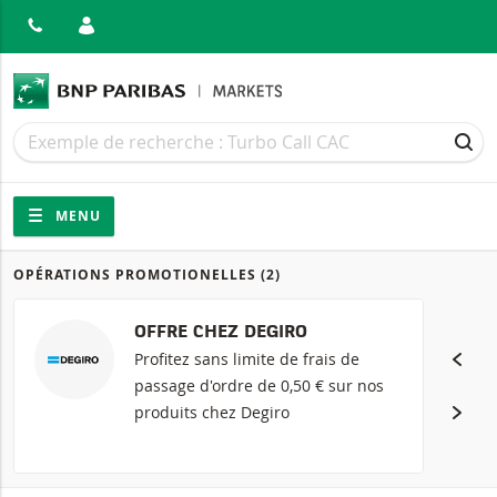
MER
Recherche
Recherche
REC
Navigation
Navigation sur le site
MENU
OPÉRATIONS PROMOTIONELLES
(2)
Produits
OFFRE CHEZ DEGIRO
Profitez sans limite de frais de
passage d'ordre de 0,50 € sur nos
produits chez Degiro