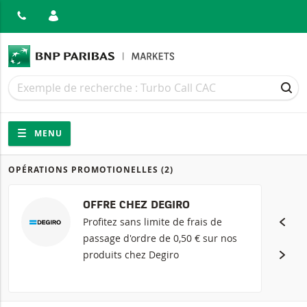
MER
Recherche
Recherche
REC
Navigation
Navigation sur le site
MENU
OPÉRATIONS PROMOTIONELLES
(2)
Produits
OFFRE CHEZ DEGIRO
Profitez sans limite de frais de
passage d'ordre de 0,50 € sur nos
produits chez Degiro