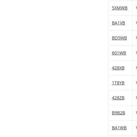
5XMWB
BA1VB
BD5WB
601WB
428XB
1T8YB
428ZB
B9B2B
BA1WB