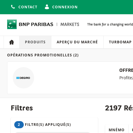
CONTACT
CONNEXION
Navigation
Navigation sur le site
PRODUITS
APERÇU DU MARCHÉ
TURBOMAP
OPÉRATIONS PROMOTIONELLES
(2)
Produits
OFFRE
Profit
Filtres
2197 Ré
2
FILTRE(S) APPLIQUÉ(S)
MNÉMO