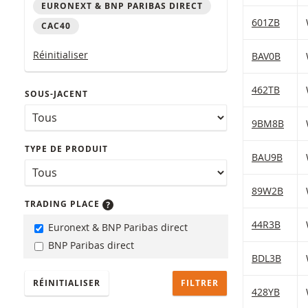
EURONEXT & BNP PARIBAS DIRECT
Table with (f
601ZB
CAC40
Réinitialiser
BAV0B
462TB
SOUS-JACENT
9BM8B
TYPE DE PRODUIT
BAU9B
89W2B
TRADING PLACE
44R3B
Euronext & BNP Paribas direct
BNP Paribas direct
BDL3B
RÉINITIALISER
428YB