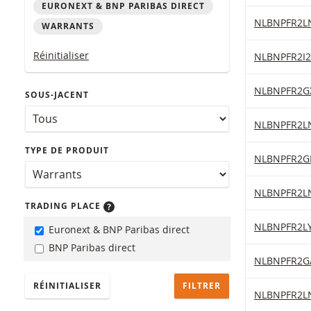
EURONEXT & BNP PARIBAS DIRECT
Table with (f
Dow Jones Wa
NLBNPFR2L
WARRANTS
Réinitialiser
Dow Jones Wa
NLBNPFR2I2
Dow Jones Wa
NLBNPFR2G
SOUS-JACENT
Dow Jones Wa
NLBNPFR2L
TYPE DE PRODUIT
Dow Jones Wa
NLBNPFR2G
Dow Jones Wa
NLBNPFR2L
TRADING PLACE
Dow Jones Wa
NLBNPFR2LY
Euronext & BNP Paribas direct
BNP Paribas direct
Dow Jones Wa
NLBNPFR2G
RÉINITIALISER
Dow Jones Wa
NLBNPFR2L