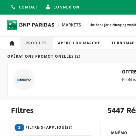
CONTACT
CONNEXION
Navigation
Navigation sur le site
PRODUITS
APERÇU DU MARCHÉ
TURBOMAP
OPÉRATIONS PROMOTIONELLES
(2)
Produits
OFFRE
Profit
Filtres
5447 Ré
2
FILTRE(S) APPLIQUÉ(S)
MNÉMO