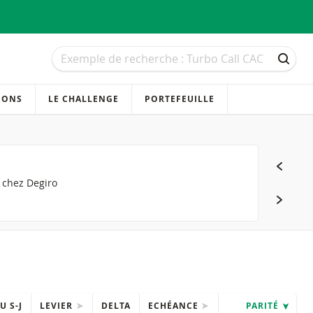
Recherche
Recherche
RECH
IONS
LE CHALLENGE
PORTEFEUILLE
s chez Degiro
U S-J
LEVIER
DELTA
ECHÉANCE
PARITÉ