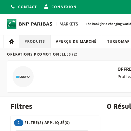
CONTACT
CONNEXION
Navigation
Navigation sur le site
PRODUITS
APERÇU DU MARCHÉ
TURBOMAP
OPÉRATIONS PROMOTIONELLES
(2)
Produits
OFFRE
Profit
Filtres
0 Résu
2
FILTRE(S) APPLIQUÉ(S)